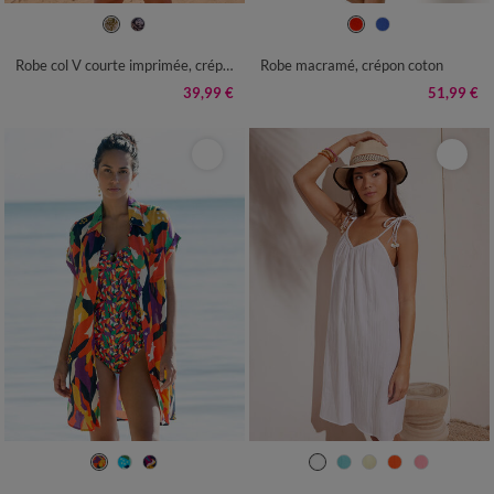
36
38
40
42
44
46
48
36
38
40
42
44
46
48
50
52
54
50
52
54
Robe col V courte imprimée, crépon
Robe macramé, crépon coton
39,99 €
51,99 €
36
38
40
42
44
46
48
36
38
40
42
44
46
48
50
52
54
56
58
50
52