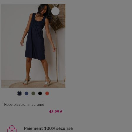
34/36
38/40
42/44
46/48
50
52
54
Robe plastron macramé
43,99 €
Paiement 100% sécurisé