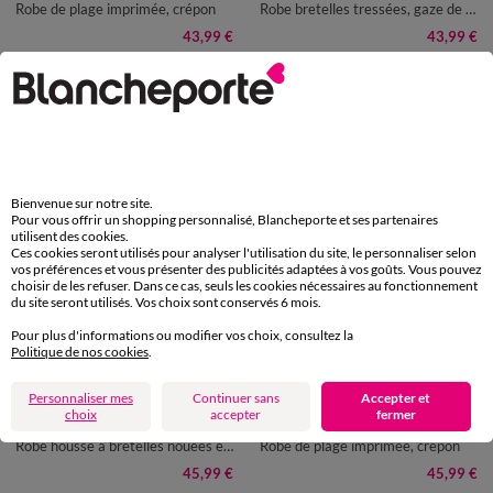
Robe de plage imprimée, crépon
Robe bretelles tressées, gaze de coton
43,99 €
43,99 €
Bienvenue sur notre site.
Pour vous offrir un shopping personnalisé, Blancheporte et ses partenaires
utilisent des cookies.
Ces cookies seront utilisés pour analyser l'utilisation du site, le personnaliser selon
vos préférences et vous présenter des publicités adaptées à vos goûts. Vous pouvez
choisir de les refuser. Dans ce cas, seuls les cookies nécessaires au fonctionnement
du site seront utilisés. Vos choix sont conservés 6 mois.
Pour plus d'informations ou modifier vos choix, consultez la
Politique de nos cookies
.
Personnaliser mes
Continuer sans
Accepter et
36
38
40
42
44
46
48
36
38
40
42
44
46
48
choix
accepter
fermer
50
52
54
50
52
54
Robe housse à bretelles nouées effet denim, gaze de coton
Robe de plage imprimée, crépon
45,99 €
45,99 €