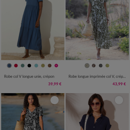
36
38
40
42
44
46
48
36
38
40
42
44
46
48
50
52
54
50
52
54
Robe col V longue unie, crépon
Robe longue imprimée col V, crépon
39,99 €
43,99 €