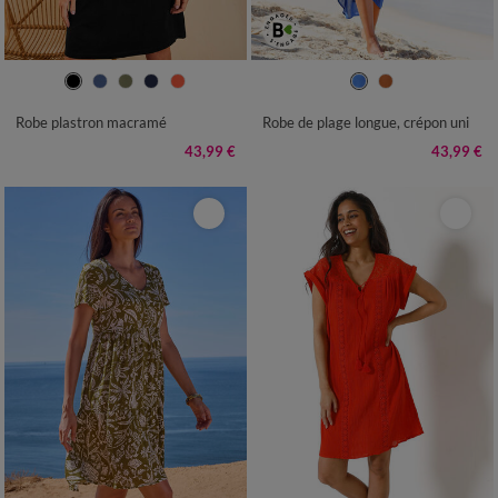
34/36
38/40
42/44
46/48
36
38
40
42
44
46
48
50
52
54
50
52
54
Robe plastron macramé
Robe de plage longue, crépon uni
43,99 €
43,99 €