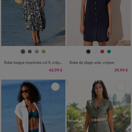
36
38
40
42
44
46
48
36
38
40
42
44
46
48
50
52
54
50
52
54
56
58
Robe longue imprimée col V, crépon
Robe de plage unie, crépon
43,99 €
39,99 €