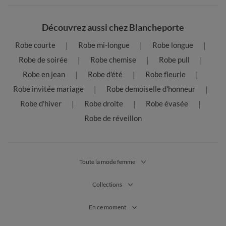
Découvrez aussi chez Blancheporte
Robe courte
Robe mi-longue
Robe longue
Robe de soirée
Robe chemise
Robe pull
Robe en jean
Robe d'été
Robe fleurie
Robe invitée mariage
Robe demoiselle d'honneur
Robe d'hiver
Robe droite
Robe évasée
Robe de réveillon
Toute la mode femme
Collections
En ce moment