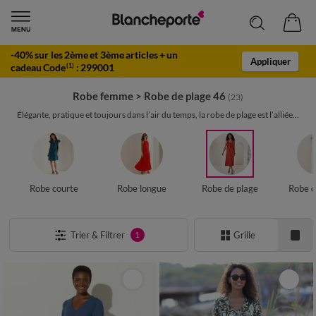
-40% sur les 2ème et 3ème articles + un
Appliquer
cadeau Code
:
299001
(1)
Robe femme
>
Robe de plage 46
(23)
Élégante, pratique et toujours dans l’air du temps, la robe de plage est l’alliée...
Robe courte
Robe longue
Robe de plage
Robe d
Trier & Filtrer
Grille
1