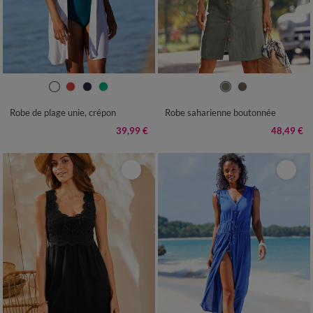
36
38
40
42
44
46
48
38
40
42
44
46
48
50
50
52
54
56
58
52
54
Robe de plage unie, crépon
Robe saharienne boutonnée
39,99 €
48,49 €