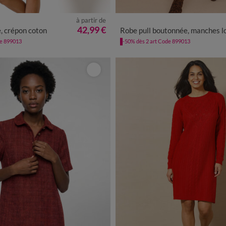
à partir de
0
42
44
46
48
50
52
54
34/36
38/40
42/44
46/48
42,99 €
 crépon coton
Robe pull boutonnée, manches longu
de 899013
-50% dès 2 art Code 899013