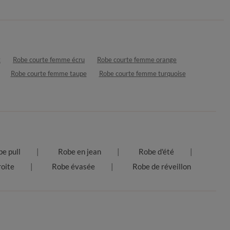
t
Robe courte femme écru
Robe courte femme orange
Robe courte femme taupe
Robe courte femme turquoise
e pull
Robe en jean
Robe d'été
oite
Robe évasée
Robe de réveillon