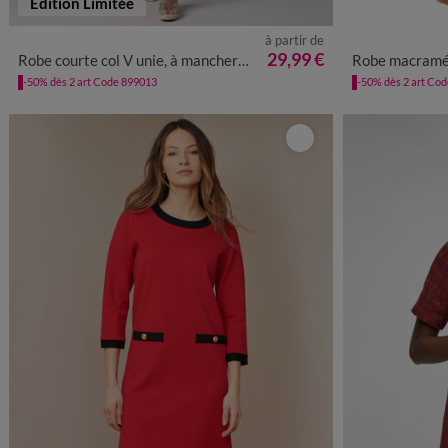
Edition Limitée
à partir de
36
38
40
42
44
46
48
50
52
36
38
4
29,99 €
Robe courte col V unie, à mancherons volantés
Robe macramé,
-50% dès 2 art Code 899013
-50% dès 2 art Co