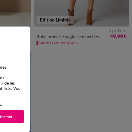
Edition Limitée
à partir de
à partir de
50
52
54
36
38
40
42
44
46
48
50
52
49,99 €
49,99 €
Robe broderie anglaise manches 3/4
-50% dès 2 art Code 899013
 des
vos
ir de les
tilisés. Vos
s
.
 fermer