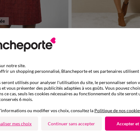
tée
à partir de
0
42
44
46
48
50
52
54
34/36
38/40
42/44
46/48
42,99 €
*
d uni, manches coudes
Robe pull torsadée
-50% dès 2 art Code 899013
ur notre site.
ffrir un shopping personnalisé, Blancheporte et ses partenaires utilisent
seront utilisés pour analyser l'utilisation du site, le personnaliser selon 
 et vous présenter des publicités adaptées à vos goûts. Vous pouvez chois
ns ce cas, seuls les cookies nécessaires au fonctionnement du site seront u
conservés 6 mois.
'informations ou modifier vos choix, consultez la
Politique de nos cookie
aliser mes choix
Continuer sans accepter
Accepter et