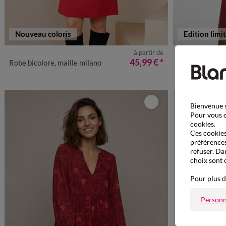
Nouveau coloris
Edition limi
à partir de
36
38
40
42
44
46
48
50
52
54
36
38
4
45,99 €
*
Robe bicolore, maille milano
Robe polo en twee
Bienvenue s
Pour vous o
cookies.
Ces cookies 
préférences
refuser. Da
choix sont 
Pour plus d
Personn