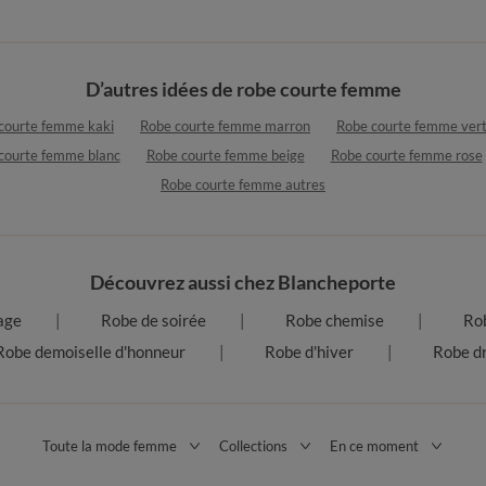
D’autres idées de robe courte femme
courte femme kaki
Robe courte femme marron
Robe courte femme ver
courte femme blanc
Robe courte femme beige
Robe courte femme rose
Robe courte femme autres
Découvrez aussi chez Blancheporte
age
Robe de soirée
Robe chemise
Rob
Robe demoiselle d'honneur
Robe d'hiver
Robe dr
Toute la mode femme
Collections
En ce moment