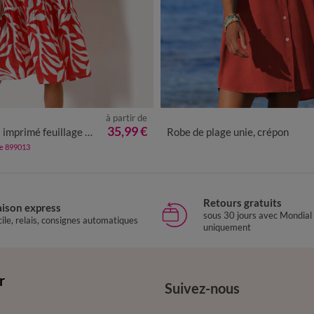
à partir de
0
42
44
46
48
50
52
54
36
38
40
42
44
46
48
50
35,99 €
lage emmanchures américaines, crépon
Robe de plage unie, crépon
de 899013
Retours gratuits
aison express
sous 30 jours avec Mondial
ile, relais, consignes automatiques
uniquement
r
Suivez-nous