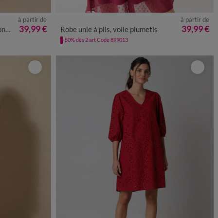
à partir de
à partir de
50
52
54
38
40
42
44
46
48
50
52
54
56
58
39,99 €
39,99 €
es
Robe unie à plis, voile plumetis
-50% dès 2 art Code 899013