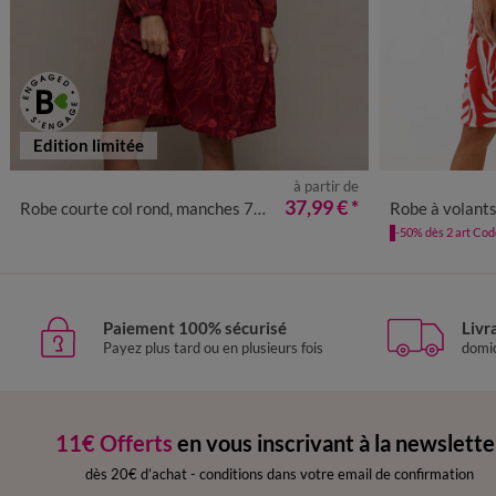
Edition limitée
à partir de
36
38
40
42
44
46
48
50
52
54
36
38
4
37,99 €
*
Robe courte col rond, manches 7/8ème, imprimé fleurs
Robe à volants imprimé feuil
-50% dès 2 art Co
Paiement 100% sécurisé
Livr
Payez plus tard ou en plusieurs fois
domic
11€ Offerts
en vous inscrivant à la newslette
dès 20€ d’achat
-
conditions dans votre email de confirmation