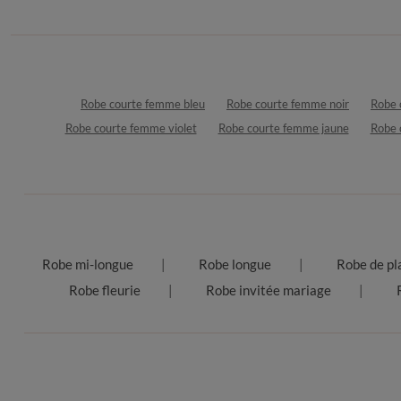
Robe courte femme bleu
Robe courte femme noir
Robe 
Robe courte femme violet
Robe courte femme jaune
Robe 
Robe mi-longue
Robe longue
Robe de pl
Robe fleurie
Robe invitée mariage