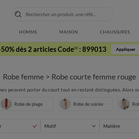
HOMME
MAISON
CHAUSSURES
-50% dès 2 articles Code
:
899013
(1)
Appliquer
Robe femme
>
Robe courte femme rouge
es peuvent porter du court tout en restant distinguées. Alors ou
Robe de plage
Robe de soirée
Ro
r
Motif
Matière