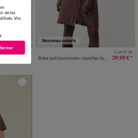
vos
ir de les
tilisés. Vos
s
.
Nouveau coloris
 fermer
à partir de
à partir de
52
54
56
58
34/36
38/40
42/44
46/48
50
52
54
35,99 €
*
39,99 €
*
Robe pull boutonnée, manches longues