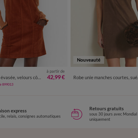
Nouveauté
à partir de
0
42
44
46
48
50
52
54
36
38
40
42
44
46
48
42,99 €
vasée, velours côtelé
Robe unie manches courtes, suédine
de 899013
Retours gratuits
aison express
sous 30 jours avec Mondial
ile, relais, consignes automatiques
uniquement