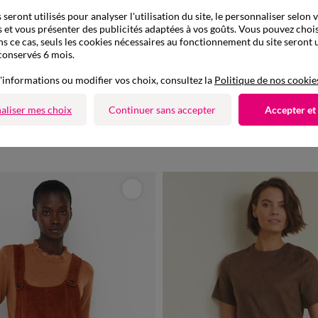
seront utilisés pour analyser l'utilisation du site, le personnaliser selon 
 et vous présenter des publicités adaptées à vos goûts. Vous pouvez chois
ns ce cas, seuls les cookies nécessaires au fonctionnement du site seront u
conservés 6 mois.
'informations ou modifier vos choix, consultez la
Politique de nos cookie
Nouveau coloris
aliser mes choix
Continuer sans accepter
Accepter et
à partir de
38/40
42/44
46/48
50
36
38
40
42
44
46
48
50
39,99 €
*
ails volantés, Spécial Petites
Robe housse évasée, imprimé léopard