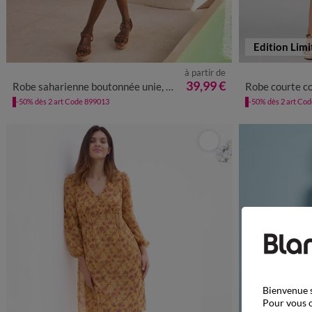
Edition Limi
à partir de
36
38
40
42
44
46
48
50
52
54
36
38
39,99 €
Robe saharienne boutonnée unie, manches courtes
Robe courte col V u
-50% dès 2 art Code 899013
-50% dès 2 art Co
Bienvenue s
Pour vous o