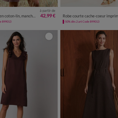
à partir de
0
42
44
46
48
50
52
54
36
38
40
42
44
46
48
42,99 €
n-lin, manches retroussables
Robe courte cache-coeur imprimée bouqu
de 899013
-50% dès 2 art Code 899013