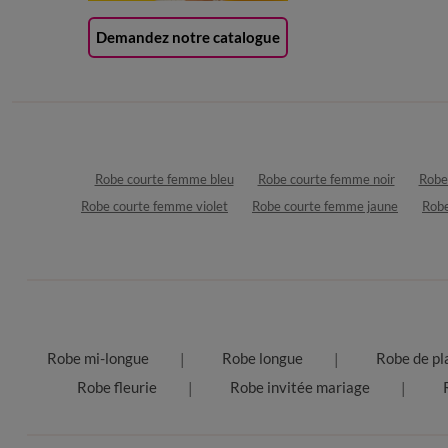
Demandez notre catalogue
Robe courte femme bleu
Robe courte femme noir
Robe
Robe courte femme violet
Robe courte femme jaune
Robe
Robe mi-longue
Robe longue
Robe de pl
Robe fleurie
Robe invitée mariage