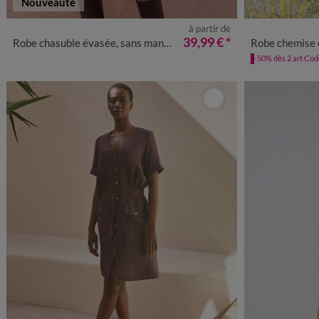
Nouveauté
à partir de
36
38
40
42
44
46
48
50
52
54
36
38
4
39,99 €
*
Robe chasuble évasée, sans manches, suédine douce
Robe chemise en coto
-50% dès 2 art Co