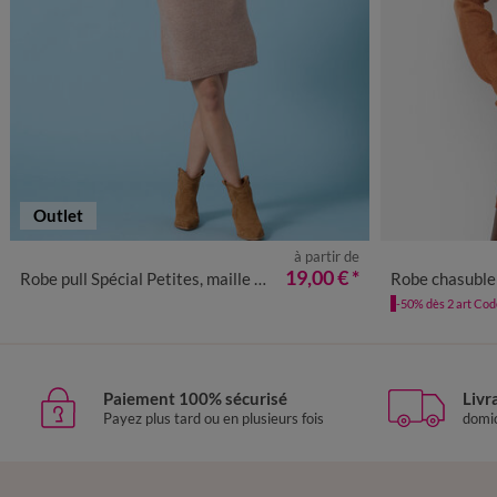
Outlet
à partir de
34/36
38/40
42/44
46/48
50
52
54
36
38
4
19,00 €
*
Robe pull Spécial Petites, maille fantaisie toucher doux
Robe chasuble é
-50% dès 2 art Co
Paiement 100% sécurisé
Livr
Payez plus tard ou en plusieurs fois
domic