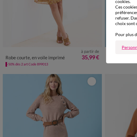
cookies.
Ces cookies 
préférences
refuser. Da
choix sont 
Pour plus d
Nouveauté
Personn
à partir de
36
38
40
42
44
46
48
50
52
54
34/36
35,99 €
Robe courte, en voile imprimé
Robe pull avec laine dét
-50% dès 2 art Code 899013