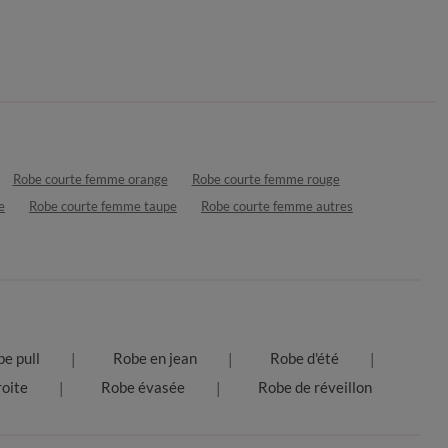
Robe courte femme orange
Robe courte femme rouge
e
Robe courte femme taupe
Robe courte femme autres
e pull
Robe en jean
Robe d'été
oite
Robe évasée
Robe de réveillon