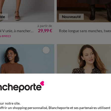
tée
Nouveauté
à partir de
40
42
44
46
48
50
52
36
38
40
42
44
46
48
29,99 €
nie, à mancherons volantés
Robe longue sans manches, twe
de 899013
ur notre site.
ffrir un shopping personnalisé, Blancheporte et ses partenaires utilisent