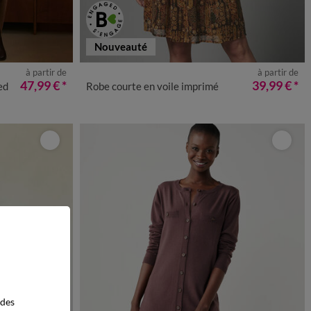
Nouveauté
à partir de
à partir de
50
52
54
36
38
40
42
44
46
48
50
52
54
47,99 €
*
39,99 €
*
ed
Robe courte en voile imprimé
 des