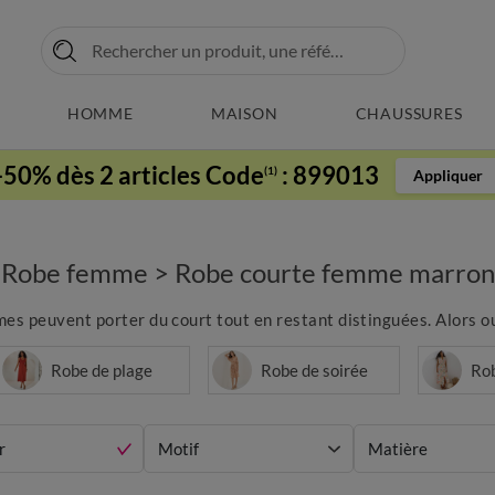
HOMME
MAISON
CHAUSSURES
-50% dès 2 articles Code
:
899013
(1)
Appliquer
Robe femme
>
Robe courte femme marron
es peuvent porter du court tout en restant distinguées. Alors ou
Robe de plage
Robe de soirée
Ro
r
Motif
Matière