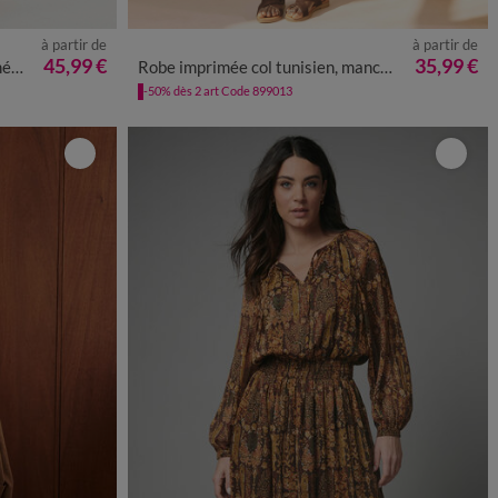
à partir de
à partir de
50
52
54
36
38
40
42
44
46
48
50
52
54
45,99 €
35,99 €
et
Robe imprimée col tunisien, manches boules
-50% dès 2 art Code 899013