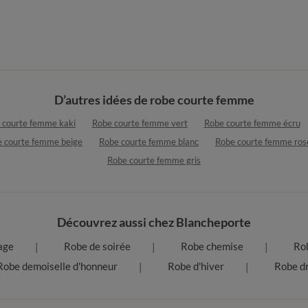
D’autres idées de robe courte femme
 courte femme kaki
Robe courte femme vert
Robe courte femme écru
 courte femme beige
Robe courte femme blanc
Robe courte femme ros
Robe courte femme gris
Découvrez aussi chez Blancheporte
age
Robe de soirée
Robe chemise
Rob
Robe demoiselle d'honneur
Robe d'hiver
Robe dr