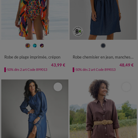
36
38
40
42
44
46
48
36
38
40
42
44
46
48
50
52
54
56
58
50
52
54
Robe de plage imprimée, crépon
Robe chemisier en jean, manches courtes
43,99 €
48,49 €
-50% dès 2 art Code 899013
-50% dès 2 art Code 899013