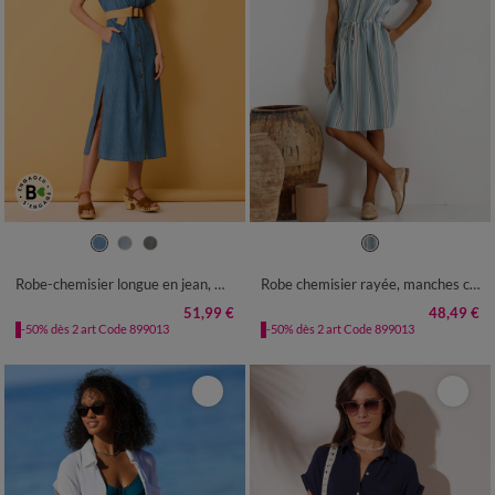
36
38
40
42
44
46
48
36
38
40
42
44
46
48
50
52
54
50
52
54
Robe-chemisier longue en jean, manches courtes
Robe chemisier rayée, manches courtes
51,99 €
48,49 €
-50% dès 2 art Code 899013
-50% dès 2 art Code 899013