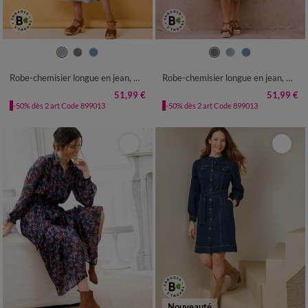
36
38
40
42
44
46
48
36
38
40
42
44
46
48
50
52
54
50
52
54
Robe-chemisier longue en jean, manches courtes
Robe-chemisier longue en jean, manches courtes
51,99 €
51,99 €
-50% dès 2 art Code 899013
-50% dès 2 art Code 899013
Nouveauté