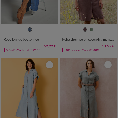
36
38
40
42
44
46
48
36
38
40
42
44
46
48
50
52
54
50
52
54
Robe longue boutonnée
Robe chemise en coton-lin, manches retroussables
59,99 €
51,99 €
-50% dès 2 art Code 899013
-50% dès 2 art Code 899013