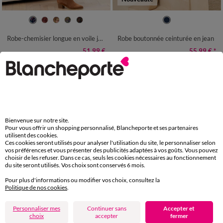
36
38
40
42
44
46
48
36
38
040
42
44
46
48
50
52
54
50
52
54
Robe-chemisier longue en voile jacquard imprimé floral
Robe boutonnée ceinturée en jean
51,99 €
55,99 €
*
-50% dès 2 art Code 899013
Bienvenue sur notre site.
Pour vous offrir un shopping personnalisé, Blancheporte et ses partenaires
utilisent des cookies.
Ces cookies seront utilisés pour analyser l'utilisation du site, le personnaliser selon
vos préférences et vous présenter des publicités adaptées à vos goûts. Vous pouvez
choisir de les refuser. Dans ce cas, seuls les cookies nécessaires au fonctionnement
du site seront utilisés. Vos choix sont conservés 6 mois.
Pour plus d'informations ou modifier vos choix, consultez la
Politique de nos cookies
.
Outlet
Personnaliser mes
Continuer sans
Accepter et
choix
accepter
fermer