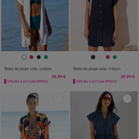
36
38
40
42
44
46
48
36
38
40
42
44
46
48
50
52
54
56
58
50
52
54
56
58
Robe de plage unie, crépon
Robe de plage unie, crépon
39,99 €
39,99 €
-50% dès 2 art Code 899013
-50% dès 2 art Code 899013