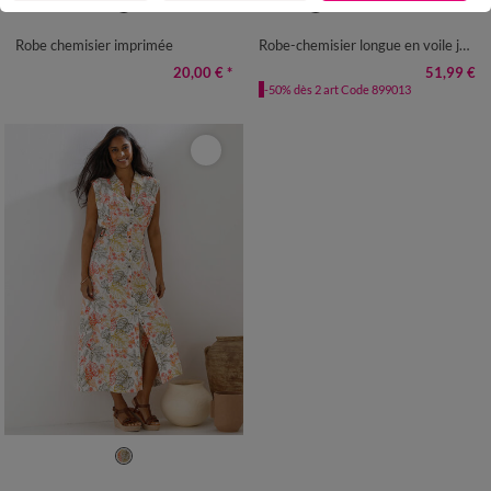
36
38
40
42
44
46
48
36
38
40
42
44
46
48
50
52
54
50
52
54
Robe chemisier imprimée
Robe-chemisier longue en voile jacquard imprimé floral
20,00 €
*
51,99 €
-50% dès 2 art Code 899013
36
38
40
42
44
46
48
50
52
54