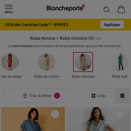
-50% dès 2 articles Code
:
899013
(1)
Appliquer
Robe femme
>
Robe chemise 50
(20)
La
robe chemise
est un basique du dressing féminin qui se prête à toutes les...
Robe de plage
Robe de soirée
Robe chemise
Robe pull
Trier & Filtrer
Grille
1