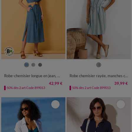
36
38
40
42
44
46
48
36
38
40
42
44
46
48
50
52
54
50
52
54
Robe-chemisier longue en jean, manches courtes
Robe chemisier rayée, manches courtes
42,99 €
39,99 €
-50% dès 2 art Code 899013
-50% dès 2 art Code 899013