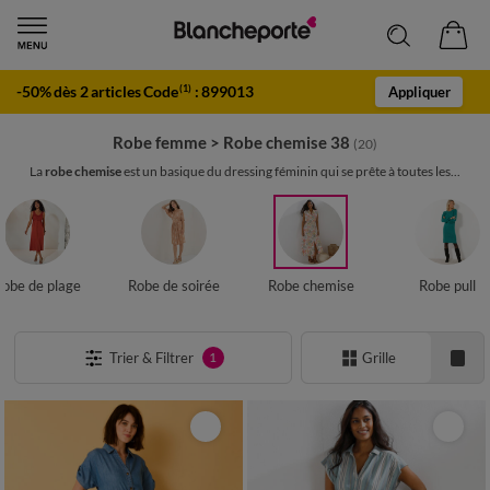
-50% dès 2 articles Code
:
899013
(1)
Appliquer
Robe femme
>
Robe chemise 38
(20)
La
robe chemise
est un basique du dressing féminin qui se prête à toutes les...
Robe de plage
Robe de soirée
Robe chemise
Robe pull
Trier & Filtrer
Grille
1