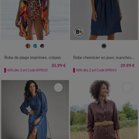
36
38
40
42
44
46
48
36
38
40
42
44
46
48
50
52
54
56
58
50
52
54
Robe de plage imprimée, crépon
Robe chemisier en jean, manches courtes
35,99 €
39,99 €
-50% dès 2 art Code 899013
-50% dès 2 art Code 899013