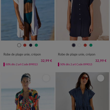
36
38
40
42
44
46
48
36
38
40
42
44
46
48
50
52
54
56
58
50
52
54
56
58
Robe de plage unie, crépon
Robe de plage unie, crépon
32,99 €
32,99 €
-50% dès 2 art Code 899013
-50% dès 2 art Code 899013