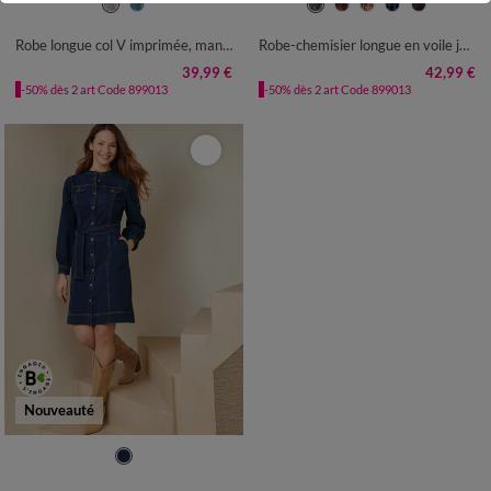
36
38
40
42
44
46
48
36
38
40
42
44
46
48
50
52
54
50
52
54
Robe longue col V imprimée, manches papillon
Robe-chemisier longue en voile jacquard imprimé floral
39,99 €
42,99 €
-50% dès 2 art Code 899013
-50% dès 2 art Code 899013
Nouveauté
36
38
040
42
44
46
48
50
52
54