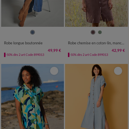
36
38
40
42
44
46
48
36
38
40
42
44
46
48
50
52
54
50
52
54
Robe longue boutonnée
Robe chemise en coton-lin, manches retroussables
49,99 €
42,99 €
-50% dès 2 art Code 899013
-50% dès 2 art Code 899013