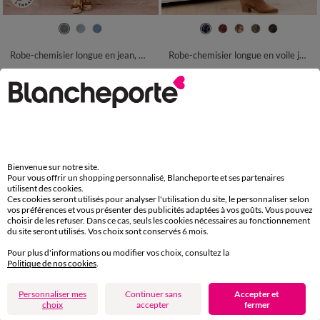
36
38
40
42
44
46
48
36
38
40
42
44
46
48
50
52
54
50
52
54
Robe-chemisier longue en jean, manches courtes
Robe-chemisier longue en voile jacquard imprimé floral
42,99 €
42,99 €
-50% dès 2 art Code 899013
-50% dès 2 art Code 899013
Bienvenue sur notre site.
Pour vous offrir un shopping personnalisé, Blancheporte et ses partenaires
utilisent des cookies.
Ces cookies seront utilisés pour analyser l'utilisation du site, le personnaliser selon
vos préférences et vous présenter des publicités adaptées à vos goûts. Vous pouvez
choisir de les refuser. Dans ce cas, seuls les cookies nécessaires au fonctionnement
du site seront utilisés. Vos choix sont conservés 6 mois.
Pour plus d'informations ou modifier vos choix, consultez la
Politique de nos cookies
.
Personnaliser mes
Continuer sans
Accepter et
choix
accepter
fermer