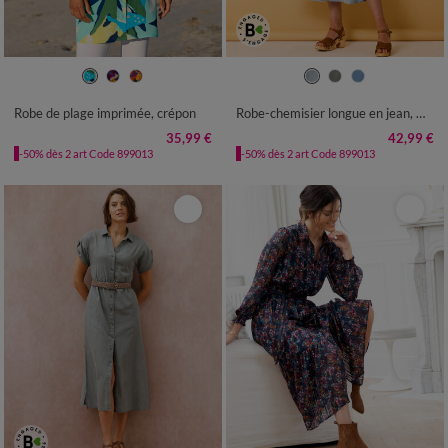
36
38
40
42
44
46
48
36
38
40
42
44
46
48
50
52
54
56
58
50
52
54
Robe de plage imprimée, crépon
Robe-chemisier longue en jean, manches courtes
35,99 €
42,99 €
-50% dès 2 art Code 899013
-50% dès 2 art Code 899013