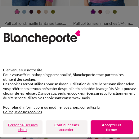
34/36
38/40
42/44
46/48
34/36
38/40
42/44
46/48
50
52
54
50
52
54
Pull col rond, maille fantaisie toucher doux
Pull col tunisien manches 3/4, maille fantaisie
32,99 €
32,99 €
*
à partir de
à partir de
-50% dès 2 art Code 899013
Bienvenue sur notre site.
Pour vous offrir un shopping personnalisé, Blancheporte et ses partenaires
utilisent des cookies.
Ces cookies seront utilisés pour analyser l'utilisation du site, le personnaliser selon
vos préférences et vous présenter des publicités adaptées à vos goûts. Vous pouvez
choisir de les refuser. Dans ce cas, seuls les cookies nécessaires au fonctionnement
du site seront utilisés. Vos choix sont conservés 6 mois.
Pour plus d'informations ou modifier vos choix, consultez la
Politique de nos cookies
.
Personnaliser mes
Continuer sans
Accepter et
Nouveau coloris
choix
accepter
fermer