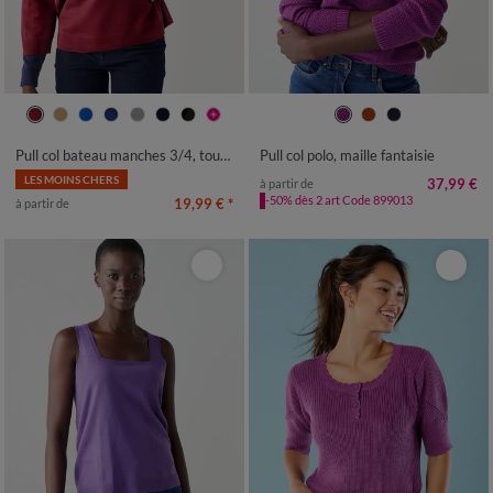
34/36
38/40
42/44
46/48
34/36
38/40
42/44
46/48
50
52
54
50
52
54
Pull col bateau manches 3/4, toucher doux
Pull col polo, maille fantaisie
LES MOINS CHERS
37,99 €
à partir de
-50% dès 2 art Code 899013
19,99 €
*
à partir de