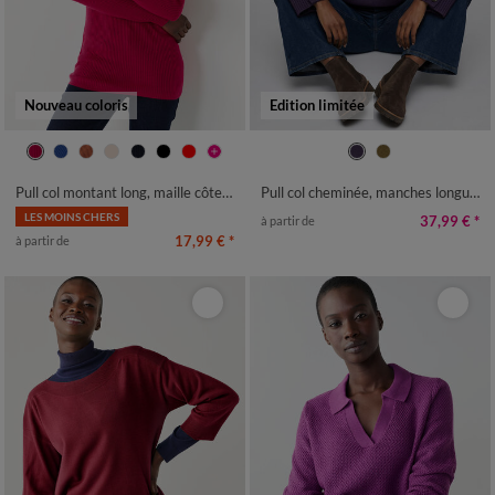
Nouveau coloris
Edition limitée
34/36
38/40
42/44
46/48
34/36
38/40
42/44
46/48
50
52
54
56
58
50
52
54
Pull col montant long, maille côtelée
Pull col cheminée, manches longues boutonnées
LES MOINS CHERS
37,99 €
*
à partir de
17,99 €
*
à partir de