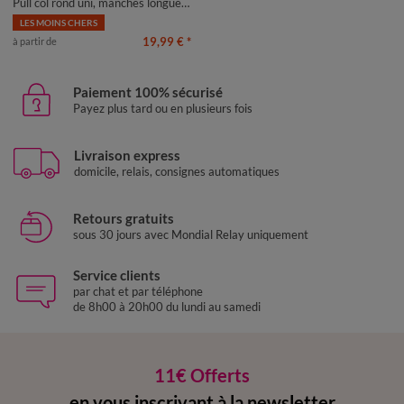
Pull col rond uni, manches longues, toucher doux
LES MOINS CHERS
19,99 €
*
à partir de
Paiement 100% sécurisé
Payez plus tard ou en plusieurs fois
Livraison express
domicile, relais, consignes automatiques
Retours gratuits
sous 30 jours avec Mondial Relay uniquement
Service clients
par chat et par téléphone
de 8h00 à 20h00 du lundi au samedi
11€ Offerts
en vous inscrivant à la newsletter