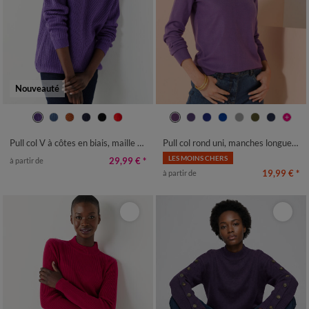
Nouveauté
34/36
38/40
42/44
46/48
34/36
38/40
42/44
46/48
50
52
54
50
52
54
Pull col V à côtes en biais, maille anglaise
Pull col rond uni, manches longues, toucher doux
LES MOINS CHERS
29,99 €
*
à partir de
19,99 €
*
à partir de