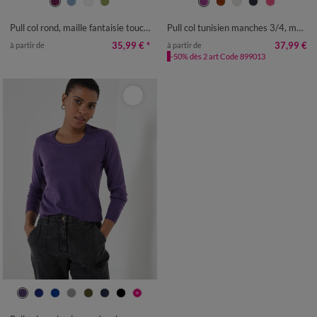
34/36
38/40
42/44
46/48
34/36
38/40
42/44
46/48
50
52
54
50
52
54
Pull col rond, maille fantaisie toucher doux
Pull col tunisien manches 3/4, maille fantaisie
35,99 €
*
37,99 €
à partir de
à partir de
-50% dès 2 art Code 899013
34/36
38/40
42/44
46/48
50
52
54