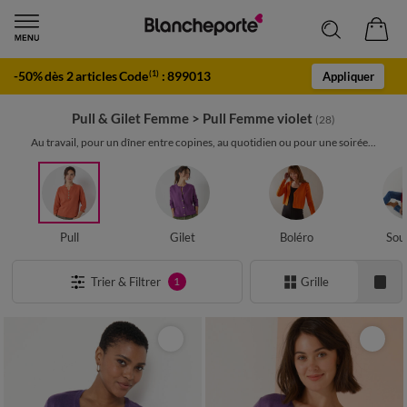
-50% dès 2 articles Code
:
899013
(1)
Appliquer
Pull & Gilet Femme
>
Pull Femme violet
(28)
Au travail, pour un dîner entre copines, au quotidien ou pour une soirée...
Pull
Gilet
Boléro
Sou
Trier & Filtrer
Grille
1