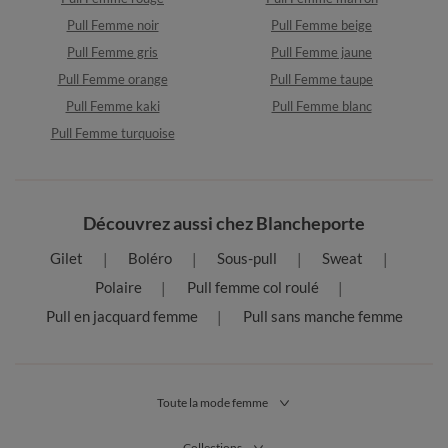
Pull Femme noir
Pull Femme beige
Pull Femme gris
Pull Femme jaune
Pull Femme orange
Pull Femme taupe
Pull Femme kaki
Pull Femme blanc
Pull Femme turquoise
Découvrez aussi chez Blancheporte
Gilet
Boléro
Sous-pull
Sweat
Polaire
Pull femme col roulé
Pull en jacquard femme
Pull sans manche femme
Toute la mode femme
Collections