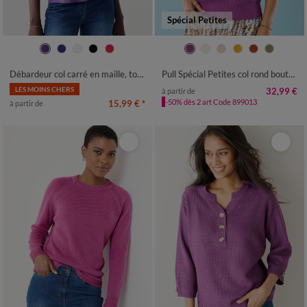
Spécial Petites
34/36
38/40
42/44
46/48
34/36
38/40
42/44
46/48
50
52
54
56
50
52
Débardeur col carré en maille, toucher doux
Pull Spécial Petites col rond boutonné
LES MOINS CHERS
32,99 €
à partir de
-50% dès 2 art Code 899013
15,99 €
*
à partir de