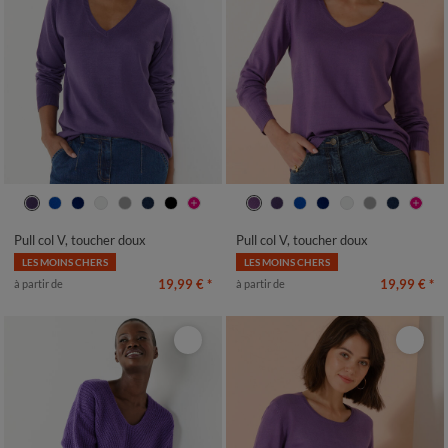
34/36
38/40
42/44
46/48
34/36
38/40
42/44
46/48
50
52
54
50
52
54
Pull col V, toucher doux
Pull col V, toucher doux
LES MOINS CHERS
LES MOINS CHERS
19,99 €
*
19,99 €
*
à partir de
à partir de