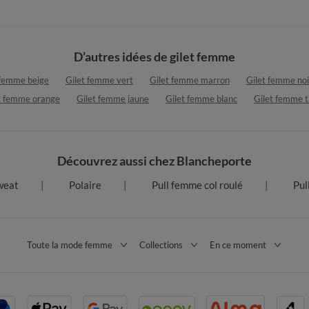
D’autres idées de gilet femme
 femme beige
Gilet femme vert
Gilet femme marron
Gilet femme noi
t femme orange
Gilet femme jaune
Gilet femme blanc
Gilet femme 
Découvrez aussi chez Blancheporte
weat
Polaire
Pull femme col roulé
Pul
Toute la mode femme
Collections
En ce moment