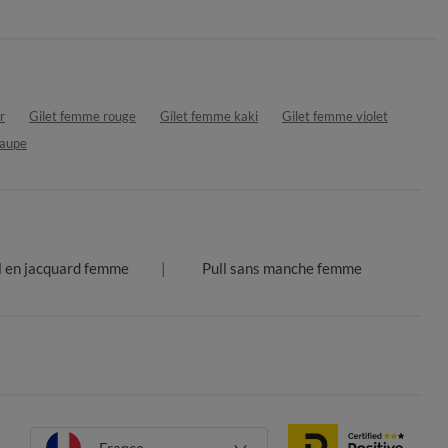
r
Gilet femme rouge
Gilet femme kaki
Gilet femme violet
taupe
l en jacquard femme
Pull sans manche femme