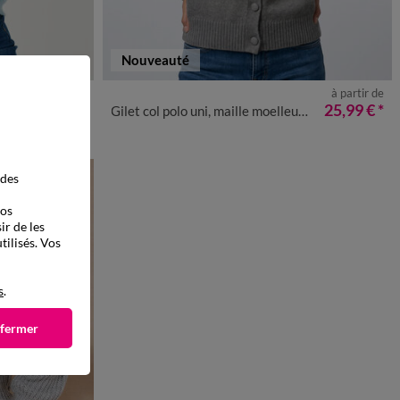
Nouveauté
à partir de
à partir de
50
52
54
34/36
38/40
42/44
46/48
50
52
54
39,99 €
*
25,99 €
*
e
Gilet col polo uni, maille moelleuse
 des
vos
ir de les
tilisés. Vos
s
.
 fermer