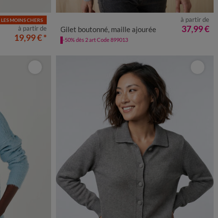
à partir de
LES MOINS CHERS
0
52
54
56
34/36
38/40
42/44
46/48
50
52
54
37,99 €
à partir de
Gilet boutonné, maille ajourée
19,99 €
*
-50% dès 2 art Code 899013