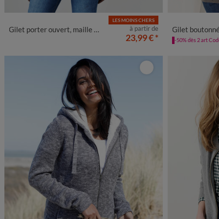
LES MOINS CHERS
34/36
38/40
42/44
46/48
50
52
54
56
34/36
38
à partir de
Gilet porter ouvert, maille toucher doux
Gilet boutonné
58
23,99 €
*
-50% dès 2 art Co