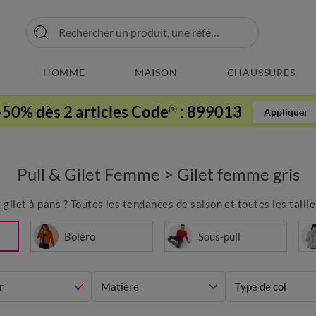
HOMME
MAISON
CHAUSSURES
-50% dès 2 articles Code
:
899013
(1)
Appliquer
Pull & Gilet Femme
>
Gilet femme gris
 gilet à pans ? Toutes les tendances de saison et toutes les taill
Boléro
Sous-pull
r
Matière
Type de col