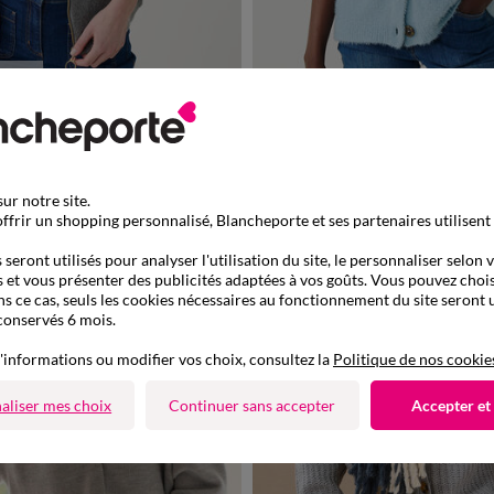
oris
à partir de
/40
42/44
46/48
50
52
54
34/36
38/40
42/44
46/48
35,99 €
*
, maille moelleuse
Cardigan boutonné maille poilue fantaisi
ur notre site.
ffrir un shopping personnalisé, Blancheporte et ses partenaires utilisent
seront utilisés pour analyser l'utilisation du site, le personnaliser selon 
 et vous présenter des publicités adaptées à vos goûts. Vous pouvez chois
ns ce cas, seuls les cookies nécessaires au fonctionnement du site seront u
conservés 6 mois.
'informations ou modifier vos choix, consultez la
Politique de nos cookie
aliser mes choix
Continuer sans accepter
Accepter et