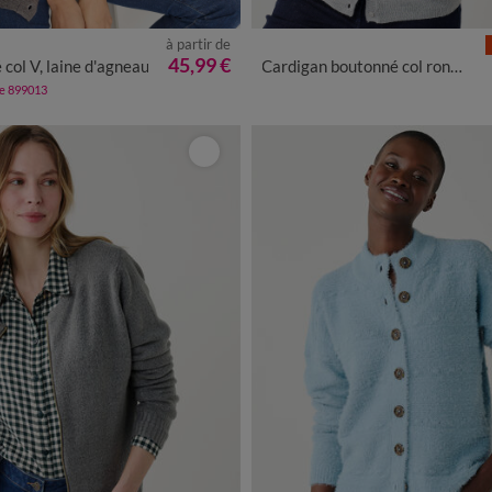
à partir de
/40
42/44
46/48
50
52
54
34/36
38/40
42/44
46/48
5
45,99 €
 col V, laine d'agneau
Cardigan boutonné col rond uni, toucher doux
de 899013