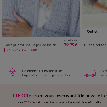
Outlet
à partir de
34/36
38/40
42/44
46/48
50
52
54
34/36
38
39,99 €
Gilet paletot, maille perlée fils brillants
Gilet à boutons o
-50% dès 2 art Code 899013
Paiement 100% sécurisé
Livr
Payez plus tard ou en plusieurs fois
domic
11€ Offerts
en vous inscrivant à la newslette
dès 20€ d’achat
-
conditions dans votre email de confirmation