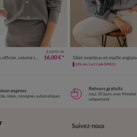
à partir de
/40
42/44
46/48
50
52
54
34/36
38/40
42/44
46/48
5
16,00 €
*
fficier, volume loose
Gilet moelleux en maille anglais
58
-50% dès 2 art Code 899013
Retours gratuits
aison express
sous 30 jours avec Mondial
ile, relais, consignes automatiques
uniquement
r
Suivez-nous