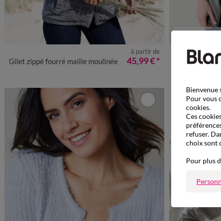
Nouveau col
à partir de
34/36
38/40
42/44
46/48
50
52
54
56
34/36
38
45,99 €
*
Gilet zippé fourré maille moulinée
Cardigan zippé
Bienvenue s
Pour vous o
cookies.
Ces cookies 
préférences
refuser. Da
choix sont 
Pour plus d
Personn