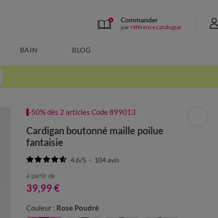
Commander
par
référence catalogue
BAIN
BLOG
-50% dès 2 articles Code 899013
Cardigan boutonné maille poilue
fantaisie
4.6
/
5
-
104
avis
à partir de
39,99 €
Couleur :
Rose Poudré