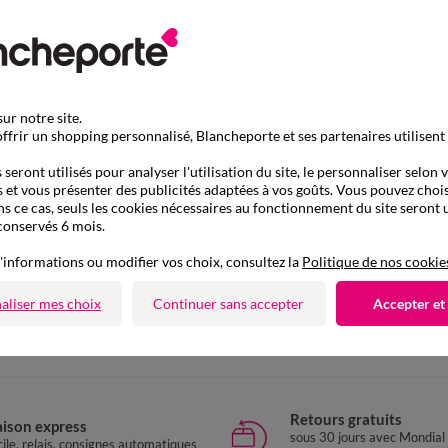
ur notre site.
ffrir un shopping personnalisé, Blancheporte et ses partenaires utilisent
seront utilisés pour analyser l'utilisation du site, le personnaliser selon 
 et vous présenter des publicités adaptées à vos goûts. Vous pouvez chois
ns ce cas, seuls les cookies nécessaires au fonctionnement du site seront u
conservés 6 mois.
'informations ou modifier vos choix, consultez la
Politique de nos cookie
D'autres idées de Gilet
aliser mes choix
Continuer sans accepter
Accepter et
Gilet
Retours gratuits
aison express
sous 30 jours avec Mondial
ile, relais, consignes automatiques