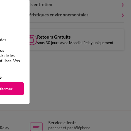
Conseils entretien
Caractéristiques environnementales
Retours Gratuits
 des
sous 30 jours avec Mondial Relay uniquement
vos
ir de les
tilisés. Vos
s
.
 fermer
Service clients
 Relay
par chat et par téléphone