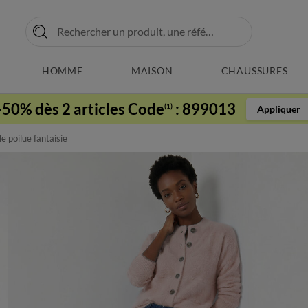
HOMME
MAISON
CHAUSSURES
-50% dès 2 articles Code
:
899013
(1)
Appliquer
 poilue fantaisie