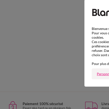
Bienvenue s
Pour vous o
cookies.
Ces cookies 
préférences
refuser. Da
choix sont 
Pour plus d
Personn
Paiement 100% sécurisé
Livr
Payez plus tard ou en plusieurs fois
domic