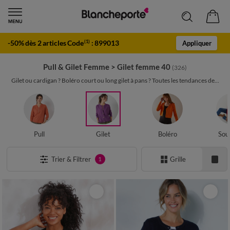
-50% dès 2 articles Code
:
899013
(1)
Appliquer
Pull & Gilet Femme
>
Gilet femme 40
(326)
Gilet ou cardigan ? Boléro court ou long gilet à pans ? Toutes les tendances de...
Pull
Gilet
Boléro
Sou
Trier & Filtrer
Grille
1