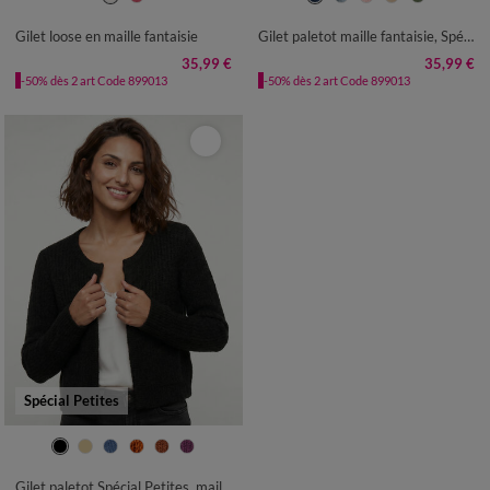
50
52
54
50
52
Gilet loose en maille fantaisie
Gilet paletot maille fantaisie, Spécial Petites
35,99 €
35,99 €
-50% dès 2 art Code 899013
-50% dès 2 art Code 899013
Spécial Petites
34/36
38/40
42/44
46/48
50
52
Gilet paletot Spécial Petites, maille poilue