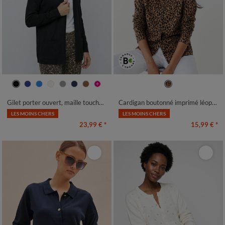
34/36
38/40
42/44
46/48
34/36
38/40
42/44
46/48
50
52
54
56
58
50
52
54
Gilet porter ouvert, maille toucher doux
Cardigan boutonné imprimé léopard
LES MOINS CHERS
LES MOINS CHERS
23,99 €
*
15,99 €
*