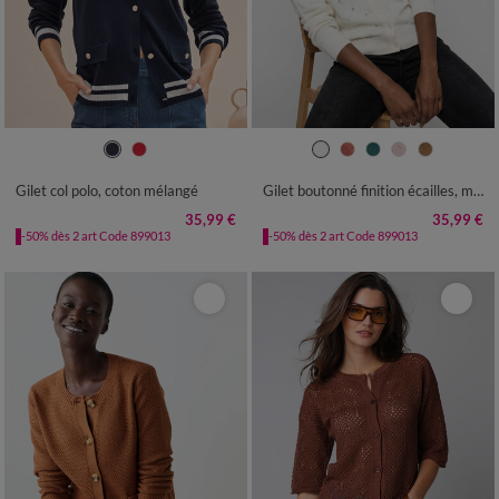
34/36
38/40
42/44
46/48
34/36
38/40
42/44
46/48
50
52
54
50
52
54
Gilet col polo, coton mélangé
Gilet boutonné finition écailles, maille pointelle toucher doux
35,99 €
35,99 €
-50% dès 2 art Code 899013
-50% dès 2 art Code 899013