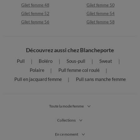
Gilet femme 48
Gilet femme 50
Gilet femme 52
Gilet femme 54
Gilet femme 56
Gilet femme 58
Découvrez aussi chez Blancheporte
Pull
Boléro
Sous-pull
Sweat
Polaire
Pull femme col roulé
Pull en jacquard femme
Pull sans manche femme
Toute la mode femme
Collections
En ce moment