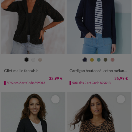
34/36
38/40
42/44
46/48
34/36
38/40
42/44
46/48
50
52
54
56
50
52
54
Gilet maille fantaisie
Cardigan boutonné, coton mélangé
32,99 €
35,99 €
-50% dès 2 art Code 899013
-50% dès 2 art Code 899013