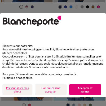
34/36
38/40
42/44
46/48
34/36
38/40
42/44
46/48
50
52
54
50
52
54
56
58
Cardigan rayé boutonné
Gilet porter ouvert, maille toucher doux
LES MOINS CHERS
32,99 €
-50% dès 2 art Code 899013
23,99 €
*
Bienvenue sur notre site.
Pour vous offrir un shopping personnalisé, Blancheporte et ses partenaires
utilisent des cookies.
Ces cookies seront utilisés pour analyser l'utilisation du site, le personnaliser selon
vos préférences et vous présenter des publicités adaptées à vos goûts. Vous pouvez
choisir de les refuser. Dans ce cas, seuls les cookies nécessaires au fonctionnement
du site seront utilisés. Vos choix sont conservés 6 mois.
Pour plus d'informations ou modifier vos choix, consultez la
Politique de nos cookies
.
Personnaliser mes
Continuer sans
Accepter et
choix
accepter
fermer
Spécial Petites
34/36
38/40
42/44
46/48
34/36
38/40
42/44
46/48