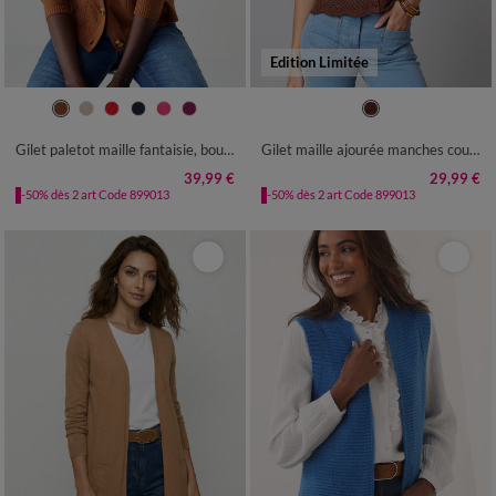
Edition Limitée
34/36
38/40
42/44
46/48
34/36
38/40
42/44
46/48
50
52
54
50
52
Gilet paletot maille fantaisie, boutons effet corne
Gilet maille ajourée manches coude
39,99 €
29,99 €
-50% dès 2 art Code 899013
-50% dès 2 art Code 899013