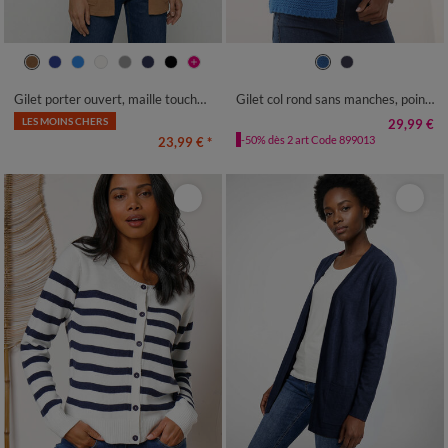
34/36
38/40
42/44
46/48
34/36
38/40
42/44
46/48
50
52
54
56
58
50
52
54
Gilet porter ouvert, maille toucher doux
Gilet col rond sans manches, point mousse
LES MOINS CHERS
29,99 €
-50% dès 2 art Code 899013
23,99 €
*