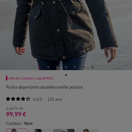
-50% dès 2 articles Code 899013
Parka déperlante doublée maille polaire
4.2
/
5
-
125
avis
à partir de
99,99 €
Couleur :
Noir