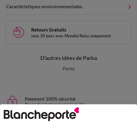
Caractéristiques environnementales
Retours Gratuits
sous 30 jours avec Mondial Relay uniquement
D'autres idées de Parka
Parka
Paiement 100% sécurisé
Payez plus tard ou en plusieurs fois
Livraison express
domicile, relais, consignes automatiques