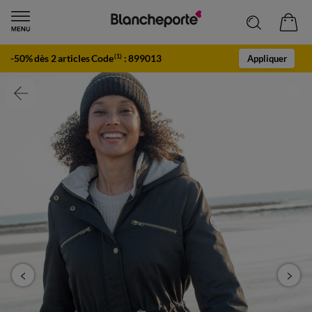
-50% dès 2 articles Code
:
899013
(1)
Appliquer