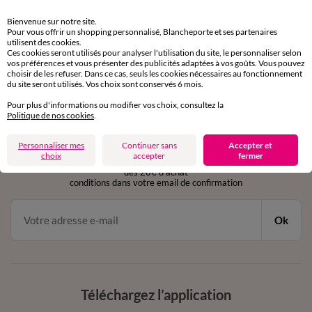
Retours gratuits
Bienvenue sur notre site.
sous 30 jours avec Mondial Relay uniquement
Pour vous offrir un shopping personnalisé, Blancheporte et ses partenaires
utilisent des cookies.
Ces cookies seront utilisés pour analyser l'utilisation du site, le personnaliser selon
Service clients
vos préférences et vous présenter des publicités adaptées à vos goûts. Vous pouvez
par chat et par téléphone
choisir de les refuser. Dans ce cas, seuls les cookies nécessaires au fonctionnement
de 8h00 à 20h00 du lundi au samedi
du site seront utilisés. Vos choix sont conservés 6 mois.
Pour plus d'informations ou modifier vos choix, consultez la
Politique de nos cookies
.
11€ Offerts
Personnaliser mes
Continuer sans
Accepter et
en vous inscrivant à la newsletter
choix
accepter
fermer
dès 20€ d’achat
conditions dans votre email de confirmation
Ok
Téléchargez l’application