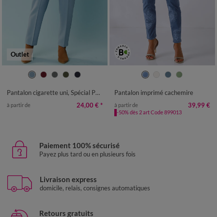
Outlet
34
36
38
40
42
44
46
36
38
40
42
44
46
48
48
50
50
52
Pantalon cigarette uni, Spécial Petites
Pantalon imprimé cachemire
24,00 €
*
39,99 €
à partir de
à partir de
-50% dès 2 art Code 899013
Paiement 100% sécurisé
Payez plus tard ou en plusieurs fois
Livraison express
domicile, relais, consignes automatiques
Retours gratuits