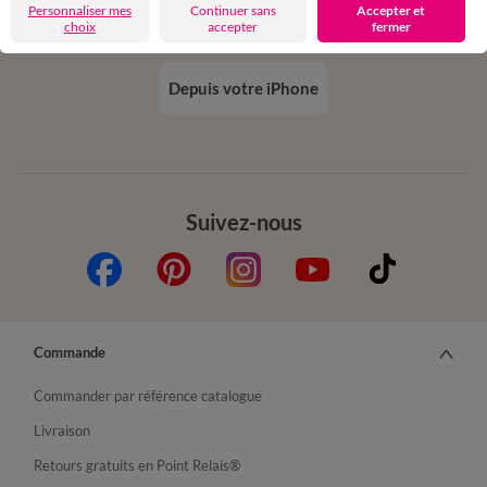
Personnaliser mes
Continuer sans
Accepter et
choix
accepter
fermer
Depuis votre iPhone
Suivez-nous
Commande
Commander par référence catalogue
Livraison
Retours gratuits en Point Relais®