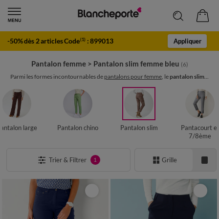
-50% dès 2 articles Code
:
899013
(1)
Appliquer
Pantalon femme
>
Pantalon slim femme bleu
(6)
Parmi les formes incontournables de
pantalons pour femme
, le
pantalon slim
...
antalon large
Pantalon chino
Pantalon slim
Pantacourt e
7/8ème
Trier & Filtrer
Grille
1