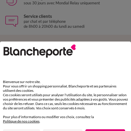
sous 30 jours avec Mondial Relay uniquement
Service clients
par chat et par téléphone
de 8h00 à 20h00 du lundi au samedi
11€ Offerts
en vous inscrivant à la newsletter
dès 20€ d’achat
conditions dans votre email de confirmation
Bienvenue sur notre site.
Ok
Pour vous offrir un shopping personnalisé, Blancheporte et ses partenaires
utilisent des cookies.
Ces cookies seront utilisés pour analyser l'utilisation du site, le personnaliser selon
vos préférences et vous présenter des publicités adaptées à vos goûts. Vous pouvez
choisir de les refuser. Dans ce cas, seuls les cookies nécessaires au fonctionnement
du site seront utilisés. Vos choix sont conservés 6 mois.
Téléchargez l’application
Pour plus d'informations ou modifier vos choix, consultez la
Politique de nos cookies
.