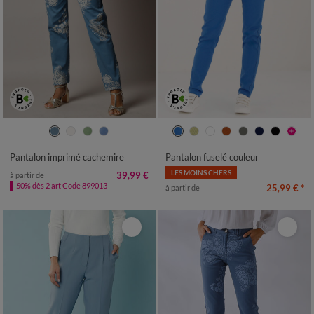
36
38
40
42
44
46
48
36
38
40
42
44
46
48
50
52
50
52
Pantalon imprimé cachemire
Pantalon fuselé couleur
LES MOINS CHERS
39,99 €
à partir de
-50% dès 2 art Code 899013
25,99 €
*
à partir de