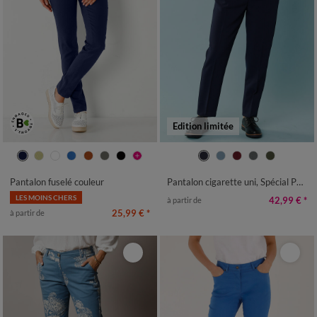
Edition limitée
36
38
40
42
44
46
48
34
36
38
40
42
44
46
50
52
48
50
Pantalon fuselé couleur
Pantalon cigarette uni, Spécial Petites
LES MOINS CHERS
42,99 €
*
à partir de
25,99 €
*
à partir de