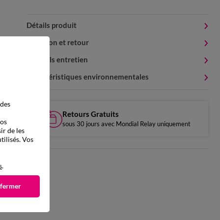
Détails produit
Livraison et retour
Conseils entretien
Caractéristiques environnementales
 des
Retours Gratuits
vos
sous 30 jours avec Mondial Relay uniquement
ir de les
tilisés. Vos
s
.
 fermer