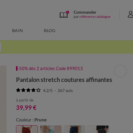
Commander
par
référence catalogue
BAIN
BLOG
-50% dès 2 articles Code 899013
Pantalon stretch coutures affinantes
4.2
/
5
-
267
avis
à partir de
39,99 €
Couleur :
Prune