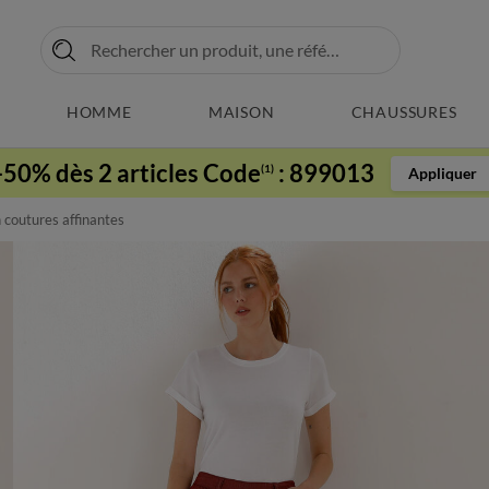
HOMME
MAISON
CHAUSSURES
-50% dès 2 articles Code
:
899013
(1)
Appliquer
 coutures affinantes