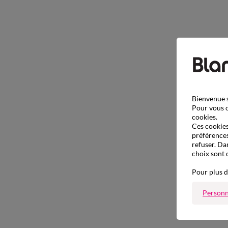
Bienvenue s
Pour vous o
cookies.
Ces cookies 
préférences
refuser. Da
choix sont 
Pour plus d
Personn