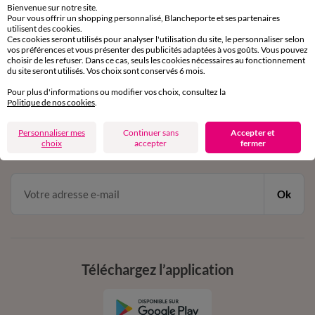
Bienvenue sur notre site.
Pour vous offrir un shopping personnalisé, Blancheporte et ses partenaires
Service clients
utilisent des cookies.
Ces cookies seront utilisés pour analyser l'utilisation du site, le personnaliser selon
par chat et par téléphone
vos préférences et vous présenter des publicités adaptées à vos goûts. Vous pouvez
de 8h00 à 20h00 du lundi au samedi
choisir de les refuser. Dans ce cas, seuls les cookies nécessaires au fonctionnement
du site seront utilisés. Vos choix sont conservés 6 mois.
Pour plus d'informations ou modifier vos choix, consultez la
11€ Offerts
Politique de nos cookies
.
en vous inscrivant à la newsletter
Personnaliser mes
Continuer sans
Accepter et
choix
accepter
fermer
dès 20€ d’achat
conditions dans votre email de confirmation
Ok
Téléchargez l’application