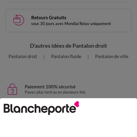
Retours Gratuits
sous 30 jours avec Mondial Relay uniquement
D'autres idées de Pantalon droit
Pantalon droit
Pantalon fluide
Pantalon de ville
Paiement 100% sécurisé
Payez plus tard ou en plusieurs fois
Livraison express
domicile, relais, consignes automatiques
Retours gratuits
sous 30 jours avec Mondial Relay uniquement