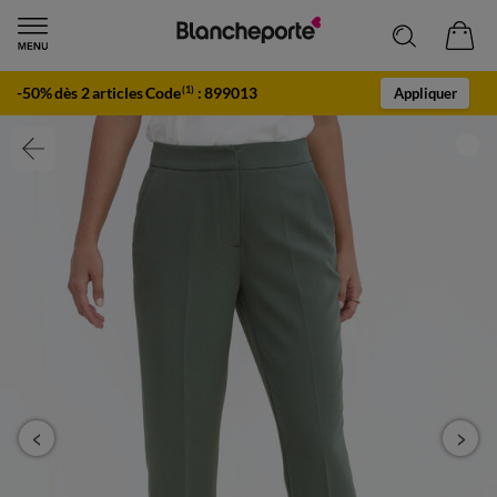
-50% dès 2 articles Code
:
899013
(1)
Appliquer