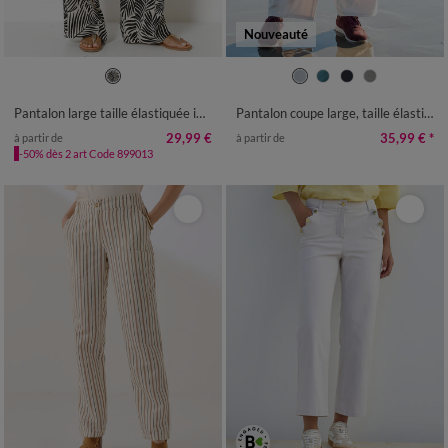
Nouveauté
36
38
40
42
44
46
48
34/36
38/40
42/44
46/48
50
52
54
50
52
54
Pantalon large taille élastiquée imprimé palme, crépon fluide
Pantalon coupe large, taille élastiquée, maille milano
29,99 €
35,99 €
*
à partir de
à partir de
-50% dès 2 art Code 899013