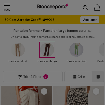
-50% dès 2 articles Code
:
899013
(1)
Appliquer
Pantalon femme
>
Pantalon large femme écru
(16)
Un pantalon qui réunit confort, élégance et jolie silhouette, ça existe...
Pantalon droit
Pantalon large
Pantalon chino
Panta
Trier & Filtrer
Grille
1