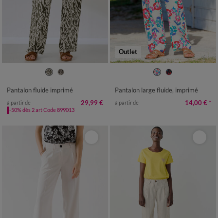
Outlet
36
38
40
42
44
46
48
36
38
40
42
44
46
48
50
52
54
56
50
52
54
Pantalon fluide imprimé
Pantalon large fluide, imprimé
29,99 €
14,00 €
*
à partir de
à partir de
-50% dès 2 art Code 899013