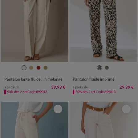
36
38
40
42
44
46
48
36
38
40
42
44
46
48
50
52
54
50
52
54
56
Pantalon large fluide, lin mélangé
Pantalon fluide imprimé
39,99 €
29,99 €
à partir de
à partir de
-50% dès 2 art Code 899013
-50% dès 2 art Code 899013