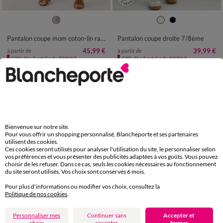
36
38
40
42
44
46
48
36
38
40
42
44
46
48
50
52
54
50
52
54
Pantalon coupe mom coton-lin rayé
Pantalon coupe droite 7/8ème
45,99 €
39,99 €
à partir de
à partir de
-50% dès 2 art Code 899013
-50% dès 2 art Code 899013
Bienvenue sur notre site.
Pour vous offrir un shopping personnalisé, Blancheporte et ses partenaires
utilisent des cookies.
Ces cookies seront utilisés pour analyser l'utilisation du site, le personnaliser selon
vos préférences et vous présenter des publicités adaptées à vos goûts. Vous pouvez
choisir de les refuser. Dans ce cas, seuls les cookies nécessaires au fonctionnement
du site seront utilisés. Vos choix sont conservés 6 mois.
Pour plus d'informations ou modifier vos choix, consultez la
Politique de nos cookies
.
Edition Limitée
Personnaliser mes
Continuer sans
Accepter et
choix
accepter
fermer