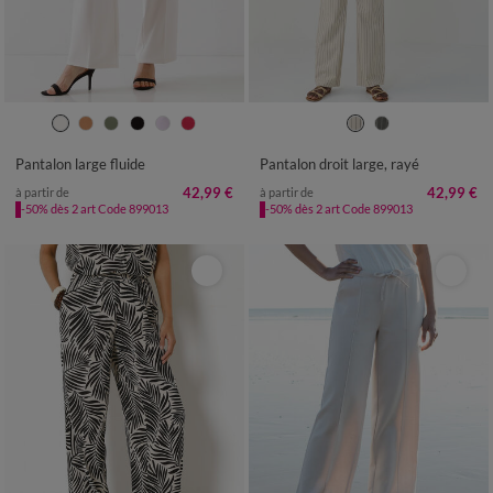
36
38
40
42
44
46
48
36
38
40
42
44
46
48
50
52
54
50
52
Pantalon large fluide
Pantalon droit large, rayé
42,99 €
42,99 €
à partir de
à partir de
-50% dès 2 art Code 899013
-50% dès 2 art Code 899013