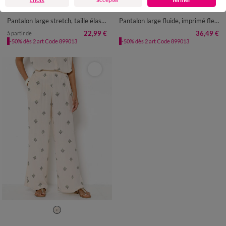
34/36
38/40
42/44
46/48
36
38
40
42
44
46
48
50
52
54
56
50
52
54
Pantalon large stretch, taille élastiquée
Pantalon large fluide, imprimé fleuri
22,99 €
36,49 €
à partir de
-50% dès 2 art Code 899013
-50% dès 2 art Code 899013
36
38
40
42
44
46
48
50
52
54