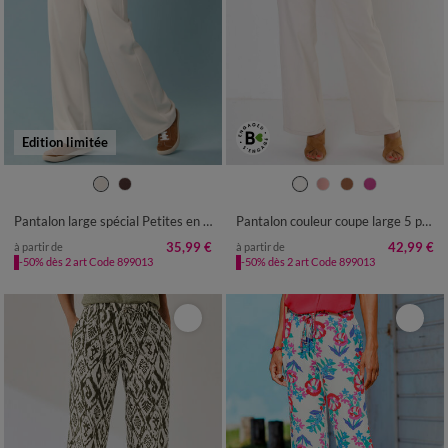
Edition limitée
34/36
38/40
42/44
46/48
36
38
40
42
44
46
48
50
52
50
52
54
Pantalon large spécial Petites en maille fluide
Pantalon couleur coupe large 5 poches
35,99 €
42,99 €
à partir de
à partir de
-50% dès 2 art Code 899013
-50% dès 2 art Code 899013