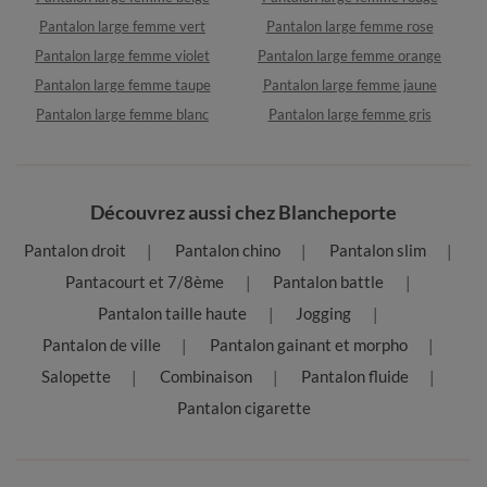
Pantalon large femme vert
Pantalon large femme rose
Pantalon large femme violet
Pantalon large femme orange
Pantalon large femme taupe
Pantalon large femme jaune
Pantalon large femme blanc
Pantalon large femme gris
Découvrez aussi chez Blancheporte
Pantalon droit
Pantalon chino
Pantalon slim
Pantacourt et 7/8ème
Pantalon battle
Pantalon taille haute
Jogging
Pantalon de ville
Pantalon gainant et morpho
Salopette
Combinaison
Pantalon fluide
Pantalon cigarette