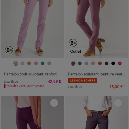
Outlet
36
38
40
42
44
46
48
36
38
40
42
44
46
48
50
52
54
50
52
54
Pantalon droit sculptant, renfort gainant
Pantalon sculptant, ceinture ventre plat
LES MOINS CHERS
42,99 €
à partir de
-50% dès 2 art Code 899013
15,00 €
*
à partir de