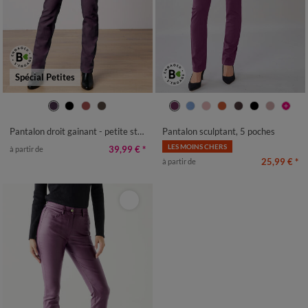
Spécial Petites
36
38
40
42
44
46
48
36
38
40
42
44
46
48
50
52
50
52
54
Pantalon droit gainant - petite stature entrej. 75 cm
Pantalon sculptant, 5 poches
LES MOINS CHERS
39,99 €
*
à partir de
25,99 €
*
à partir de