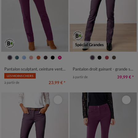
Spécial Grandes
36
38
40
42
44
46
48
38
40
42
44
46
48
50
50
52
54
52
Pantalon sculptant, ceinture ventre plat
Pantalon droit gainant - grande stature entrej. 78 cm
LES MOINS CHERS
39,99 €
*
à partir de
23,99 €
*
à partir de