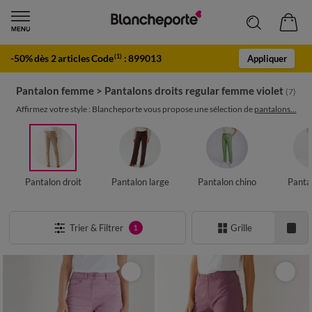
-50% dès 2 articles Code
:
899013
(1)
Appliquer
Pantalon femme
>
Pantalons droits regular femme violet
(7)
Affirmez votre style : Blancheporte vous propose une sélection de
pantalons...
Pantalon droit
Pantalon large
Pantalon chino
Panta
Trier & Filtrer
Grille
1