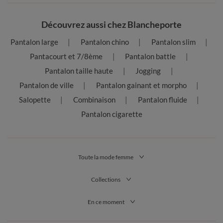
Découvrez aussi chez Blancheporte
Pantalon large
Pantalon chino
Pantalon slim
Pantacourt et 7/8ème
Pantalon battle
Pantalon taille haute
Jogging
Pantalon de ville
Pantalon gainant et morpho
Salopette
Combinaison
Pantalon fluide
Pantalon cigarette
Toute la mode femme
Collections
En ce moment