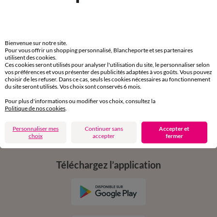
par chat et par téléphone
de 8h00 à 20h00 du lundi au samedi
Bienvenue sur notre site.
11€ Offerts
Pour vous offrir un shopping personnalisé, Blancheporte et ses partenaires
utilisent des cookies.
en vous inscrivant à la newsletter
Ces cookies seront utilisés pour analyser l'utilisation du site, le personnaliser selon
vos préférences et vous présenter des publicités adaptées à vos goûts. Vous pouvez
choisir de les refuser. Dans ce cas, seuls les cookies nécessaires au fonctionnement
dès 20€ d’achat
du site seront utilisés. Vos choix sont conservés 6 mois.
conditions dans votre email de confirmation
Pour plus d'informations ou modifier vos choix, consultez la
Politique de nos cookies
.
Ok
Personnaliser mes
Continuer sans
Accepter et
choix
accepter
fermer
Téléchargez l’application