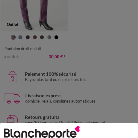
Outlet
36
38
40
42
44
46
48
50
52
Pantalon droit enduit
30,00 €
*
à partir de
Paiement 100% sécurisé
Payez plus tard ou en plusieurs fois
Livraison express
domicile, relais, consignes automatiques
Retours gratuits
sous 30 jours avec Mondial Relay uniquement
Service clients