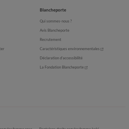
Blancheporte
Qui sommes-nous ?
Avis Blancheporte
Recrutement
ter
Caractéristiques environnementales
Déclaration d’accessibilité
La Fondation Blancheporte
 regular femme rose
Pantalons droits regular femme kaki