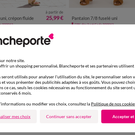
à partir de
0
42
44
46
48
50
52
54
36
38
40
42
44
46
48
25,99 €
uni, crépon fluide
Pantalon 7/8 fuselé uni
de 899013
-50% dès 2 art Code 899013
Retours gratuits
aison express
sous 30 jours avec Mondial
ile, relais, consignes automatiques
ur notre site.
uniquement
ffrir un shopping personnalisé, Blancheporte et ses partenaires utilisent
seront utilisés pour analyser l'utilisation du site, le personnaliser selon 
 et vous présenter des publicités adaptées à vos goûts. Vous pouvez chois
r
ns ce cas, seuls les cookies nécessaires au fonctionnement du site seront u
Suivez-nous
conservés 6 mois.
'informations ou modifier vos choix, consultez la
Politique de nos cookie
aliser mes choix
Continuer sans accepter
Accepter et