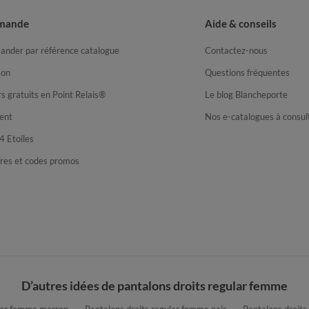
mande
Aide & conseils
nder par référence catalogue
Contactez-nous
son
Questions fréquentes
s gratuits en Point Relais®
Le blog Blancheporte
ent
Nos e-catalogues à consul
4 Etoiles
fres et codes promos
D’autres idées de pantalons droits regular femme
ular femme marron
Pantalons droits regular femme noir
Pantalons droits