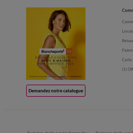
Com
Comma
Livrai
Retour
Paiem
Carte 
(1) Of
Demandez notre catalogue
Pantalons droits regular femme bleu
Pantalons droits reg