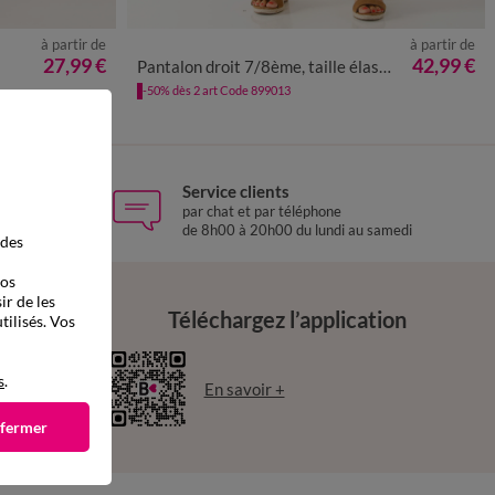
à partir de
à partir de
50
52
54
36
38
40
42
44
46
48
50
52
54
27,99 €
42,99 €
Pantalon droit 7/8ème, taille élastiquée, lin coton
-50% dès 2 art Code 899013
Service clients
 Relay
par chat et par téléphone
de 8h00 à 20h00 du lundi au samedi
 des
vos
ir de les
Téléchargez l’application
tilisés. Vos
s
.
En savoir +
 fermer