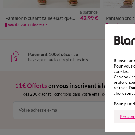
à partir de
36
38
40
42
44
46
48
50
52
54
36
38
4
42,99 €
Pantalon blousant taille élastiquée, lin coton
Pantalon droit 
-50% dès 2 art Code 899013
-50% dès 2 art Co
Paiement 100% sécurisé
Livr
Payez plus tard ou en plusieurs fois
domic
Bienvenue s
Pour vous o
cookies.
Ces cookies 
préférences
11€ Offerts
en vous inscrivant à la newslette
refuser. Da
choix sont 
dès 20€ d’achat
-
conditions dans votre email de confirmation
Pour plus d
Ok
Personn