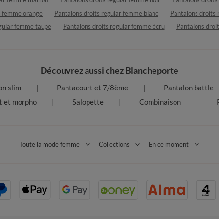
ar femme orange
Pantalons droits regular femme blanc
Pantalons droits
egular femme taupe
Pantalons droits regular femme écru
Pantalons droi
Découvrez aussi chez Blancheporte
on slim
Pantacourt et 7/8ème
Pantalon battle
t et morpho
Salopette
Combinaison
Toute la mode femme
Collections
En ce moment