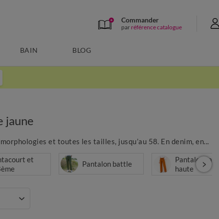
Commander
par
référence catalogue
BAIN
BLOG
e jaune
morphologies et toutes les tailles, jusqu’au 58. En denim, en...
tacourt et
Pantalon taill
Pantalon battle
8ème
haute