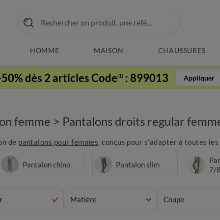
HOMME
MAISON
CHAUSSURES
-50% dès 2 articles Code
:
899013
(1)
Appliquer
lon femme
>
Pantalons droits regular femm
ion de
pantalons pour femmes
, conçus pour s’adapter à toutes les 
Pan
Pantalon chino
Pantalon slim
7/
r
Matière
Coupe