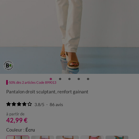
-50% dès 2 articles Code 899013
Pantalon droit sculptant, renfort gainant
3.8
/
5
-
86
avis
à partir de
42,99 €
Couleur :
Écru