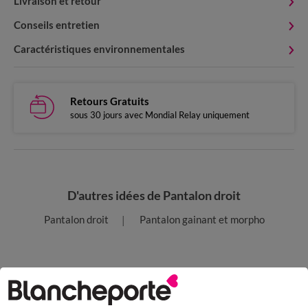
Livraison et retour
Conseils entretien
Caractéristiques environnementales
Retours Gratuits
sous 30 jours avec Mondial Relay uniquement
D'autres idées de Pantalon droit
Pantalon droit
Pantalon gainant et morpho
Paiement 100% sécurisé
Payez plus tard ou en plusieurs fois