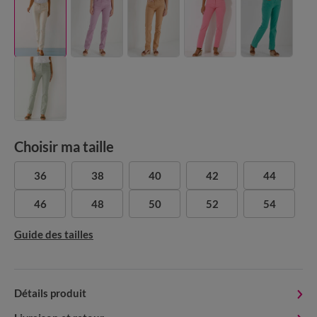
Choisir ma taille
36
38
40
42
44
46
48
50
52
54
Guide des tailles
Détails produit