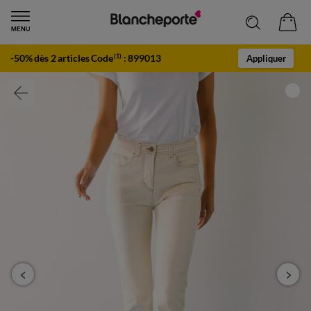
-50% dès 2 articles Code
:
899013
(1)
Appliquer