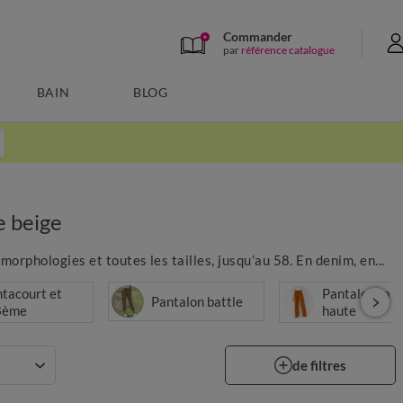
Commander
par
référence catalogue
BAIN
BLOG
e beige
morphologies et toutes les tailles, jusqu’au 58. En denim, en...
tacourt et
Pantalon taill
Pantalon battle
8ème
haute
de filtres