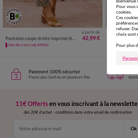
Bienvenue s
Pour vous o
cookies.
Ces cookies 
préférences
refuser. Da
à partir de
choix sont 
36
38
40
42
44
46
48
50
52
54
36
38
42,99 €
Pantalon coupe droite imprimé léopard
Pantalon droit
Pour plus d
-50% dès 2 art Code 899013
-50% dès 2 art Co
Personn
Paiement 100% sécurisé
Livr
Payez plus tard ou en plusieurs fois
domic
11€ Offerts
en vous inscrivant à la newslette
dès 20€ d’achat
-
conditions dans votre email de confirmation
Ok