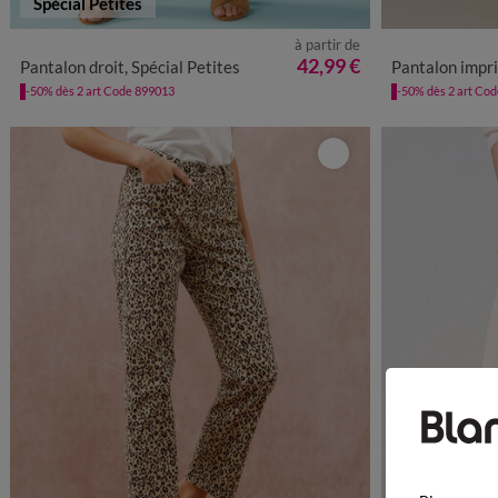
Spécial Petites
à partir de
34
36
38
40
42
44
46
48
50
34/36
38
42,99 €
Pantalon droit, Spécial Petites
Pantalon impri
-50% dès 2 art Code 899013
-50% dès 2 art Co