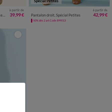
Spécial Petites
à partir de
à partir de
50
52
54
34
36
38
40
42
44
46
48
50
39,99 €
42,99 €
ni
Pantalon droit, Spécial Petites
-50% dès 2 art Code 899013