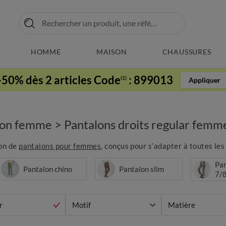
HOMME
MAISON
CHAUSSURES
-50% dès 2 articles Code
:
899013
(1)
Appliquer
lon femme
>
Pantalons droits regular femm
ion de
pantalons pour femmes
, conçus pour s’adapter à toutes les 
Pan
Pantalon chino
Pantalon slim
7/
r
Motif
Matière