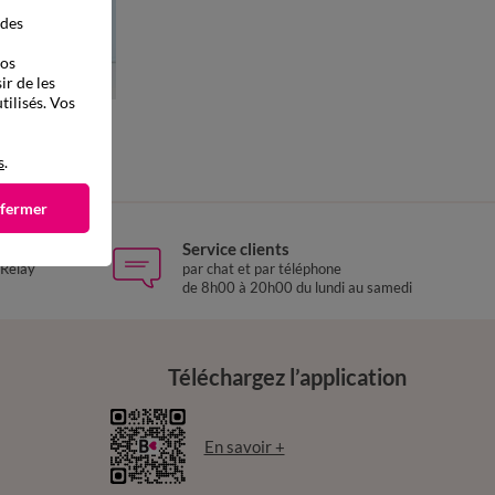
 des
vos
ir de les
tilisés. Vos
à partir de
8
50
52
29,99 €
de
s
.
 fermer
Service clients
 Relay
par chat et par téléphone
de 8h00 à 20h00 du lundi au samedi
Téléchargez l’application
En savoir +