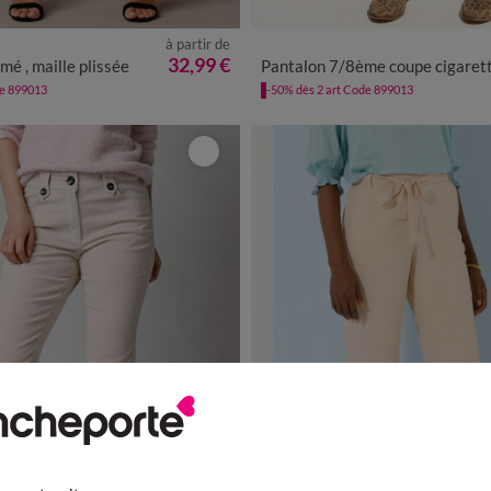
à partir de
/40
42/44
46/48
50
52
54
36
38
40
42
44
46
48
32,99 €
mé , maille plissée
Pantalon 7/8ème coupe cigarette, u
de 899013
-50% dès 2 art Code 899013