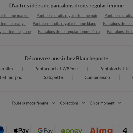
D’autres idées de pantalons droits regular femme
ular femme marron
Pantalons droits regular femme noir
Pantalons droits
ar femme orange
Pantalons droits regular femme blanc
Pantalons droits 
egular femme jaune
Pantalons droits regular femme écru
Pantalons droi
Découvrez aussi chez Blancheporte
on slim
Pantacourt et 7/8ème
Pantalon battle
t et morpho
Salopette
Combinaison
Toute la mode femme
Collections
En ce moment