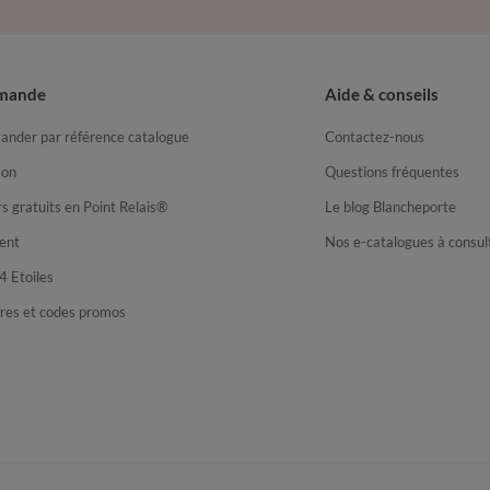
mande
Aide & conseils
nder par référence catalogue
Contactez-nous
son
Questions fréquentes
s gratuits en Point Relais®
Le blog Blancheporte
ent
Nos e-catalogues à consul
4 Etoiles
fres et codes promos