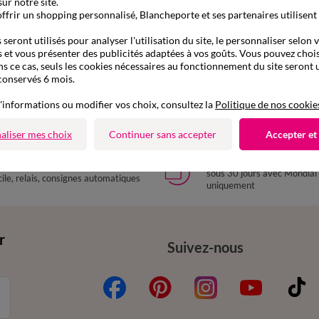
ur notre site.
ffrir un shopping personnalisé, Blancheporte et ses partenaires utilisent
seront utilisés pour analyser l'utilisation du site, le personnaliser selon 
 et vous présenter des publicités adaptées à vos goûts. Vous pouvez chois
ns ce cas, seuls les cookies nécessaires au fonctionnement du site seront u
à partir de
conservés 6 mois.
40
42
44
46
48
50
52
36
38
40
42
44
46
4
49,99 €
, velours côtelé
Pantalon droit large ceinturé, tissu flui
'informations ou modifier vos choix, consultez la
Politique de nos cookie
de 899013
-50% dès 2 art Code 899013
aliser mes choix
Continuer sans accepter
Accepter et
Retours gratuits
aison express
sous 30 jours avec Mondial
ile, relais, consignes automatiques
uniquement
r
Suivez-nous