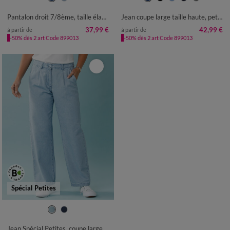
50
52
54
50
52
Pantalon droit 7/8ème, taille élastiquée, denim
Jean coupe large taille haute, petite stature
37,99 €
42,99 €
à partir de
à partir de
-50% dès 2 art Code 899013
-50% dès 2 art Code 899013
Spécial Petites
34
36
38
40
42
44
46
48
50
52
Jean Spécial Petites, coupe large