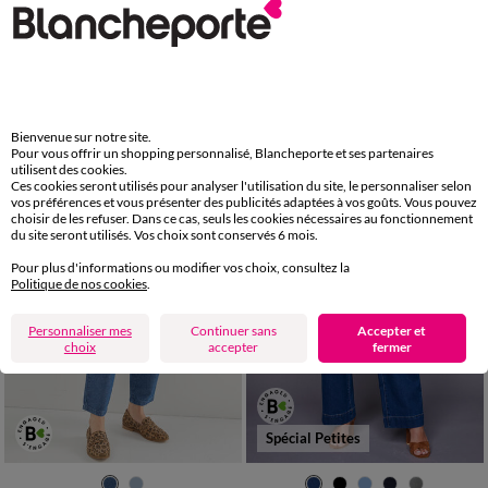
36
38
40
42
44
46
48
36
38
40
42
44
46
48
50
52
54
50
52
54
Jean droit - petite stature
Jean droit 5 poches délavé
LES MOINS CHERS
37,99 €
à partir de
-50% dès 2 art Code 899013
27,99 €
*
à partir de
Bienvenue sur notre site.
Pour vous offrir un shopping personnalisé, Blancheporte et ses partenaires
utilisent des cookies.
Ces cookies seront utilisés pour analyser l'utilisation du site, le personnaliser selon
vos préférences et vous présenter des publicités adaptées à vos goûts. Vous pouvez
choisir de les refuser. Dans ce cas, seuls les cookies nécessaires au fonctionnement
du site seront utilisés. Vos choix sont conservés 6 mois.
Pour plus d'informations ou modifier vos choix, consultez la
Politique de nos cookies
.
Personnaliser mes
Continuer sans
Accepter et
choix
accepter
fermer
Spécial Petites
36
38
40
42
44
46
48
36
38
40
42
44
46
48