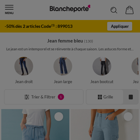
-50% dès 2 articles Code
:
899013
(1)
Appliquer
Jean femme bleu
(130)
Le jean est un intemporel et se réinvente à chaque saison. Les astuces forme et...
Jean droit
Jean large
Jean bootcut
Jea
Trier & Filtrer
Grille
1