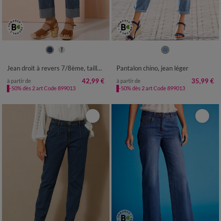
36
38
40
42
44
46
48
36
38
40
42
44
46
48
50
52
50
52
54
Jean droit à revers 7/8ème, taille haute
Pantalon chino, jean léger
42,99 €
35,99 €
à partir de
à partir de
-50% dès 2 art Code 899013
-50% dès 2 art Code 899013