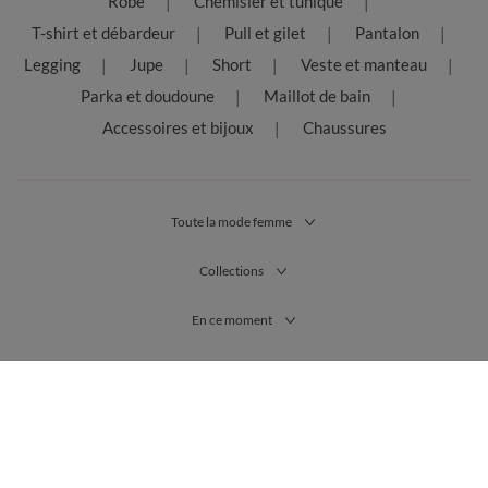
Robe
Chemisier et tunique
T-shirt et débardeur
Pull et gilet
Pantalon
Legging
Jupe
Short
Veste et manteau
Parka et doudoune
Maillot de bain
Accessoires et bijoux
Chaussures
Toute la mode femme
Collections
En ce moment