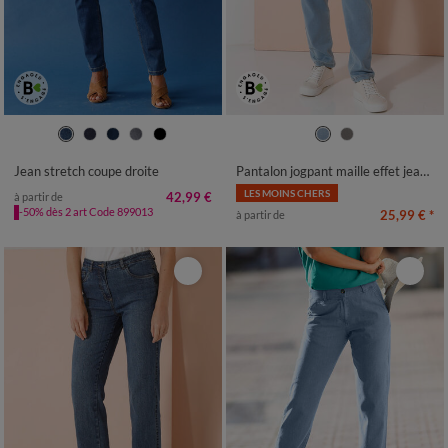
36
38
40
42
44
46
48
34/36
38/40
42/44
46/48
50
52
50
52
54
56
Jean stretch coupe droite
Pantalon jogpant maille effet jean, ceinture élastiquée
LES MOINS CHERS
42,99 €
à partir de
-50% dès 2 art Code 899013
25,99 €
*
à partir de