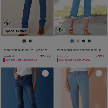
Spécial Petites
36
38
40
42
44
46
48
36
38
40
42
44
46
48
50
52
50
52
Jean droit taille haute - petite stature
Pantacourt droit retroussable, jean
39,99 €
39,99 €
à partir de
à partir de
-50% dès 2 art Code 899013
-50% dès 2 art Code 899013