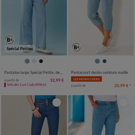
Spécial Petites
34
36
38
40
42
44
46
36
38
40
42
44
46
48
48
50
52
50
52
54
Pantalon large Spécial Petite, denim léger
Pantacourt denim ceinture maille
LES MOINS CHERS
32,99 €
à partir de
-50% dès 2 art Code 899013
25,99 €
*
à partir de