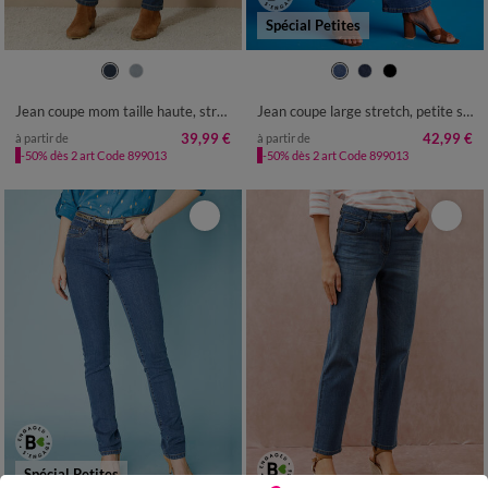
Spécial Petites
36
38
40
42
44
46
48
36
38
40
42
44
46
48
50
52
50
52
Jean coupe mom taille haute, stretch
Jean coupe large stretch, petite stature
39,99 €
42,99 €
à partir de
à partir de
-50% dès 2 art Code 899013
-50% dès 2 art Code 899013
Spécial Petites