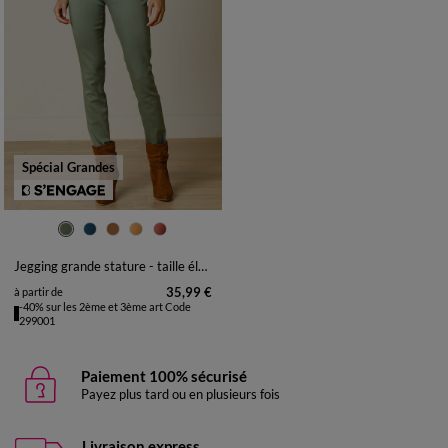
Spécial Grandes
38
40
42
44
46
48
50
52
54
56
Jegging grande stature - taille élastiquée ultra confort
35,99 €
à partir de
-40% sur les 2ème et 3ème art Code
299001
Paiement 100% sécurisé
Payez plus tard ou en plusieurs fois
Livraison express