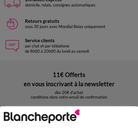
domicile, relais, consignes automatiques
Retours gratuits
sous 30 jours avec Mondial Relay uniquement
Service clients
par chat et par téléphone
de 8h00 à 20h00 du lundi au samedi
11€ Offerts
en vous inscrivant à la newsletter
dès 20€ d’achat
conditions dans votre email de confirmation
Ok