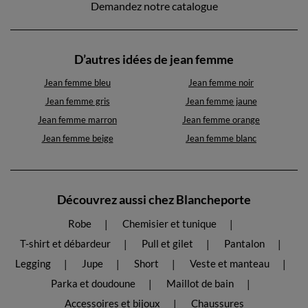
Demandez notre catalogue
D’autres idées de jean femme
Jean femme bleu
Jean femme noir
Jean femme gris
Jean femme jaune
Jean femme marron
Jean femme orange
Jean femme beige
Jean femme blanc
Découvrez aussi chez Blancheporte
Robe
Chemisier et tunique
T-shirt et débardeur
Pull et gilet
Pantalon
Legging
Jupe
Short
Veste et manteau
Parka et doudoune
Maillot de bain
Accessoires et bijoux
Chaussures