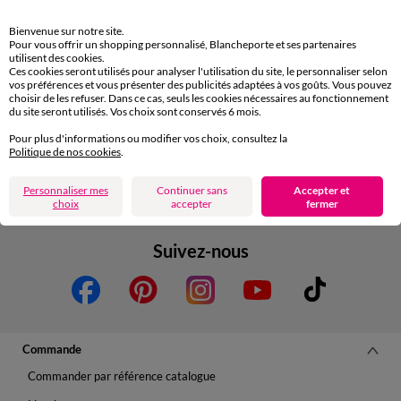
Téléchargez l’application
Bienvenue sur notre site.
Pour vous offrir un shopping personnalisé, Blancheporte et ses partenaires
utilisent des cookies.
Ces cookies seront utilisés pour analyser l'utilisation du site, le personnaliser selon
vos préférences et vous présenter des publicités adaptées à vos goûts. Vous pouvez
choisir de les refuser. Dans ce cas, seuls les cookies nécessaires au fonctionnement
du site seront utilisés. Vos choix sont conservés 6 mois.
Pour plus d'informations ou modifier vos choix, consultez la
Depuis votre iPhone
Politique de nos cookies
.
Personnaliser mes
Continuer sans
Accepter et
choix
accepter
fermer
Suivez-nous
Commande
Commander par référence catalogue