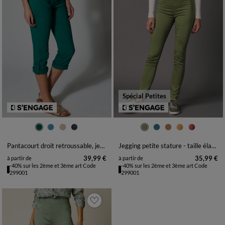
Spécial Petites
36
38
40
42
44
46
48
36
38
40
42
44
46
48
50
52
50
52
54
Pantacourt droit retroussable, jean
Jegging petite stature - taille élastiquée ultra confort
39,99 €
35,99 €
à partir de
à partir de
-40% sur les 2ème et 3ème art Code
-40% sur les 2ème et 3ème art Code
299001
299001