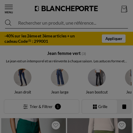
Rechercher un produit, une référence...
-40% sur les 2ème et 3ème articles + un
Appliquer
cadeau Code
:
299001
(1)
Jean femme vert
(3)
Le jean est un intemporel et se réinvente à chaque saison. Les astuces forme et...
Jean droit
Jean large
Jean bootcut
Jea
Trier & Filtrer
Grille
1