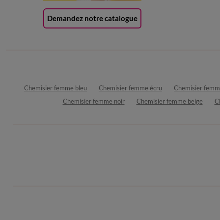
Demandez notre catalogue
Chemisier femme bleu
Chemisier femme écru
Chemisier femm
Chemisier femme noir
Chemisier femme beige
C