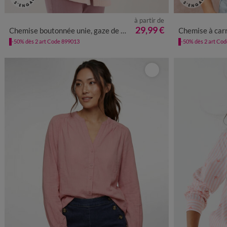
à partir de
36
38
40
42
44
46
48
50
52
54
36
38
4
29,99 €
Chemise boutonnée unie, gaze de coton
Chemise à carr
-50% dès 2 art Code 899013
-50% dès 2 art Co