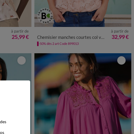
à partir de
à partir de
50
52
54
36
38
40
42
44
46
48
50
52
54
25,99 €
32,99 €
Chemisier manches courtes col volanté, broderie anglaise
-50% dès 2 art Code 899013
 des
vos