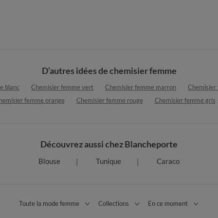
D’autres idées de chemisier femme
e blanc
Chemisier femme vert
Chemisier femme marron
Chemisier
hemisier femme orange
Chemisier femme rouge
Chemisier femme gris
Découvrez aussi chez Blancheporte
Blouse
Tunique
Caraco
Toute la mode femme
Collections
En ce moment