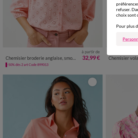
préférences
refuser. Da
choix sont 
Pour plus d
Personn
Outlet
à partir de
36
38
40
42
44
46
48
50
52
54
36
38
4
32,99 €
Chemisier broderie anglaise, smocks et col volanté
Chemisier volanté
-50% dès 2 art Code 899013