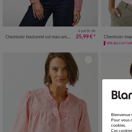
à partir de
36
38
40
42
44
46
48
50
52
54
36
38
4
25,99 €
*
Chemisier boutonné col mao uni, coton dobby
Chemisier imp
-50% dès 2 art Co
Bienvenue s
Pour vous o
cookies.
Ces cookies 