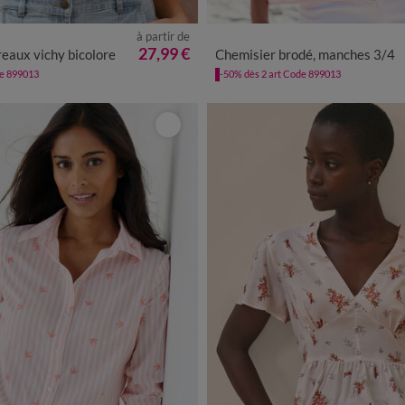
à partir de
0
42
44
46
48
50
52
54
36
38
40
42
44
46
48
27,99 €
eaux vichy bicolore
Chemisier brodé, manches 3/4
de 899013
-50% dès 2 art Code 899013