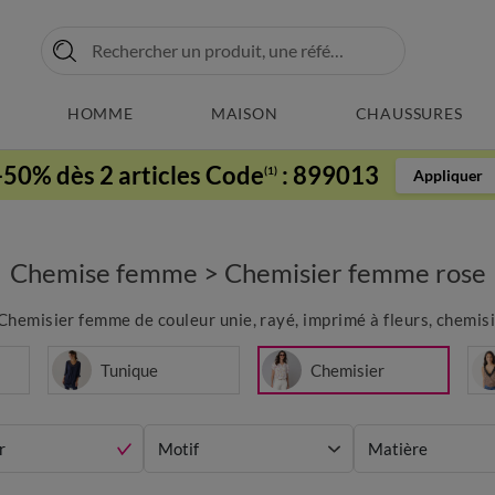
HOMME
MAISON
CHAUSSURES
-50% dès 2 articles Code
:
899013
(1)
Appliquer
Chemise femme
>
Chemisier femme rose
Chemisier femme de couleur unie, rayé, imprimé à fleurs, chemis
Tunique
Chemisier
r
Motif
Matière