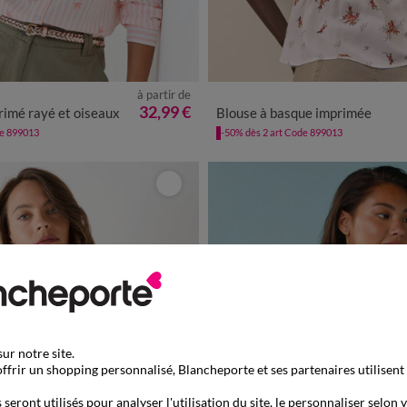
à partir de
0
42
44
46
48
50
52
54
36
38
40
42
44
46
48
32,99 €
rimé rayé et oiseaux
Blouse à basque imprimée
de 899013
-50% dès 2 art Code 899013
ur notre site.
ffrir un shopping personnalisé, Blancheporte et ses partenaires utilisent
seront utilisés pour analyser l'utilisation du site, le personnaliser selon 