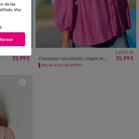
ir de les
tilisés. Vos
s
.
 fermer
à partir de
à partir de
48
50
52
36
38
40
42
44
46
48
50
52
54
25,99 €
35,99 €
Chemisier col volanté, crépon et macramé
-50% dès 2 art Code 899013