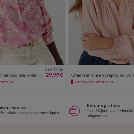
à partir de
0
42
44
46
48
50
52
54
36
38
40
42
44
46
48
29,99 €
bicolore, voile de coton
Chemisier uni en crépon, col volanté macr
de 899013
-50% dès 2 art Code 899013
Retours gratuits
aison express
sous 30 jours avec Mondial
ile, relais, consignes automatiques
uniquement