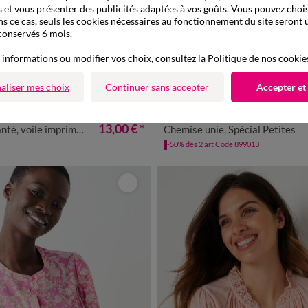
 et vous présenter des publicités adaptées à vos goûts. Vous pouvez chois
ns ce cas, seuls les cookies nécessaires au fonctionnement du site seront u
conservés 6 mois.
'informations ou modifier vos choix, consultez la
Politique de nos cookie
aliser mes choix
Continuer sans accepter
Accepter et
Spécial Petites
à partir de
0
42
44
46
48
50
52
54
34
36
38
40
42
44
46
13,00 €
*
, voile imprimé doré
Chemise unie, Spécial Petites
-50% dès 2 art Code 899013