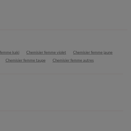
 femme kaki
Chemisier femme violet
Chemisier femme jaune
Chemisier femme taupe
Chemisier femme autres