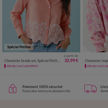
Spécial Petites
à partir de
34
36
38
40
42
44
46
48
50
52
36
38
4
32,99 €
Chemisier brodé uni, Spécial Petites
Chemisier imprimé 
-50% dès 2 art Code 899013
-50% dès 2 art Co
Paiement 100% sécurisé
Livr
Payez plus tard ou en plusieurs fois
domic