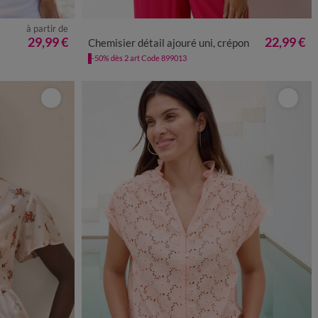
à partir de
50
52
54
36
38
40
42
44
46
48
50
52
54
29,99 €
22,99 €
Chemisier détail ajouré uni, crépon
-50% dès 2 art Code 899013