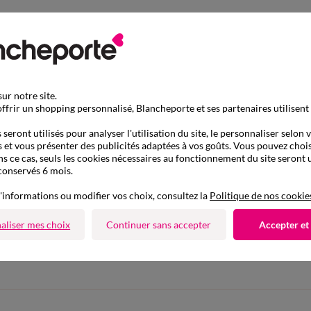
ur notre site.
ffrir un shopping personnalisé, Blancheporte et ses partenaires utilisent
seront utilisés pour analyser l'utilisation du site, le personnaliser selon 
 et vous présenter des publicités adaptées à vos goûts. Vous pouvez chois
ns ce cas, seuls les cookies nécessaires au fonctionnement du site seront u
conservés 6 mois.
'informations ou modifier vos choix, consultez la
Politique de nos cookie
D'autres idées de Chemisier
aliser mes choix
Continuer sans accepter
Accepter et
Chemisier