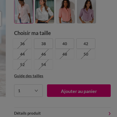
Choisir ma taille
36
38
40
42
44
46
48
50
52
54
Guide des tailles
1
Ajouter au panier
Détails produit