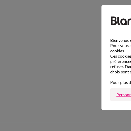
Bienvenue s
Pour vous o
cookies.
Ces cookies 
préférences
refuser. Da
choix sont 
Pour plus d
Personn