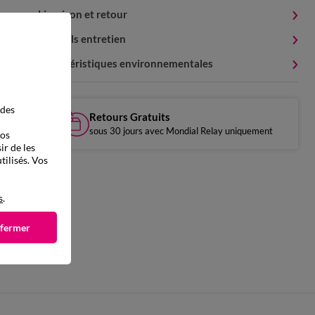
Livraison et retour
Conseils entretien
Caractéristiques environnementales
 des
Retours Gratuits
sous 30 jours avec Mondial Relay uniquement
vos
ir de les
tilisés. Vos
s
.
 fermer