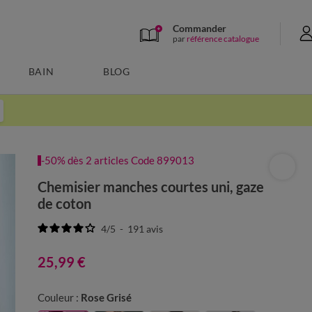
Commander
par
référence catalogue
BAIN
BLOG
-50% dès 2 articles Code 899013
Chemisier manches courtes uni, gaze
de coton
4
/
5
-
191
avis
25,99 €
Couleur :
Rose Grisé