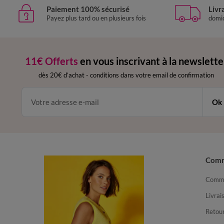
Paiement 100% sécurisé
Livr
Payez plus tard ou en plusieurs fois
domic
11€ Offerts
en vous inscrivant à la newslette
dès 20€ d’achat
-
conditions dans votre email de confirmation
Ok
Com
Comma
Livrai
Retour