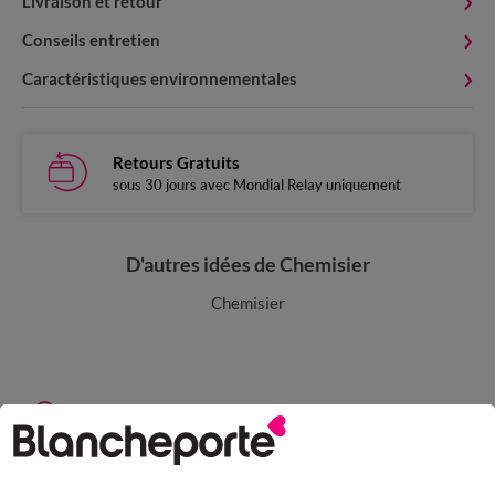
Livraison et retour
Conseils entretien
Caractéristiques environnementales
Retours Gratuits
sous 30 jours avec Mondial Relay uniquement
D'autres idées de Chemisier
Chemisier
Paiement 100% sécurisé
Payez plus tard ou en plusieurs fois
Livraison express