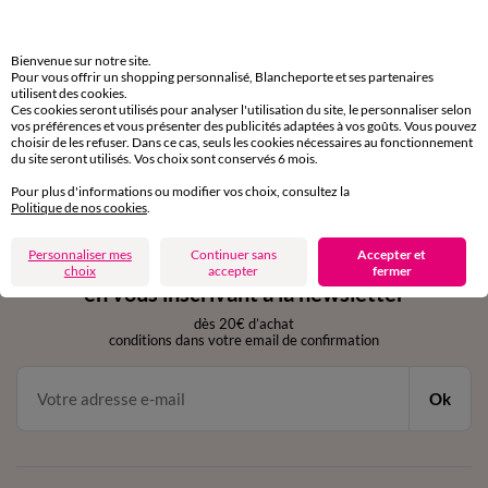
domicile, relais, consignes automatiques
Bienvenue sur notre site.
Retours gratuits
Pour vous offrir un shopping personnalisé, Blancheporte et ses partenaires
sous 30 jours avec Mondial Relay uniquement
utilisent des cookies.
Ces cookies seront utilisés pour analyser l'utilisation du site, le personnaliser selon
vos préférences et vous présenter des publicités adaptées à vos goûts. Vous pouvez
Service clients
choisir de les refuser. Dans ce cas, seuls les cookies nécessaires au fonctionnement
du site seront utilisés. Vos choix sont conservés 6 mois.
par chat et par téléphone
de 8h00 à 20h00 du lundi au samedi
Pour plus d'informations ou modifier vos choix, consultez la
Politique de nos cookies
.
Personnaliser mes
Continuer sans
Accepter et
11€ Offerts
choix
accepter
fermer
en vous inscrivant à la newsletter
dès 20€ d’achat
conditions dans votre email de confirmation
Ok