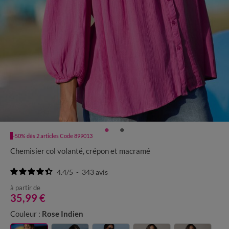
-50% dès 2 articles Code 899013
Chemisier col volanté, crépon et macramé
4.4
/
5
-
343
avis
à partir de
35,99 €
Couleur :
Rose Indien