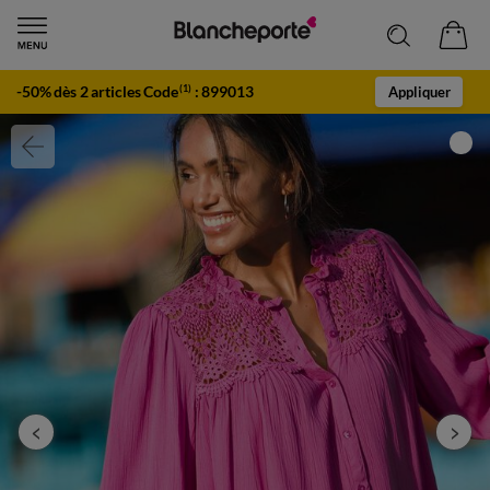
-50% dès 2 articles Code
:
899013
(1)
Appliquer