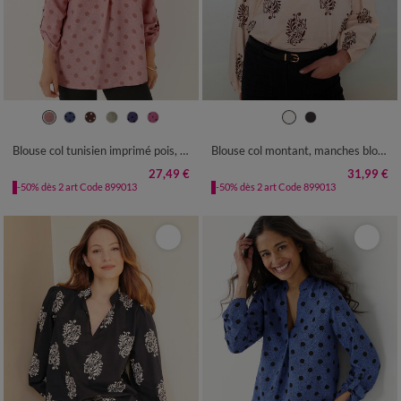
36
38
40
42
44
46
48
36
38
40
42
44
46
48
50
52
54
56
58
50
52
54
56
58
Blouse col tunisien imprimé pois, crêpe
Blouse col montant, manches blousantes, imprimé ethnique
27,49 €
31,99 €
-50% dès 2 art Code 899013
-50% dès 2 art Code 899013