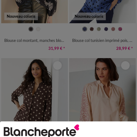
Nouveau coloris
Nouveau coloris
36
38
40
42
44
46
48
36
38
40
42
44
46
48
50
52
54
56
58
50
52
54
56
58
Blouse col montant, manches blousantes, imprimé ethnique
Blouse col tunisien imprimé pois, crêpe
31,99 €
*
28,99 €
*