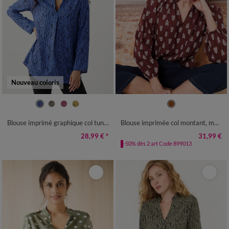
Nouveau coloris
36
38
40
42
44
46
48
36
38
40
42
44
46
48
50
52
54
56
58
50
52
54
56
58
Blouse imprimé graphique col tunisien, crêpe
Blouse imprimée col montant, manches blousantes
28,99 €
*
31,99 €
-50% dès 2 art Code 899013