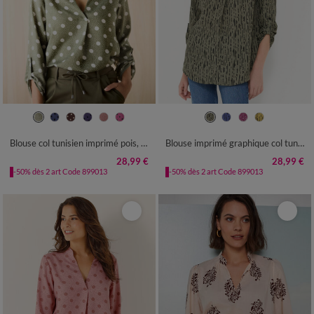
36
38
40
42
44
46
48
36
38
40
42
44
46
48
50
52
54
56
58
50
52
54
56
58
Blouse col tunisien imprimé pois, crêpe
Blouse imprimé graphique col tunisien, crêpe
28,99 €
28,99 €
-50% dès 2 art Code 899013
-50% dès 2 art Code 899013