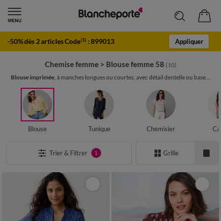
-50% dès 2 articles Code
:
899013
(1)
Appliquer
Chemise femme
>
Blouse femme 58
(10)
Blouse imprimée
, à manches longues ou courtes, avec détail dentelle ou base...
Blouse
Tunique
Chemisier
Ca
Trier & Filtrer
Grille
1