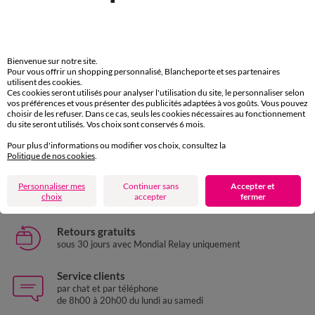
Nouveau coloris
36
38
40
42
44
46
48
36
38
40
42
44
46
48
50
52
54
56
58
50
52
54
56
58
Blouse col tunisien imprimé pois, crêpe
Blouse col montant, manches blousantes imprimées
Bienvenue sur notre site.
Pour vous offrir un shopping personnalisé, Blancheporte et ses partenaires
28,99 €
*
27,49 €
utilisent des cookies.
-50% dès 2 art Code 899013
Ces cookies seront utilisés pour analyser l'utilisation du site, le personnaliser selon
vos préférences et vous présenter des publicités adaptées à vos goûts. Vous pouvez
choisir de les refuser. Dans ce cas, seuls les cookies nécessaires au fonctionnement
du site seront utilisés. Vos choix sont conservés 6 mois.
Paiement 100% sécurisé
Pour plus d'informations ou modifier vos choix, consultez la
Payez plus tard ou en plusieurs fois
Politique de nos cookies
.
Livraison express
Personnaliser mes
Continuer sans
Accepter et
domicile, relais, consignes automatiques
choix
accepter
fermer
Retours gratuits
sous 30 jours avec Mondial Relay uniquement
Service clients
par chat et par téléphone
de 8h00 à 20h00 du lundi au samedi