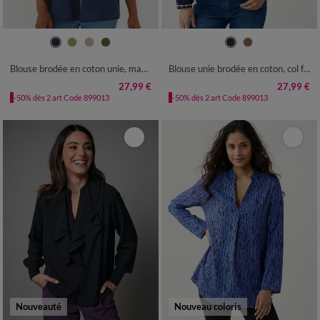
36
38
40
42
44
46
48
36
38
40
42
44
46
48
50
52
54
50
52
54
Blouse brodée en coton unie, manches 3/4
Blouse unie brodée en coton, col fendu
27,99 €
27,99 €
-50% dès 2 art Code 899013
-50% dès 2 art Code 899013
Nouveauté
Nouveau coloris