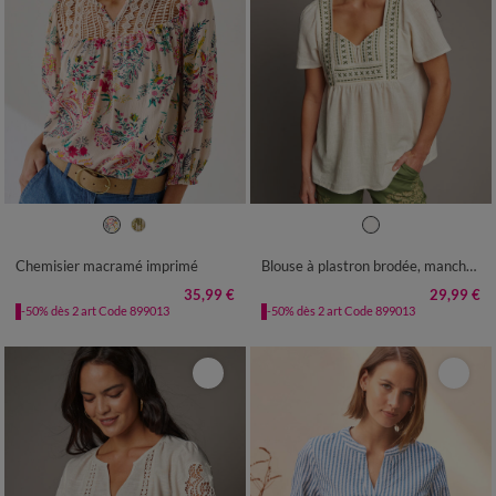
36
38
40
42
44
46
48
36
38
40
42
44
46
48
50
52
54
50
52
54
Chemisier macramé imprimé
Blouse à plastron brodée, manches papillon
35,99 €
29,99 €
-50% dès 2 art Code 899013
-50% dès 2 art Code 899013