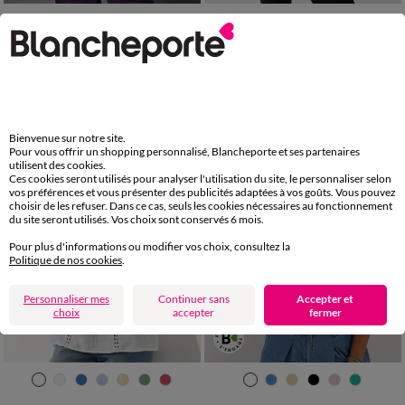
36
38
40
42
44
46
48
36
38
40
42
44
46
48
50
52
54
50
52
54
56
58
Chemisier volanté
Blouse imprimé graphique col tunisien, crêpe
29,99 €
*
23,99 €
*
Bienvenue sur notre site.
Pour vous offrir un shopping personnalisé, Blancheporte et ses partenaires
utilisent des cookies.
Ces cookies seront utilisés pour analyser l'utilisation du site, le personnaliser selon
vos préférences et vous présenter des publicités adaptées à vos goûts. Vous pouvez
choisir de les refuser. Dans ce cas, seuls les cookies nécessaires au fonctionnement
du site seront utilisés. Vos choix sont conservés 6 mois.
Pour plus d'informations ou modifier vos choix, consultez la
Politique de nos cookies
.
Personnaliser mes
Continuer sans
Accepter et
choix
accepter
fermer
36
38
40
42
44
46
48
36
38
40
42
44
46
48
50
52
54
50
52
54