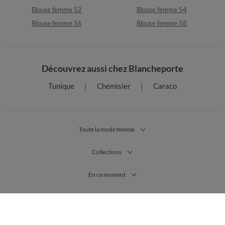
Blouse femme 52
Blouse femme 54
Blouse femme 56
Blouse femme 58
Découvrez aussi chez Blancheporte
Tunique
Chemisier
Caraco
Toute la mode femme
Collections
En ce moment