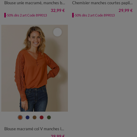
Blouse unie macramé, manches brodées
Chemisier manches courtes papillon, crépon
32,99 €
29,99 €
-50% dès 2 art Code 899013
-50% dès 2 art Code 899013
36
38
40
42
44
46
48
50
52
54
Blouse macramé col V manches longues, crêpe fluide
39,99 €