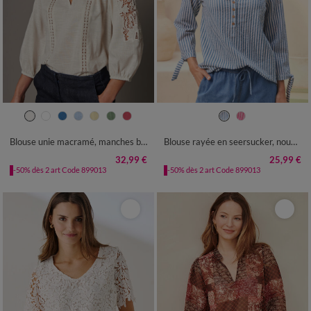
36
38
40
42
44
46
48
36
38
40
42
44
46
48
50
52
54
50
52
54
Blouse unie macramé, manches brodées
Blouse rayée en seersucker, nouettes aux manches
32,99 €
25,99 €
-50% dès 2 art Code 899013
-50% dès 2 art Code 899013