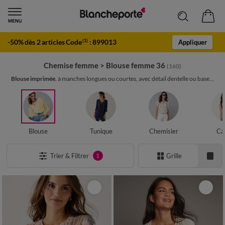
-50% dès 2 articles Code
:
899013
(1)
Appliquer
Chemise femme
>
Blouse femme 36
(160)
Blouse imprimée
, à manches longues ou courtes, avec détail dentelle ou base...
Blouse
Tunique
Chemisier
Ca
Trier & Filtrer
Grille
1