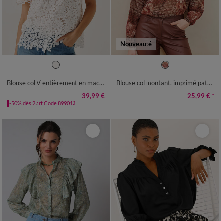
Nouveauté
36
38
40
42
44
46
48
36
38
40
42
44
46
48
50
52
54
50
52
54
Blouse col V entièrement en macramé
Blouse col montant, imprimé patchwork
39,99 €
25,99 €
*
-50% dès 2 art Code 899013