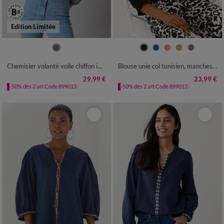
Edition Limitée
36
38
40
42
44
46
48
36
38
40
42
44
46
48
50
52
50
52
54
Chemisier volanté voile chiffon imprimé
Blouse unie col tunisien, manches coudes smockées
29,99 €
23,99 €
-50% dès 2 art Code 899013
-50% dès 2 art Code 899013