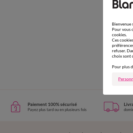
Bienvenue s
Pour vous o
cookies.
Ces cookies 
préférences
refuser. Da
choix sont 
Pour plus d
Personn
Paiement 100% sécurisé
Livr
Payez plus tard ou en plusieurs fois
domic