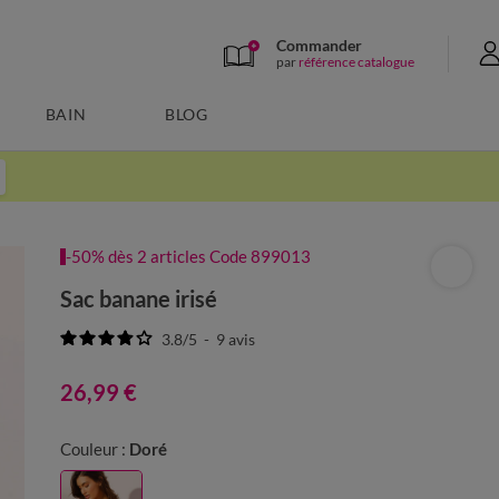
Commander
par
référence catalogue
BAIN
BLOG
-50% dès 2 articles Code 899013
Sac banane irisé
3.8
/
5
-
9
avis
26,99 €
Couleur :
Doré