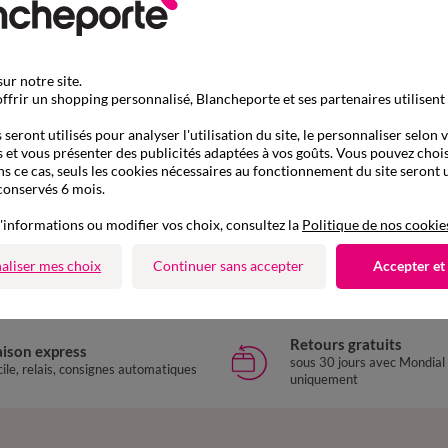
ur notre site.
ffrir un shopping personnalisé, Blancheporte et ses partenaires utilisent
seront utilisés pour analyser l'utilisation du site, le personnaliser selon 
 et vous présenter des publicités adaptées à vos goûts. Vous pouvez chois
ns ce cas, seuls les cookies nécessaires au fonctionnement du site seront u
conservés 6 mois.
D'autres idées de Sac
'informations ou modifier vos choix, consultez la
Politique de nos cookie
Sac
aliser mes choix
Continuer sans accepter
Accepter et
Retours gratuits
aison express
sous 30 jours avec Mondial
ile, relais, consignes automatiques
uniquement