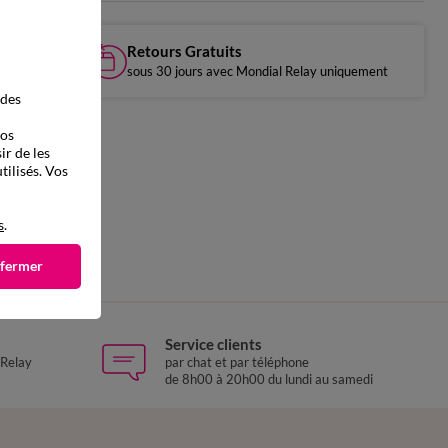
Retours Gratuits
sous 30 jours avec Mondial Relay uniquement
 des
vos
ir de les
tilisés. Vos
s
.
 fermer
Service clients
 Relay
par chat et par téléphone
de 8h00 à 20h00 du lundi au samedi