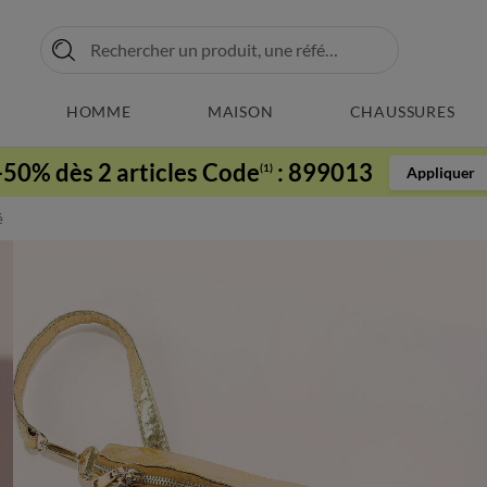
HOMME
MAISON
CHAUSSURES
-50% dès 2 articles Code
:
899013
(1)
Appliquer
é