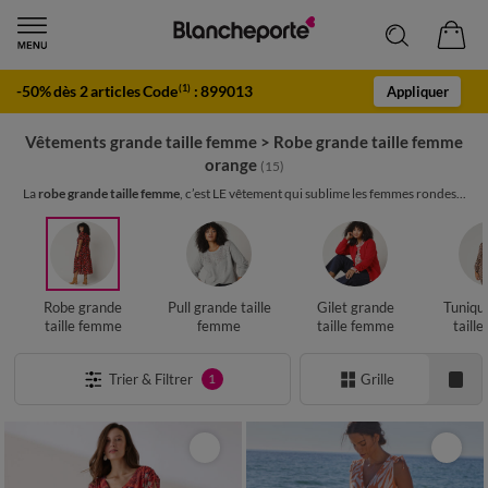
-50% dès 2 articles Code
:
899013
(1)
Appliquer
Vêtements grande taille femme
>
Robe grande taille femme
orange
(15)
La
robe grande taille femme
, c’est LE vêtement qui sublime les femmes rondes...
Robe grande
Pull grande taille
Gilet grande
Tuniqu
taille femme
femme
taille femme
taill
Trier & Filtrer
Grille
1