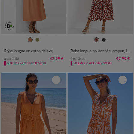
36
38
40
42
44
46
48
36
38
40
42
44
46
48
50
52
54
50
52
54
Robe longue en coton délavé
Robe longue boutonnée, crépon, imprimé graphique
42,99 €
47,99 €
à partir de
à partir de
-50% dès 2 art Code 899013
-50% dès 2 art Code 899013