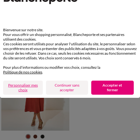
34/36
38/40
42/44
46/48
36
38
40
42
44
46
48
50
52
54
50
52
54
Robe plastron macramé
Robe longue macramé, imprimé tropical
35,99 €
48,49 €
à partir de
Bienvenue sur notre site.
-50% dès 2 art Code 899013
-50% dès 2 art Code 899013
Pour vous offrir un shopping personnalisé, Blancheporte et ses partenaires
utilisent des cookies.
Ces cookies seront utilisés pour analyser l'utilisation du site, le personnaliser selon
vos préférences et vous présenter des publicités adaptées à vos goûts. Vous pouvez
choisir de les refuser. Dans ce cas, seuls les cookies nécessaires au fonctionnement
du site seront utilisés. Vos choix sont conservés 6 mois.
Pour plus d'informations ou modifier vos choix, consultez la
Politique de nos cookies
.
Personnaliser mes
Continuer sans
Accepter et
choix
accepter
fermer
34/36
38/40
42/44
46/48