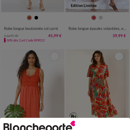
Edition Limitée
36
38
40
42
44
46
48
36
38
40
42
44
46
48
50
52
54
50
52
54
Robe longue boutonnée col carré
Robe longue épaules volantées, en gaze de coton
45,99 €
39,99 €
à partir de
-50% dès 2 art Code 899013
Edition Limitée