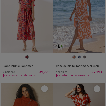
36
38
40
42
44
46
48
36
38
40
42
44
46
48
50
52
54
50
52
54
Robe longue imprimée
Robe de plage imprimée, crépon
39,99 €
37,99 €
à partir de
à partir de
-50% dès 2 art Code 899013
-50% dès 2 art Code 899013