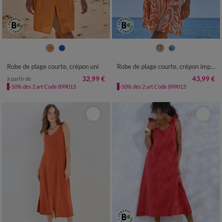
36
38
40
42
44
46
48
36
38
40
42
44
46
48
50
52
54
50
52
54
Robe de plage courte, crépon uni
Robe de plage courte, crépon imprimé
32,99 €
43,99 €
à partir de
-50% dès 2 art Code 899013
-50% dès 2 art Code 899013