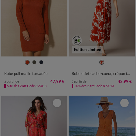
Edition Limitée
34/36
38/40
42/44
46/48
36
38
40
42
44
46
48
50
52
54
50
52
54
56
Robe pull maille torsadée
Robe effet cache-coeur, crépon imprimé XXL
47,99 €
42,99 €
à partir de
à partir de
-50% dès 2 art Code 899013
-50% dès 2 art Code 899013