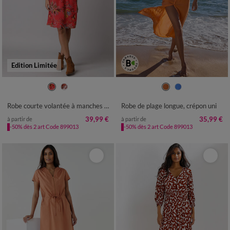
Edition Limitée
36
38
40
42
44
46
48
36
38
40
42
44
46
48
50
52
54
50
52
54
Robe courte volantée à manches 3/4 ballon, voile imprimé fleuri
Robe de plage longue, crépon uni
39,99 €
35,99 €
à partir de
à partir de
-50% dès 2 art Code 899013
-50% dès 2 art Code 899013