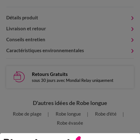
Détails produit
Livraison et retour
Conseils entretien
Caractéristiques environnementales
Retours Gratuits
sous 30 jours avec Mondial Relay uniquement
D'autres idées de Robe longue
Robe de plage
Robe longue
Robe d'été
Robe évasée