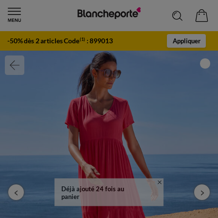
-50% dès 2 articles Code
:
899013
(1)
Appliquer
Déjà ajouté 24 fois au
panier