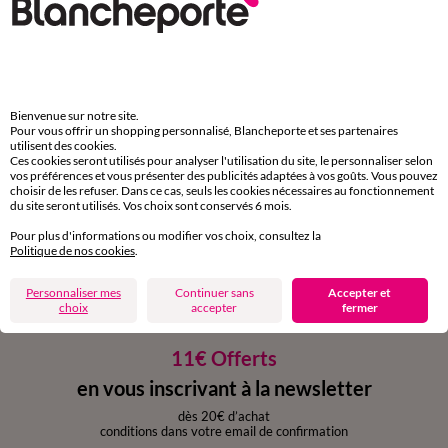
Paiement 100% sécurisé
Payez plus tard ou en plusieurs fois
Livraison express
Bienvenue sur notre site.
Pour vous offrir un shopping personnalisé, Blancheporte et ses partenaires
domicile, relais, consignes automatiques
utilisent des cookies.
Ces cookies seront utilisés pour analyser l'utilisation du site, le personnaliser selon
vos préférences et vous présenter des publicités adaptées à vos goûts. Vous pouvez
Retours gratuits
choisir de les refuser. Dans ce cas, seuls les cookies nécessaires au fonctionnement
sous 30 jours avec Mondial Relay uniquement
du site seront utilisés. Vos choix sont conservés 6 mois.
Pour plus d'informations ou modifier vos choix, consultez la
Service clients
Politique de nos cookies
.
par chat et par téléphone
de 8h00 à 20h00 du lundi au samedi
Personnaliser mes
Continuer sans
Accepter et
choix
accepter
fermer
11€ Offerts
en vous inscrivant à la newsletter
dès 20€ d’achat
conditions dans votre email de confirmation