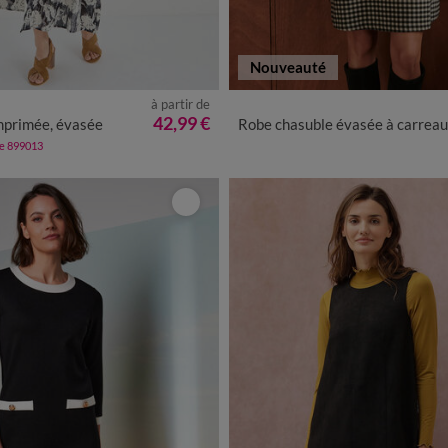
Nouveauté
à partir de
0
42
44
46
48
50
52
54
36
38
40
42
44
46
48
42,99 €
mprimée, évasée
Robe chasuble évasée à carreaux, fils tissés teints
de 899013