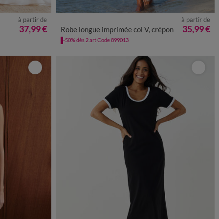
à partir de
à partir de
50
52
54
36
38
40
42
44
46
48
50
52
54
37,99 €
35,99 €
Robe longue imprimée col V, crépon
-50% dès 2 art Code 899013