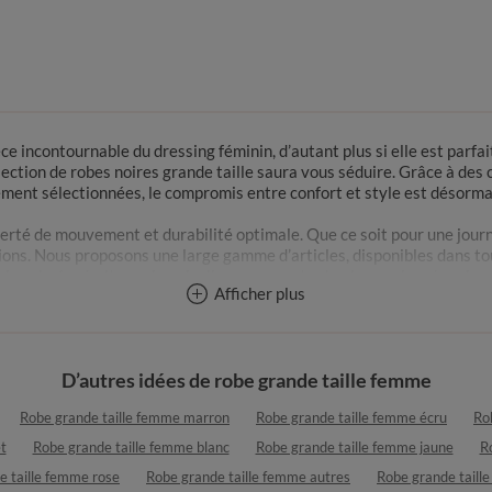
ièce incontournable du dressing féminin, d’autant plus si elle est par
llection de robes noires grande taille saura vous séduire. Grâce à d
ment sélectionnées, le compromis entre confort et style est désormai
berté de mouvement et durabilité optimale. Que ce soit pour une jour
ions. Nous proposons une large gamme d’articles, disponibles dans tous
 imprimée, droite ou évasée, il y en a pour toutes les envies, des plus
Afficher plus
Quelle robe noire grande taille choisir selon l’occasion ?
tion inégalé, car vous pouvez absolument l’adapter à toutes vos occas
D’autres idées de robe grande taille femme
à thème.
Robe grande taille femme marron
Robe grande taille femme écru
Ro
re grande taille à imprimé floral, la pièce idéale pour un style auth
ce du noir et la douceur des couleurs claires. Notre robe-chemise longu
t
Robe grande taille femme blanc
Robe grande taille femme jaune
R
la à des bottes en daim, un chapeau et un sac en bandoulière à frange
e taille femme rose
Robe grande taille femme autres
Robe grande taill