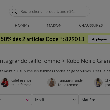
HOMME
MAISON
CHAUSSURES
-50% dès 2 articles Code
:
899013
(1)
Appliquer
ts grande taille femme
>
Robe Noire Grand
vêtement qui sublime les femmes rondes et généreuses. C’est la par
Gilet grande
Tunique grande
Ch
taille femme
taille femme
gra
Fe
r
Motif
Matière