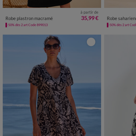
à partir de
34/36
38/40
42/44
46/48
50
52
54
36
38
4
35,99 €
Robe plastron macramé
Robe saharienne im
-50% dès 2 art Code 899013
-50% dès 2 art Co