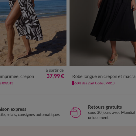
à partir de
0
42
44
46
48
50
52
54
36
38
40
42
44
46
48
37,99 €
 imprimée, crépon
Robe longue en crépon et macr
de 899013
-50% dès 2 art Code 899013
Retours gratuits
aison express
sous 30 jours avec Mondial
ile, relais, consignes automatiques
uniquement