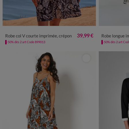
36
38
40
42
44
46
48
50
52
54
36
38
4
39,99 €
Robe col V courte imprimée, crépon
Robe longue i
-50% dès 2 art Code 899013
-50% dès 2 art Co