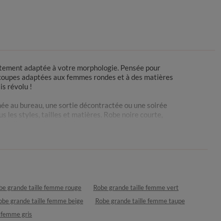
faitement adaptée à votre morphologie. Pensée pour
es coupes adaptées aux femmes rondes et à des matières
s révolu !
née au bureau, une sortie décontractée ou une soirée
 les styles, tailles et matières. Robe noire courte,
 subtiles aux plus audacieuses.
ions, qu’elles soient formelles, chic, décontractées ou
be grande taille femme rouge
Robe grande taille femme vert
entique. Les motifs floraux apportent une touche de
e en voile jacquard imprimé floral est idéale pour une
obe grande taille femme beige
Robe grande taille femme taupe
s, et le tour est joué !
e femme gris