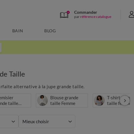
Commander
par
référence catalogue
BAIN
BLOG
e Taille
faite alternative à la jupe grande taille.
emisier
Blouse grande
T-shirt grand
nde taille
taille Femme
taille femme
mme
Mieux choisir