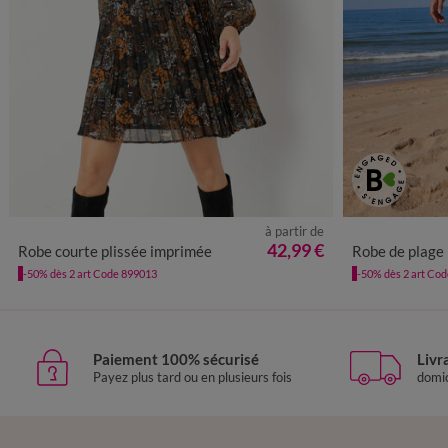
à partir de
36
38
40
42
44
46
48
50
52
54
36
38
4
42,99 €
Robe courte plissée imprimée
Robe de plage
-50% dès 2 art Code 899013
-50% dès 2 art Co
Paiement 100% sécurisé
Livr
Payez plus tard ou en plusieurs fois
domic