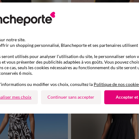
ur notre site.
Nouveauté
ffrir un shopping personnalisé, Blancheporte et ses partenaires utilisent
à partir de
0
42
44
46
48
50
52
54
36
38
40
42
44
46
48
seront utilisés pour analyser l'utilisation du site, le personnaliser selon 
45,99 €
 maille milano
Robe chasuble évasée, sans manches, suédine douc
 et vous présenter des publicités adaptées à vos goûts. Vous pouvez chois
de 899013
ns ce cas, seuls les cookies nécessaires au fonctionnement du site seront u
conservés 6 mois.
'informations ou modifier vos choix, consultez la
Politique de nos cookie
aliser mes choix
Continuer sans accepter
Accepter et