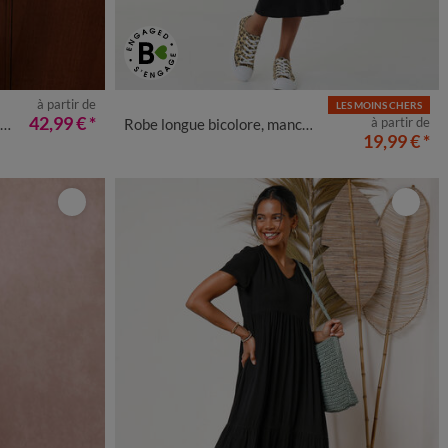
à partir de
LES MOINS CHERS
50
52
54
34/36
38/40
42/44
46/48
50
52
54
42,99 €
*
à partir de
Robe longue bicolore, manches courtes
19,99 €
*