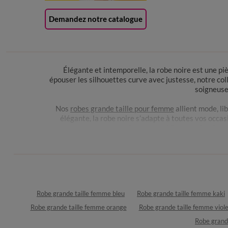
Demandez notre catalogue
Élégante et intemporelle, la robe noire est une p
épouser les silhouettes curve avec justesse, notre co
soigneuse
Nos
robes grande taille pour femme
allient mode, li
élégante, la robe noire s’adapte à toutes vos occas
longueur midi ou maxi, unie ou
La robe noire grande taille a un pouvoir de transforma
Robe grande taille femme bleu
Robe grande taille femme kaki
Envie d’un look bohème ? Craquez pour une robe noi
fraîcheur, créant un contraste parfait entre l’élégan
Robe grande taille femme orange
Robe grande taille femme viole
tenue bohème. Associez-
Robe grand