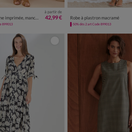
à partir de
0
42
44
46
48
50
52
54
34/36
38/40
42/44
46/48
42,99 €
primée, manches courtes
Robe à plastron macramé
de 899013
-50% dès 2 art Code 899013