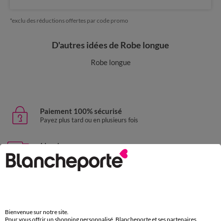
*exclu des réductions offertes par code promo
D'autres idées de Robe longue
Robe longue
Paiement 100% sécurisé
Payez plus tard ou en plusieurs fois
Livraison express
domicile, relais, consignes automatiques
Retours gratuits
sous 30 jours avec Mondial Relay uniquement
Service clients
Bienvenue sur notre site.
Pour vous offrir un shopping personnalisé, Blancheporte et ses partenaires
par chat et par téléphone