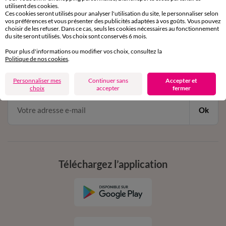
utilisent des cookies.
de 8h00 à 20h00 du lundi au samedi
Ces cookies seront utilisés pour analyser l'utilisation du site, le personnaliser selon
vos préférences et vous présenter des publicités adaptées à vos goûts. Vous pouvez
choisir de les refuser. Dans ce cas, seuls les cookies nécessaires au fonctionnement
du site seront utilisés. Vos choix sont conservés 6 mois.
11€ Offerts
Pour plus d'informations ou modifier vos choix, consultez la
Politique de nos cookies
.
en vous inscrivant à la newsletter
dès 20€ d’achat
Personnaliser mes
Continuer sans
Accepter et
conditions dans votre email de confirmation
choix
accepter
fermer
Ok
Téléchargez l’application