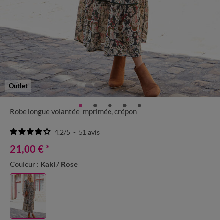
Outlet
Robe longue volantée imprimée, crépon
4.2
/
5
-
51
avis
21,00 €
*
Couleur :
Kaki / Rose