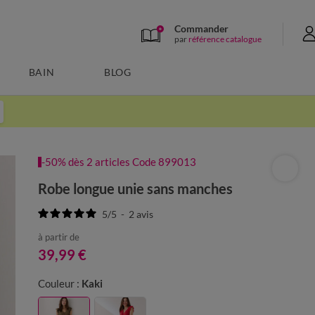
Commander
par
référence catalogue
BAIN
BLOG
-50% dès 2 articles Code 899013
Robe longue unie sans manches
5
/
5
-
2
avis
à partir de
39,99 €
Couleur :
Kaki