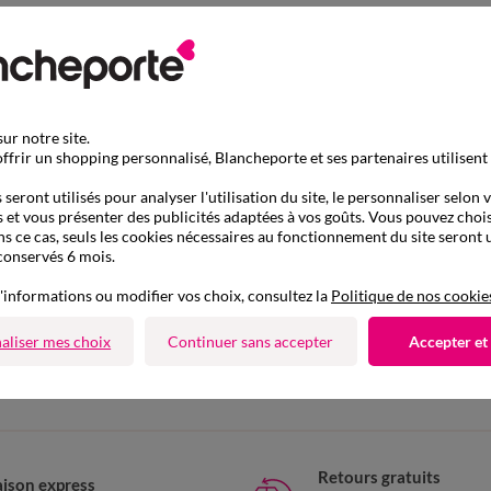
ur notre site.
ffrir un shopping personnalisé, Blancheporte et ses partenaires utilisent
seront utilisés pour analyser l'utilisation du site, le personnaliser selon 
 et vous présenter des publicités adaptées à vos goûts. Vous pouvez chois
ns ce cas, seuls les cookies nécessaires au fonctionnement du site seront u
conservés 6 mois.
'informations ou modifier vos choix, consultez la
Politique de nos cookie
D'autres idées de Robe longue
aliser mes choix
Continuer sans accepter
Accepter et
Robe longue
Robe d'été
Robe évasée
Retours gratuits
aison express