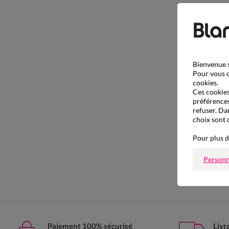
Bienvenue s
Pour vous o
cookies.
Ces cookies 
préférences
refuser. Da
choix sont 
Pour plus d
Personn
Paiement 100% sécurisé
Livr