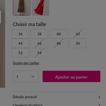
Choisir ma taille
36
38
40
42
44
46
48
50
52
54
Guide des tailles
1
Ajouter au panier
Détails produit
Livraison et retour