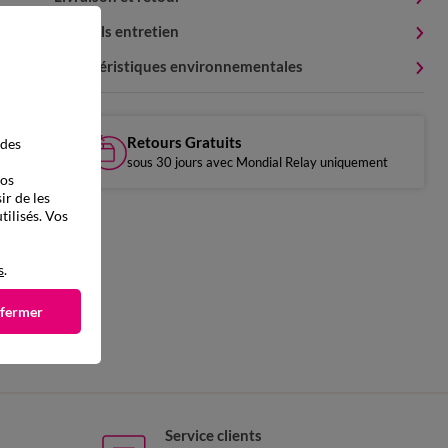
Conseils entretien
Caractéristiques environnementales
Retours Gratuits
 des
sous 30 jours avec Mondial Relay uniquement
vos
ir de les
tilisés. Vos
s
.
 fermer
Service clients