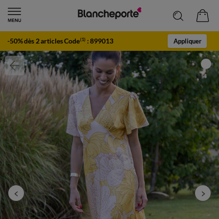
-50% dès 2 articles Code
:
899013
(1)
Appliquer