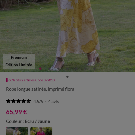
Premium
Edition Limitée
-50% dès 2 articles Code 899013
Robe longue satinée, imprimé floral
4.5
/
5
-
4
avis
65,99 €
Couleur :
Écru / Jaune