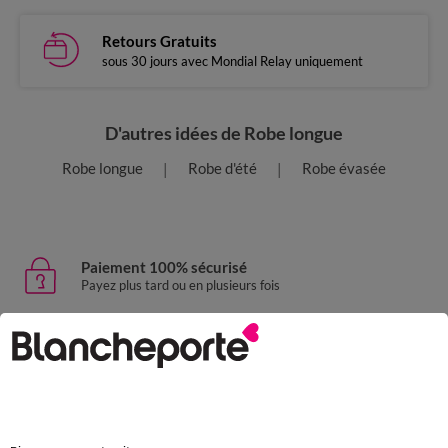
Retours Gratuits
sous 30 jours avec Mondial Relay uniquement
D'autres idées de Robe longue
Robe longue
Robe d'été
Robe évasée
Paiement 100% sécurisé
Payez plus tard ou en plusieurs fois
Livraison express
domicile, relais, consignes automatiques
Retours gratuits
sous 30 jours avec Mondial Relay uniquement