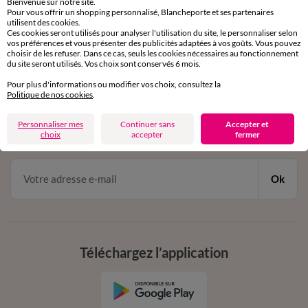
Bienvenue sur notre site.
Pour vous offrir un shopping personnalisé, Blancheporte et ses partenaires
Service clients
utilisent des cookies.
par chat et par téléphone
Ces cookies seront utilisés pour analyser l'utilisation du site, le personnaliser selon
de 8h00 à 20h00 du lundi au samedi
vos préférences et vous présenter des publicités adaptées à vos goûts. Vous pouvez
choisir de les refuser. Dans ce cas, seuls les cookies nécessaires au fonctionnement
du site seront utilisés. Vos choix sont conservés 6 mois.
Pour plus d'informations ou modifier vos choix, consultez la
11€ Offerts
Politique de nos cookies
.
en vous inscrivant à la newsletter
Personnaliser mes
Continuer sans
Accepter et
dès 20€ d’achat
choix
accepter
fermer
conditions dans votre email de confirmation
Ok
Téléchargez l’application