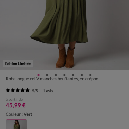
Edition Limitée
Robe longue col V manches bouffantes, en crépon
5
/
5
-
1
avis
à partir de
45,99 €
Couleur :
Vert