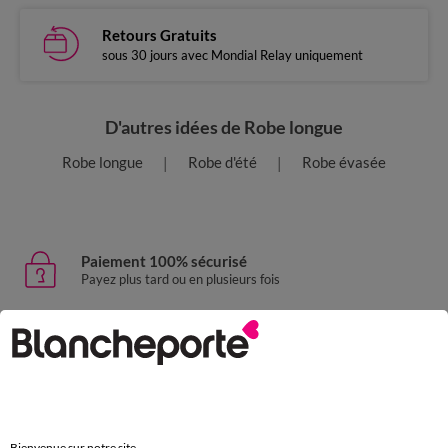
Retours Gratuits
sous 30 jours avec Mondial Relay uniquement
D'autres idées de Robe longue
Robe longue
Robe d'été
Robe évasée
Paiement 100% sécurisé
Payez plus tard ou en plusieurs fois
Livraison express
domicile, relais, consignes automatiques
Retours gratuits
sous 30 jours avec Mondial Relay uniquement
Bienvenue sur notre site.