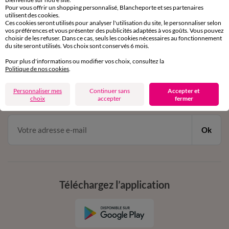
Pour vous offrir un shopping personnalisé, Blancheporte et ses partenaires
Service clients
utilisent des cookies.
par chat et par téléphone
Ces cookies seront utilisés pour analyser l'utilisation du site, le personnaliser selon
de 8h00 à 20h00 du lundi au samedi
vos préférences et vous présenter des publicités adaptées à vos goûts. Vous pouvez
choisir de les refuser. Dans ce cas, seuls les cookies nécessaires au fonctionnement
du site seront utilisés. Vos choix sont conservés 6 mois.
Pour plus d'informations ou modifier vos choix, consultez la
11€ Offerts
Politique de nos cookies
.
en vous inscrivant à la newsletter
Personnaliser mes
Continuer sans
Accepter et
dès 20€ d’achat
choix
accepter
fermer
conditions dans votre email de confirmation
Ok
Téléchargez l’application