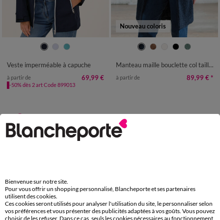
Nouveau coloris
36
38
40
42
44
46
48
36
38
40
42
44
46
48
50
52
54
50
52
54
Veste imperméable à capuche
Manteau maille bouclette col tailleur
69,99 €
89,99 €
*
à partir de
à partir de
-50% dès 2 art Code 899013
Paiement 100% sécurisé
Payez plus tard ou en plusieurs fois
Livraison express
domicile, relais, consignes automatiques
Bienvenue sur notre site.
Retours gratuits
Pour vous offrir un shopping personnalisé, Blancheporte et ses partenaires
sous 30 jours avec Mondial Relay uniquement
utilisent des cookies.
Ces cookies seront utilisés pour analyser l'utilisation du site, le personnaliser selon
vos préférences et vous présenter des publicités adaptées à vos goûts. Vous pouvez
Service clients
choisir de les refuser. Dans ce cas, seuls les cookies nécessaires au fonctionnement