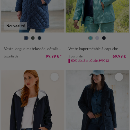
Nouveauté
36
38
40
42
44
46
48
36
38
40
42
44
46
48
50
52
54
50
52
54
Veste longue matelassée, détails velours
Veste imperméable à capuche
99,99 €
*
69,99 €
à partir de
à partir de
-50% dès 2 art Code 899013