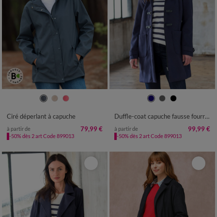
36
38
40
42
44
46
48
38
40
42
44
46
48
50
50
52
54
56
52
54
Ciré déperlant à capuche
Duffle-coat capuche fausse fourrure uni
79,99 €
99,99 €
à partir de
à partir de
-50% dès 2 art Code 899013
-50% dès 2 art Code 899013