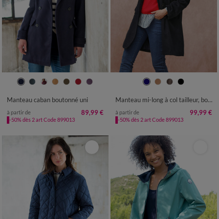
36
38
40
42
44
46
48
36
38
40
42
44
46
48
50
52
54
50
52
54
Manteau caban boutonné uni
Manteau mi-long à col tailleur, boutonnage croisé
89,99 €
99,99 €
à partir de
à partir de
-50% dès 2 art Code 899013
-50% dès 2 art Code 899013