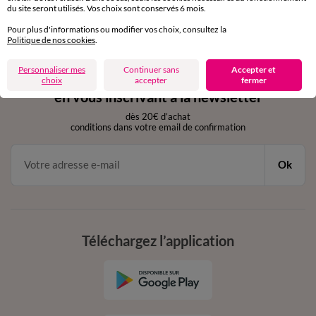
du site seront utilisés. Vos choix sont conservés 6 mois.
par chat et par téléphone
de 8h00 à 20h00 du lundi au samedi
Pour plus d'informations ou modifier vos choix, consultez la
Politique de nos cookies
.
Personnaliser mes
Continuer sans
Accepter et
11€ Offerts
choix
accepter
fermer
en vous inscrivant à la newsletter
dès 20€ d’achat
conditions dans votre email de confirmation
Ok
Téléchargez l’application