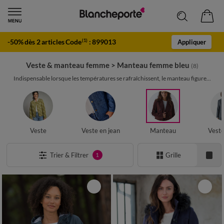
-50% dès 2 articles Code
:
899013
(1)
Appliquer
Veste & manteau femme
>
Manteau femme bleu
(8)
Indispensable lorsque les températures se rafraîchissent, le manteau figure...
Veste
Veste en jean
Manteau
Veste
Trier & Filtrer
Grille
1