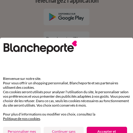
Téléchargez l’application
Depuis votre iPhone
Suivez-nous
Bienvenue sur notre site.
Pour vous offrir un shopping personnalisé, Blancheporte et ses partenaires
utilisent des cookies.
Ces cookies seront utilisés pour analyser l'utilisation du site, le personnaliser selon
vos préférences et vous présenter des publicités adaptées à vos goûts. Vous pouvez
choisir de les refuser. Dans ce cas, seuls les cookies nécessaires au fonctionnement
du site seront utilisés. Vos choix sont conservés 6 mois.
Commande
Pour plus d'informations ou modifier vos choix, consultez la
Politique de nos cookies
.
Commander par référence catalogue
Personnaliser mes
Continuer sans
Accepter et
Livraison