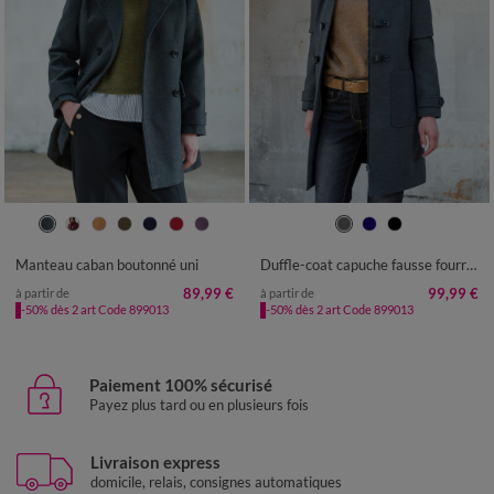
36
38
40
42
44
46
48
38
40
42
44
46
48
50
50
52
54
52
54
Manteau caban boutonné uni
Duffle-coat capuche fausse fourrure uni
89,99 €
99,99 €
à partir de
à partir de
-50% dès 2 art Code 899013
-50% dès 2 art Code 899013
Paiement 100% sécurisé
Payez plus tard ou en plusieurs fois
Livraison express
domicile, relais, consignes automatiques