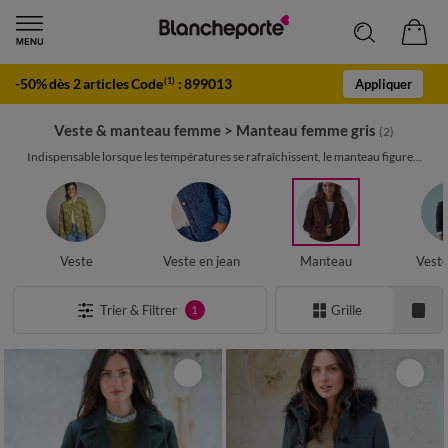
-50% dès 2 articles Code
:
899013
(1)
Appliquer
Veste & manteau femme
>
Manteau femme gris
(2)
Indispensable lorsque les températures se rafraîchissent, le manteau figure...
Veste
Veste en jean
Manteau
Veste
Trier & Filtrer
Grille
1