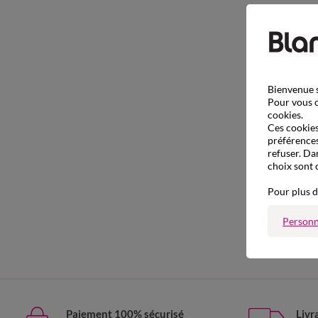
Bienvenue s
Pour vous o
cookies.
Ces cookies 
préférences
refuser. Da
choix sont 
Pour plus d
Personn
Paiement 100% sécurisé
Livr