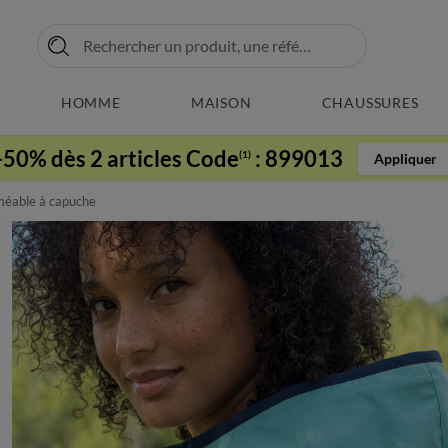
HOMME
MAISON
CHAUSSURES
-50% dès 2 articles Code
:
899013
(1)
Appliquer
éable à capuche