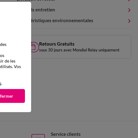
Conseils entretien
Caractéristiques environnementales
Retours Gratuits
 des
sous 30 jours avec Mondial Relay uniquement
vos
ir de les
tilisés. Vos
s
.
 fermer
Service clients