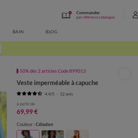
Commander
par
référence catalogue
BAIN
BLOG
-50% dès 2 articles Code 899013
Veste imperméable à capuche
4.4
/
5
-
12
avis
à partir de
69,99 €
Couleur :
Céladon