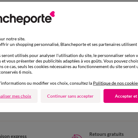
ur notre site.
ffrir un shopping personnalisé, Blancheporte et ses partenaires utilisent
seront utilisés pour analyser l'utilisation du site, le personnaliser selon 
 et vous présenter des publicités adaptées à vos goûts. Vous pouvez chois
ns ce cas, seuls les cookies nécessaires au fonctionnement du site seront u
conservés 6 mois.
'informations ou modifier vos choix, consultez la
Politique de nos cookie
D'autres idées de Manteau
aliser mes choix
Continuer sans accepter
Accepter et
Manteau
Retours gratuits
aison express