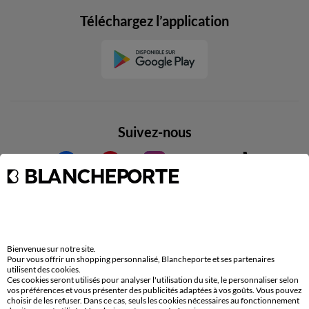
Téléchargez l’application
Suivez-nous
Commande
Commander par référence catalogue
Bienvenue sur notre site.
Livraison
Pour vous offrir un shopping personnalisé, Blancheporte et ses partenaires
utilisent des cookies.
Retours gratuits en Point Relais®
Ces cookies seront utilisés pour analyser l'utilisation du site, le personnaliser selon
vos préférences et vous présenter des publicités adaptées à vos goûts. Vous pouvez
Paiement
choisir de les refuser. Dans ce cas, seuls les cookies nécessaires au fonctionnement