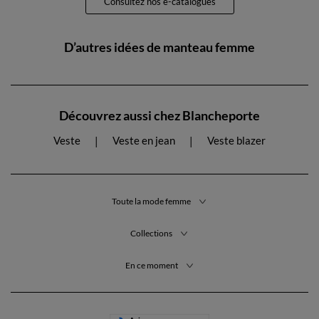
Consultez nos e-catalogues
D’autres idées de manteau femme
Découvrez aussi chez Blancheporte
Veste
Veste en jean
Veste blazer
Toute la mode femme
Collections
En ce moment