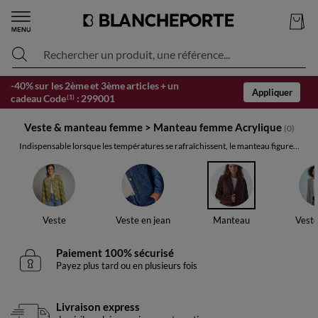
Rechercher un produit, une référence...
-40% sur les 2ème et 3ème articles + un
Appliquer
cadeau Code
:
299001
(1)
Veste & manteau femme
>
Manteau femme Acrylique
(0)
Indispensable lorsque les températures se rafraîchissent, le manteau figure...
Veste
Veste en jean
Manteau
Veste
Paiement 100% sécurisé
Payez plus tard ou en plusieurs fois
Livraison express