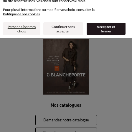
du site seront utilisés. Vos choix sont conservés 6 mois.
Carte 4 Etoiles
Pour plus d'informations ou modifier vos choix, consultez la
(1) Offres et codes promos
Politique de nos cookies
.
Aide & conseils
Personnaliser mes
Continuer sans
Accepter et
choix
accepter
fermer
La marque Blancheporte
Nos catalogues
Demandez notre catalogue