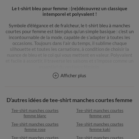
Le t-shirt bleu pour femme : (re)découvrez un classique
intemporel et polyvalent !
Symbole d’élégance et de fraîcheur, le t-shirt bleu à manches
courtes pour femme est bien plus qu’un simple basique : c’est un
incontournable de la mode, capable de s’adapter à toutes les
occasions. Toujours dans l’air du temps, il sublime chaque
silhouette et toutes les carnations, à condition de choisir la
nuance de bleu et le col qui vous mettent en valeur. Polyvalent
et facile à assortir, il traverse les saisons et s’impose comme un
essentiel du vestiaire féminin.
Afficher plus
Chez Blancheporte, retrouvez une large collection de t-shirts
bleus à manches courtes pour femme, déclinés dans des coupes
et styles variés pour répondre à toutes vos envies. Coupe loose
ou ajustée, col rond en dentelle, col V ou tunisien, t-shirt bleu
D’autres idées de tee-shirt manches courtes femme
tunique, uni ou imprimé, il y en a absolument pour tous les goûts.
Tee-shirt manches courtes
Tee-shirt manches courtes
Le bleu est un intemporel qui se réinvente au fil des saisons et
femme blanc
femme vert
des tendances. Porté avec un jean pour un look casual, une jupe
Tee-shirt manches courtes
Tee-shirt manches courtes
fluide pour plus de féminité ou sous une veste de tailleur pour
femme rose
femme kaki
une touche chic, le t-shirt bleu se prête à toutes les situations.
Vous pouvez l’associer à de nombreuses couleurs, comme le
Tee-shirt manches courtes
Tee-shirt manches courtes