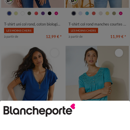
34/36
38/40
42/44
46/48
34/36
38/40
42/44
46/48
50
52
54
56
50
52
54
56
T-shirt uni col rond, coton biologique(**)
T-shirt col rond manches courtes uni coton
LES MOINS CHERS
LES MOINS CHERS
12,99 €
*
11,99 €
*
à partir de
à partir de