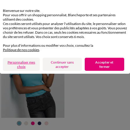
34/36
38/40
42/44
46/48
34/36
38/40
42/44
46/48
Bienvenue sur notre site.
50
52
54
50
52
54
56
T-shirt col V doré maille unie
T-shirt macramé manches courtes
Pour vous offrir un shopping personnalisé, Blancheporte et ses partenaires
utilisent des cookies.
23,99 €
25,99 €
à partir de
à partir de
Ces cookies seront utilisés pour analyser l'utilisation du site, le personnaliser selon
-50% dès 2 art Code 899013
-50% dès 2 art Code 899013
vos préférences et vous présenter des publicités adaptées à vos goûts. Vous pouvez
choisir de les refuser. Dans ce cas, seuls les cookies nécessaires au fonctionnement
du site seront utilisés. Vos choix sont conservés 6 mois.
Pour plus d'informations ou modifier vos choix, consultez la
Politique de nos cookies
.
Personnaliser mes
Continuer sans
Accepter et
choix
accepter
fermer
34/36
38/40
42/44
46/48