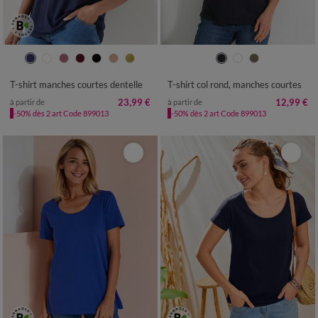
34/36
38/40
42/44
46/48
34/36
38/40
42/44
46/48
50
52
54
50
52
54
T-shirt manches courtes dentelle
T-shirt col rond, manches courtes
23,99 €
12,99 €
à partir de
à partir de
-50% dès 2 art Code 899013
-50% dès 2 art Code 899013