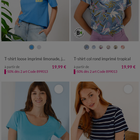
34/36
38/40
42/44
46/48
34/36
38/40
42/44
46/48
50
52
54
50
52
54
T-shirt loose imprimé limonade, jersey
T-shirt col rond imprimé tropical
19,99 €
19,99 €
à partir de
à partir de
-50% dès 2 art Code 899013
-50% dès 2 art Code 899013