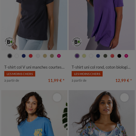
34/36
38/40
42/44
46/48
34/36
38/40
42/44
46/48
50
52
54
56
50
52
54
56
T-shirt col V uni manches courtes, coton
T-shirt uni col rond, coton biologique(**)
LES MOINS CHERS
LES MOINS CHERS
11,99 €
*
12,99 €
*
à partir de
à partir de