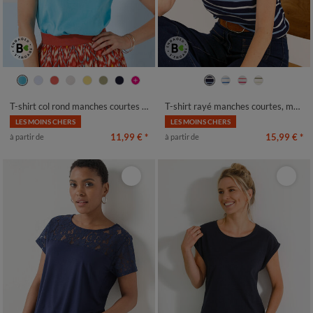
34/36
38/40
42/44
46/48
34/36
38/40
42/44
46/48
50
52
54
56
50
52
54
T-shirt col rond manches courtes uni coton
T-shirt rayé manches courtes, maille jersey
LES MOINS CHERS
LES MOINS CHERS
11,99 €
*
15,99 €
*
à partir de
à partir de