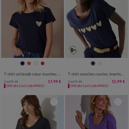
34/36
38/40
42/44
46/48
34/36
38/40
42/44
46/48
50
52
54
50
52
54
T-shirt uni brodé coeur manches courtes
T-shirt manches courtes, imprimé coeurs dorés
17,99 €
15,99 €
à partir de
à partir de
-50% dès 2 art Code 899013
-50% dès 2 art Code 899013