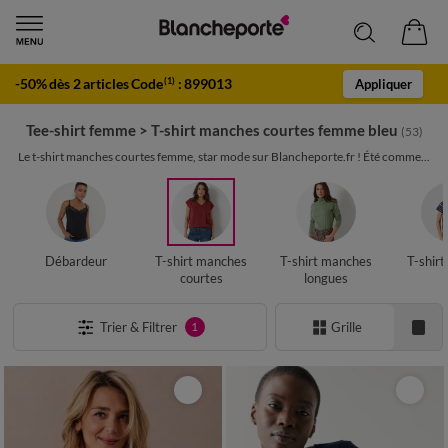
-50% dès 2 articles Code
:
899013
(1)
Appliquer
Tee-shirt femme
>
T-shirt manches courtes femme bleu
(53)
Le t-shirt manches courtes femme, star mode sur Blancheporte.fr ! Été comme...
Débardeur
T-shirt manches
T-shirt manches
T-shir
courtes
longues
Trier & Filtrer
Grille
1