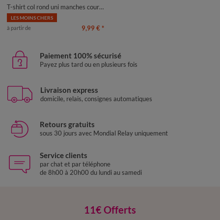
50
52
54
T-shirt col rond uni manches courtes en coton biologique(**)
LES MOINS CHERS
9,99 €
*
à partir de
Paiement 100% sécurisé
Payez plus tard ou en plusieurs fois
Livraison express
domicile, relais, consignes automatiques
Retours gratuits
sous 30 jours avec Mondial Relay uniquement
Service clients
par chat et par téléphone
de 8h00 à 20h00 du lundi au samedi
11€ Offerts