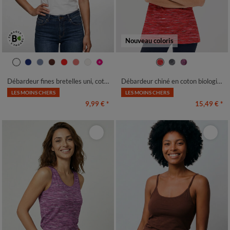
Nouveau coloris
34/36
38/40
42/44
46/48
34/36
38/40
42/44
46/48
50
52
54
56
50
52
54
Débardeur fines bretelles uni, coton bio**
Débardeur chiné en coton biologique(**)
LES MOINS CHERS
LES MOINS CHERS
9,99 €
*
15,49 €
*