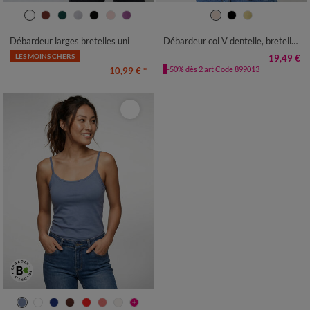
34/36
38/40
42/44
46/48
34/36
38/40
42/44
46/48
50
52
54
50
52
54
Débardeur larges bretelles uni
Débardeur col V dentelle, bretelles réglables
LES MOINS CHERS
19,49 €
-50% dès 2 art Code 899013
10,99 €
*
34/36
38/40
42/44
46/48