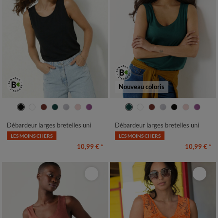
Nouveau coloris
34/36
38/40
42/44
46/48
34/36
38/40
42/44
46/48
50
52
54
50
52
54
Débardeur larges bretelles uni
Débardeur larges bretelles uni
LES MOINS CHERS
LES MOINS CHERS
10,99 €
*
10,99 €
*