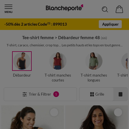
-50% dès 2 articles Code
:
899013
(1)
Appliquer
Tee-shirt femme
>
Débardeur femme 48
(66)
T-shirt, caraco, chemisier, crop top... Les petits hauts et les tops en tout genre...
Débardeur
T-shirt manches
T-shirt manches
T-shir
courtes
longues
Trier & Filtrer
Grille
1