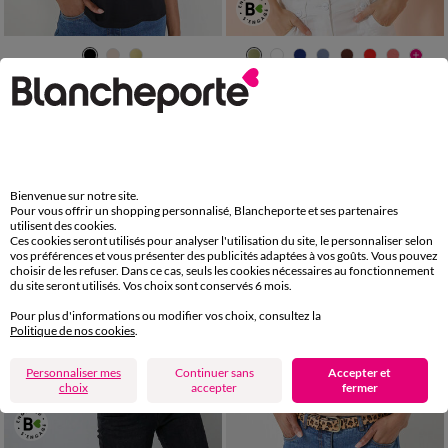
34/36
38/40
42/44
46/48
34/36
38/40
42/44
46/48
50
52
54
50
52
54
56
Débardeur col V dentelle, bretelles réglables
Débardeur fines bretelles uni, coton bio**
LES MOINS CHERS
19,49 €
*
9,99 €
*
Bienvenue sur notre site.
Pour vous offrir un shopping personnalisé, Blancheporte et ses partenaires
utilisent des cookies.
Ces cookies seront utilisés pour analyser l'utilisation du site, le personnaliser selon
vos préférences et vous présenter des publicités adaptées à vos goûts. Vous pouvez
choisir de les refuser. Dans ce cas, seuls les cookies nécessaires au fonctionnement
du site seront utilisés. Vos choix sont conservés 6 mois.
Pour plus d'informations ou modifier vos choix, consultez la
Politique de nos cookies
.
Personnaliser mes
Continuer sans
Accepter et
choix
accepter
fermer