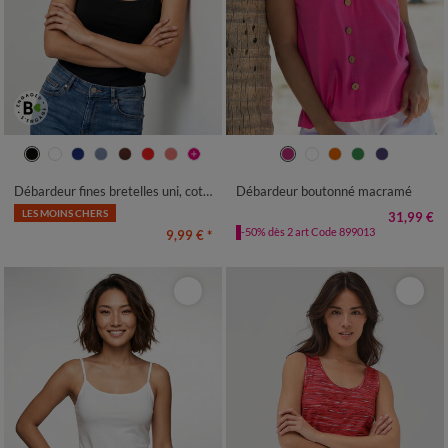
34/36
38/40
42/44
46/48
34/36
38/40
42/44
46/48
50
52
54
56
50
52
54
Débardeur fines bretelles uni, coton bio**
Débardeur boutonné macramé
LES MOINS CHERS
31,99 €
-50% dès 2 art Code 899013
9,99 €
*