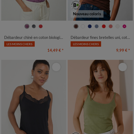
Nouveau coloris
34/36
38/40
42/44
46/48
34/36
38/40
42/44
46/48
50
52
54
50
52
54
56
Débardeur chiné en coton biologique(**)
Débardeur fines bretelles uni, coton bio**
LES MOINS CHERS
LES MOINS CHERS
14,49 €
*
9,99 €
*