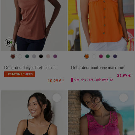
34/36
38/40
42/44
46/48
34/36
38/40
42/44
46/48
50
52
54
50
52
54
Débardeur larges bretelles uni
Débardeur boutonné macramé
LES MOINS CHERS
31,99 €
-50% dès 2 art Code 899013
10,99 €
*