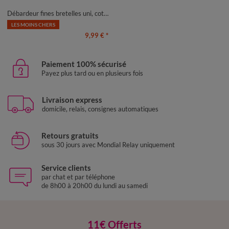
50
52
54
56
Débardeur fines bretelles uni, coton bio**
LES MOINS CHERS
9,99 €
*
Paiement 100% sécurisé
Payez plus tard ou en plusieurs fois
Livraison express
domicile, relais, consignes automatiques
Retours gratuits
sous 30 jours avec Mondial Relay uniquement
Service clients
par chat et par téléphone
de 8h00 à 20h00 du lundi au samedi
11€ Offerts