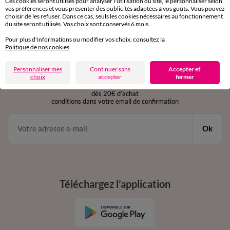
Ces cookies seront utilisés pour analyser l'utilisation du site, le personnaliser selon
Service clients
vos préférences et vous présenter des publicités adaptées à vos goûts. Vous pouvez
par chat et par téléphone
choisir de les refuser. Dans ce cas, seuls les cookies nécessaires au fonctionnement
du site seront utilisés. Vos choix sont conservés 6 mois.
de 8h00 à 20h00 du lundi au samedi
Pour plus d'informations ou modifier vos choix, consultez la
Politique de nos cookies
.
11€ Offerts
Personnaliser mes
Continuer sans
Accepter et
choix
accepter
fermer
en vous inscrivant à la newsletter
dès 20€ d’achat
conditions dans votre email de confirmation
Ok
Téléchargez l’application