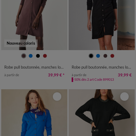
Nouveau coloris
34/36
38/40
42/44
46/48
34/36
38/40
42/44
46/48
50
52
54
50
52
54
Robe pull boutonnée, manches longues
Robe pull boutonnée, manches longues
39,99 €
*
39,99 €
à partir de
à partir de
-50% dès 2 art Code 899013