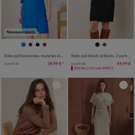
Nouveau coloris
34/36
38/40
42/44
46/48
34/36
38/40
42/44
46/48
50
52
54
50
52
54
56
Robe pull boutonnée, manches longues
Robe pull détails brillants, 2 poches
39,99 €
*
49,99 €
à partir de
à partir de
-50% dès 2 art Code 899013