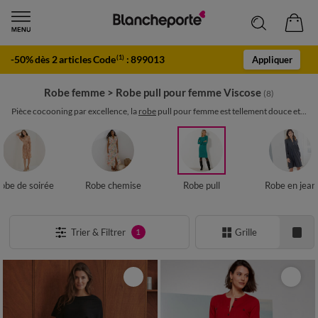
-50% dès 2 articles Code
:
899013
(1)
Appliquer
Robe femme
>
Robe pull pour femme Viscose
(8)
Pièce cocooning par excellence, la
robe
pull pour femme est tellement douce et...
obe de soirée
Robe chemise
Robe pull
Robe en jean
Trier & Filtrer
Grille
1