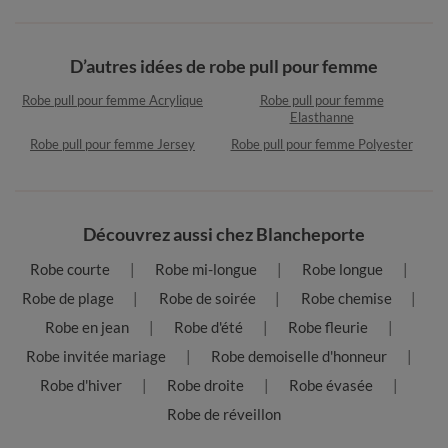
D’autres idées de robe pull pour femme
Robe pull pour femme Acrylique
Robe pull pour femme
Elasthanne
Robe pull pour femme Jersey
Robe pull pour femme Polyester
Découvrez aussi chez Blancheporte
Robe courte
Robe mi-longue
Robe longue
Robe de plage
Robe de soirée
Robe chemise
Robe en jean
Robe d'été
Robe fleurie
Robe invitée mariage
Robe demoiselle d'honneur
Robe d'hiver
Robe droite
Robe évasée
Robe de réveillon