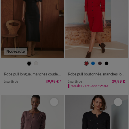
Nouveauté
34/36
38/40
42/44
46/48
34/36
38/40
42/44
46/48
50
52
54
50
52
54
Robe pull longue, manches coudes, maille fine
Robe pull boutonnée, manches longues
39,99 €
*
39,99 €
à partir de
à partir de
-50% dès 2 art Code 899013