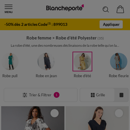
-50% dès 2 articles Code
:
899013
(1)
Appliquer
Robe femme
>
Robe d'été Polyester
(35)
La robe d’été, une des nombreuses déclinaisons de la robe telle qu’on la...
Robe pull
Robe en jean
Robe d'été
Robe fleurie
Trier & Filtrer
Grille
1