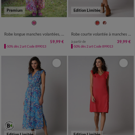
Premium
Edition Limitée
36
38
40
42
44
46
48
36
38
40
42
44
46
48
50
52
50
52
54
Robe longue manches volantées, imprimé multicolore
Robe courte volantée à manches 3/4 ballon, voile imprimé fleuri
59,99 €
39,99 €
à partir de
-50% dès 2 art Code 899013
-50% dès 2 art Code 899013
Edition Limitée
Edition Limitée