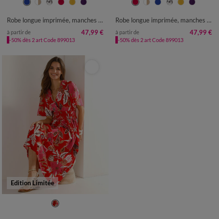
36
38
40
42
44
46
48
36
38
40
42
44
46
48
50
52
54
50
52
54
Robe longue imprimée, manches évasées
Robe longue imprimée, manches évasées
47,99 €
47,99 €
à partir de
à partir de
-50% dès 2 art Code 899013
-50% dès 2 art Code 899013
Edition Limitée
36
38
40
42
44
46
48
50
52
54