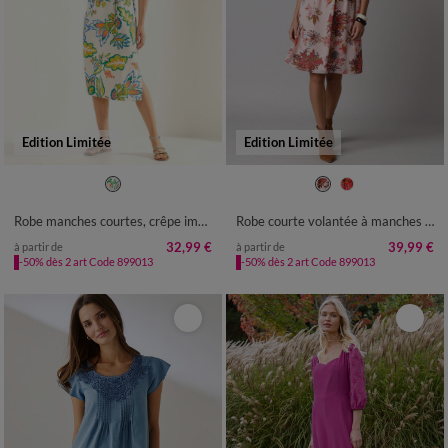
Edition Limitée
Edition Limitée
36
38
40
42
44
46
48
36
38
40
42
44
46
48
50
52
54
50
52
54
Robe manches courtes, crêpe imprimé
Robe courte volantée à manches 3/4 ballon, voile imprimé fleuri
32,99 €
39,99 €
à partir de
à partir de
-50% dès 2 art Code 899013
-50% dès 2 art Code 899013