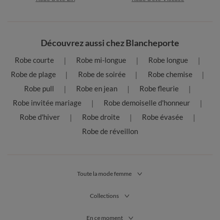
Découvrez aussi chez Blancheporte
Robe courte
Robe mi-longue
Robe longue
Robe de plage
Robe de soirée
Robe chemise
Robe pull
Robe en jean
Robe fleurie
Robe invitée mariage
Robe demoiselle d'honneur
Robe d'hiver
Robe droite
Robe évasée
Robe de réveillon
Toute la mode femme
Collections
En ce moment