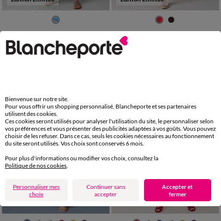
36
38
40
42
44
46
48
36
38
40
42
44
46
48
50
52
50
52
Robe manches courtes détails volantés, voile jacquard imprimé
Robe courte col V unie, à mancherons volantés
45,99 €
29,99 €
à partir de
à partir de
-50% dès 2 art Code 899013
-50% dès 2 art Code 899013
Bienvenue sur notre site.
Pour vous offrir un shopping personnalisé, Blancheporte et ses partenaires
utilisent des cookies.
Ces cookies seront utilisés pour analyser l'utilisation du site, le personnaliser selon
vos préférences et vous présenter des publicités adaptées à vos goûts. Vous pouvez
choisir de les refuser. Dans ce cas, seuls les cookies nécessaires au fonctionnement
du site seront utilisés. Vos choix sont conservés 6 mois.
Pour plus d'informations ou modifier vos choix, consultez la
Politique de nos cookies
.
Personnaliser mes
Continuer sans
Accepter et
choix
accepter
fermer