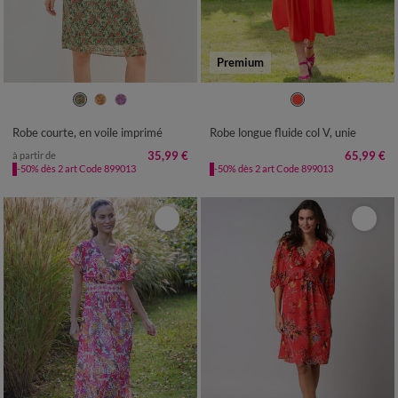
Premium
36
38
40
42
44
46
48
36
38
40
42
44
46
48
50
52
54
50
52
Robe courte, en voile imprimé
Robe longue fluide col V, unie
35,99 €
65,99 €
à partir de
-50% dès 2 art Code 899013
-50% dès 2 art Code 899013