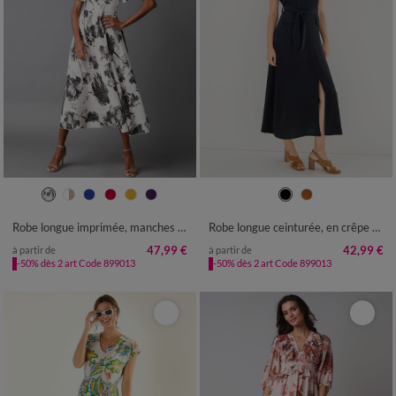
36
38
40
42
44
46
48
36
38
40
42
44
46
48
50
52
54
50
52
54
Robe longue imprimée, manches évasées
Robe longue ceinturée, en crêpe uni effet légèrement froissé
47,99 €
42,99 €
à partir de
à partir de
-50% dès 2 art Code 899013
-50% dès 2 art Code 899013