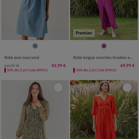
Premium
38
40
42
44
46
48
50
36
38
40
42
44
46
48
52
54
50
52
Robe jean macramé
Robe longue manches brodées en relief
42,99 €
69,99 €
à partir de
-50% dès 2 art Code 899013
-50% dès 2 art Code 899013