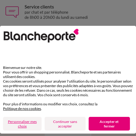
Service clients
par chat et par téléphone
de 8h00 à 20h00 du lundi au samedi
11€ Offerts
en vous inscrivant à la newsletter
dès 20€ d’achat
conditions dans votre email de confirmation
Bienvenue sur notre site.
Pour vous offrir un shopping personnalisé, Blancheporte et ses partenaires
utilisent des cookies.
Ok
Ces cookies seront utilisés pour analyser l'utilisation du site, le personnaliser selon
vos préférences et vous présenter des publicités adaptées à vos goûts. Vous pouvez
choisir de les refuser. Dans ce cas, seuls les cookies nécessaires au fonctionnement
du site seront utilisés. Vos choix sont conservés 6 mois.
Pour plus d'informations ou modifier vos choix, consultez la
Politique de nos cookies
.
Téléchargez l’application
Personnaliser mes
Continuer sans
Accepter et
choix
accepter
fermer