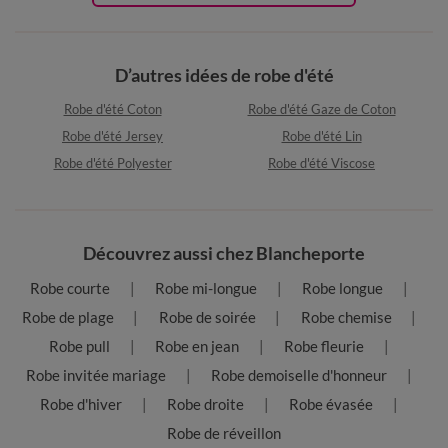
D’autres idées de robe d'été
Robe d'été Coton
Robe d'été Gaze de Coton
Robe d'été Jersey
Robe d'été Lin
Robe d'été Polyester
Robe d'été Viscose
Découvrez aussi chez Blancheporte
Robe courte
Robe mi-longue
Robe longue
Robe de plage
Robe de soirée
Robe chemise
Robe pull
Robe en jean
Robe fleurie
Robe invitée mariage
Robe demoiselle d'honneur
Robe d'hiver
Robe droite
Robe évasée
Robe de réveillon