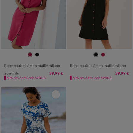
36
38
40
42
44
46
48
36
38
40
42
44
46
48
50
52
50
52
Robe boutonnée en maille milano
Robe boutonnée en maille milano
39,99 €
39,99 €
à partir de
-50% dès 2 art Code 899013
-50% dès 2 art Code 899013