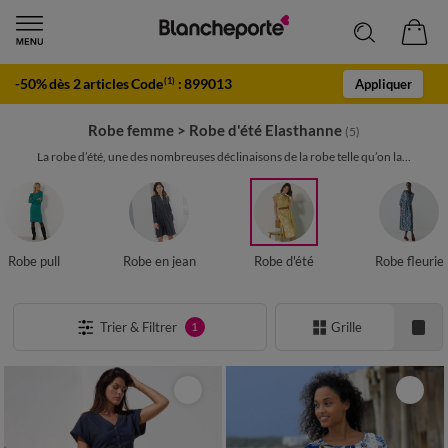
-50% dès 2 articles Code
:
899013
(1)
Appliquer
Robe femme
>
Robe d'été Elasthanne
(5)
La robe d’été, une des nombreuses déclinaisons de la robe telle qu’on la...
Robe pull
Robe en jean
Robe d'été
Robe fleurie
Trier & Filtrer
Grille
1