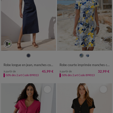
36
38
40
42
44
46
48
34/36
38/40
42/44
46/48
50
52
54
50
52
54
Robe longue en jean, manches courtes
Robe courte imprimée manches courtes
45,99 €
32,99 €
à partir de
à partir de
-50% dès 2 art Code 899013
-50% dès 2 art Code 899013