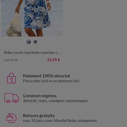
34/36
38/40
42/44
46/48
50
52
54
Robe courte imprimée manches courtes
32,99 €
à partir de
Paiement 100% sécurisé
Payez plus tard ou en plusieurs fois
Livraison express
domicile, relais, consignes automatiques
Retours gratuits
sous 30 jours avec Mondial Relay uniquement