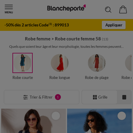
-50% dès 2 articles Code
:
899013
(1)
Appliquer
Robe femme
>
Robe courte femme 58
(13)
Quels que soient leur âge et leur morphologie, toutes les femmes peuvent...
Robe courte
Robe longue
Robe de plage
Robe d
Trier & Filtrer
Grille
1