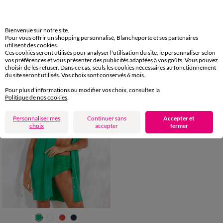
36
38
40
42
44
46
48
36
38
40
42
44
46
48
50
52
54
56
58
50
52
54
56
58
Bienvenue sur notre site.
Robe de plage imprimée, crépon
Robe de plage unie, crépon
Pour vous offrir un shopping personnalisé, Blancheporte et ses partenaires
43,99 €
39,99 €
utilisent des cookies.
-50% dès 2 art Code 899013
Ces cookies seront utilisés pour analyser l'utilisation du site, le personnaliser selon
vos préférences et vous présenter des publicités adaptées à vos goûts. Vous pouvez
choisir de les refuser. Dans ce cas, seuls les cookies nécessaires au fonctionnement
du site seront utilisés. Vos choix sont conservés 6 mois.
Pour plus d'informations ou modifier vos choix, consultez la
Politique de nos cookies
.
Personnaliser mes
Continuer sans
Accepter et
choix
accepter
fermer
36
38
40
42
44
46
48