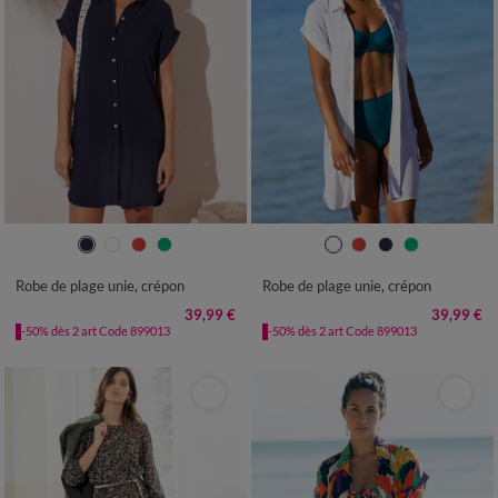
36
38
40
42
44
46
48
36
38
40
42
44
46
48
50
52
54
56
58
50
52
54
56
58
Robe de plage unie, crépon
Robe de plage unie, crépon
39,99 €
39,99 €
-50% dès 2 art Code 899013
-50% dès 2 art Code 899013