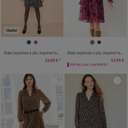
Outlet
38
40
42
44
46
48
50
38
40
42
44
46
48
50
52
54
56
58
52
54
56
58
Robe imprimée à plis, imprimé forêt
Robe imprimée à plis, imprimé forêt
22,00 €
*
55,99 €
-50% dès 2 art Code 899013