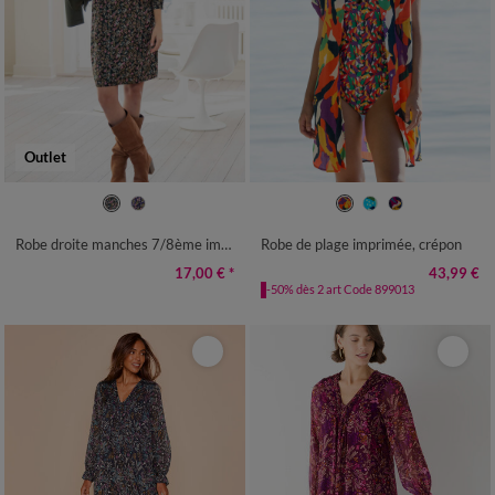
Outlet
36
38
40
42
44
46
48
36
38
40
42
44
46
48
50
52
54
58
50
52
54
56
58
Robe droite manches 7/8ème imprimée
Robe de plage imprimée, crépon
17,00 €
*
43,99 €
-50% dès 2 art Code 899013