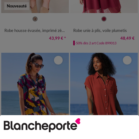
Nouveauté
36
38
40
42
44
46
48
38
40
42
44
46
48
50
50
52
54
56
58
52
54
56
58
Robe housse évasée, imprimé zèbre
Robe unie à plis, voile plumetis
43,99 €
*
48,49 €
-50% dès 2 art Code 899013