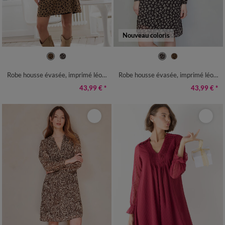
Nouveau coloris
36
38
40
42
44
46
48
36
38
40
42
44
46
48
50
52
54
56
58
50
52
54
56
58
Robe housse évasée, imprimé léopard
Robe housse évasée, imprimé léopard
43,99 €
*
43,99 €
*