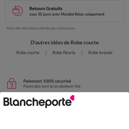
Retours Gratuits
sous 30 jours avec Mondial Relay uniquement
*exclu des réductions offertes par code promo
D'autres idées de Robe courte
Robe courte
Robe fleurie
Robe évasée
Paiement 100% sécurisé
Payez plus tard ou en plusieurs fois
Livraison express
domicile, relais, consignes automatiques
Retours gratuits
sous 30 jours avec Mondial Relay uniquement