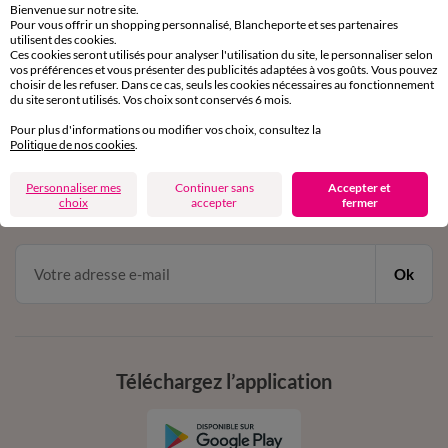
Bienvenue sur notre site.
Pour vous offrir un shopping personnalisé, Blancheporte et ses partenaires
Service clients
utilisent des cookies.
par chat et par téléphone
Ces cookies seront utilisés pour analyser l'utilisation du site, le personnaliser selon
vos préférences et vous présenter des publicités adaptées à vos goûts. Vous pouvez
de 8h00 à 20h00 du lundi au samedi
choisir de les refuser. Dans ce cas, seuls les cookies nécessaires au fonctionnement
du site seront utilisés. Vos choix sont conservés 6 mois.
Pour plus d'informations ou modifier vos choix, consultez la
11€ Offerts
Politique de nos cookies
.
en vous inscrivant à la newsletter
Personnaliser mes
Continuer sans
Accepter et
choix
accepter
fermer
dès 20€ d’achat
conditions dans votre email de confirmation
Ok
Téléchargez l’application