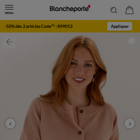
-50% dès 2 articles Code
:
899013
(1)
Appliquer