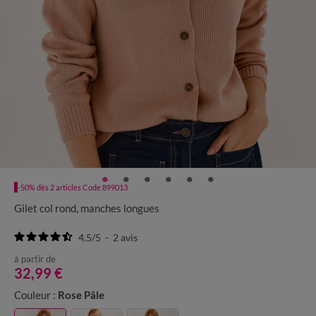
-50% dès 2 articles Code 899013
Gilet col rond, manches longues
4.5
/
5
-
2
avis
à partir de
32,99 €
Couleur :
Rose Pâle