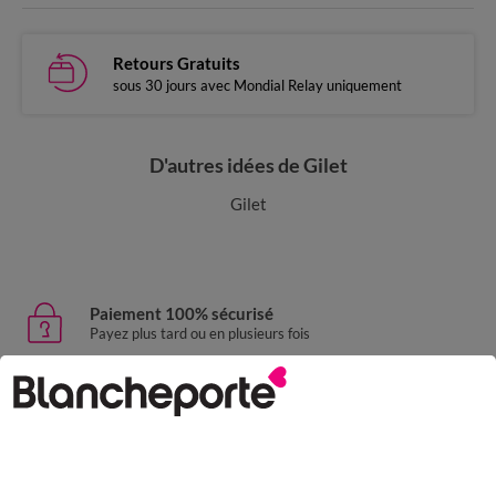
Retours Gratuits
sous 30 jours avec Mondial Relay uniquement
D'autres idées de Gilet
Gilet
Paiement 100% sécurisé
Payez plus tard ou en plusieurs fois
Livraison express
domicile, relais, consignes automatiques
Retours gratuits
sous 30 jours avec Mondial Relay uniquement