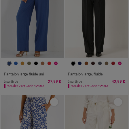
36
38
40
42
44
46
48
36
38
40
42
44
46
48
50
52
54
50
52
54
Pantalon large fluide uni
Pantalon large, fluide
27,99 €
42,99 €
à partir de
à partir de
-50% dès 2 art Code 899013
-50% dès 2 art Code 899013