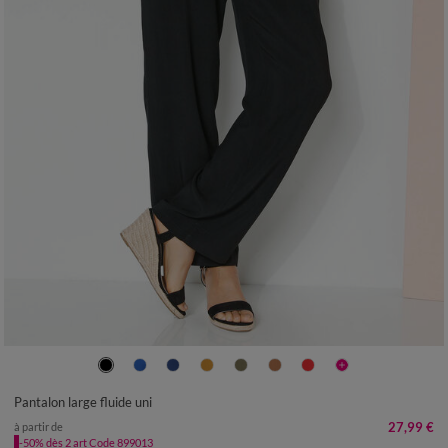
36
38
40
42
44
46
48
50
52
54
Pantalon large fluide uni
27,99 €
à partir de
-50% dès 2 art Code 899013