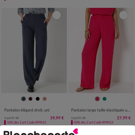
36
38
40
42
44
46
48
36
38
40
42
44
46
48
50
52
54
50
52
54
Pantalon élégant droit, uni
Pantalon large taille élastiquée uni, crépon fluide
39,99 €
27,99 €
à partir de
à partir de
-50% dès 2 art Code 899013
-50% dès 2 art Code 899013