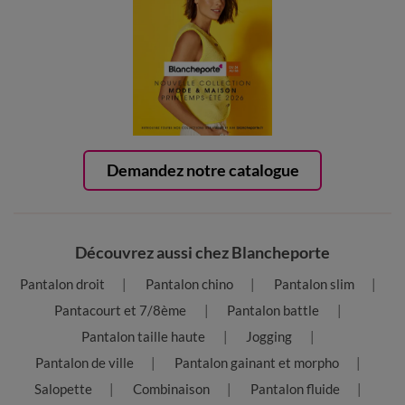
Demandez notre catalogue
Découvrez aussi chez Blancheporte
Pantalon droit
Pantalon chino
Pantalon slim
Pantacourt et 7/8ème
Pantalon battle
Pantalon taille haute
Jogging
Pantalon de ville
Pantalon gainant et morpho
Salopette
Combinaison
Pantalon fluide