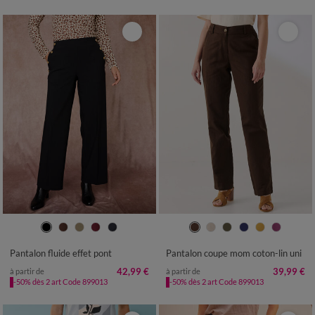
36
38
40
42
44
46
48
36
38
40
42
44
46
48
50
52
54
50
52
54
Pantalon fluide effet pont
Pantalon coupe mom coton-lin uni
42,99 €
39,99 €
à partir de
à partir de
-50% dès 2 art Code 899013
-50% dès 2 art Code 899013