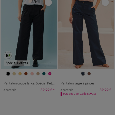
Spécial Petites
34
36
38
40
42
44
46
36
38
40
42
44
46
48
48
50
52
50
52
Pantalon coupe large, Spécial Petites
Pantalon large à pinces
39,99 €
*
39,99 €
à partir de
à partir de
-50% dès 2 art Code 899013