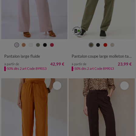
36
38
40
42
44
46
48
34/36
38/40
42/44
46/48
50
52
54
50
52
54
Pantalon large fluide
Pantalon coupe large molleton taille élastiquée
42,99 €
23,99 €
à partir de
à partir de
-50% dès 2 art Code 899013
-50% dès 2 art Code 899013