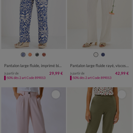
36
38
40
42
44
46
48
36
38
40
42
44
46
48
50
52
54
56
50
52
54
Pantalon large fluide, imprimé bicolore
Pantalon large fluide rayé, viscose-lin
29,99 €
42,99 €
à partir de
à partir de
-50% dès 2 art Code 899013
-50% dès 2 art Code 899013