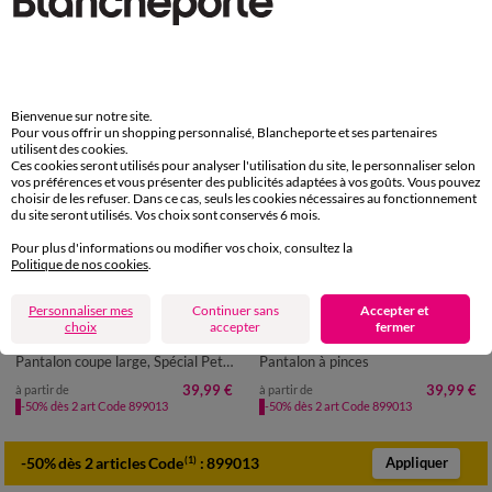
Bienvenue sur notre site.
Pour vous offrir un shopping personnalisé, Blancheporte et ses partenaires
utilisent des cookies.
Ces cookies seront utilisés pour analyser l'utilisation du site, le personnaliser selon
vos préférences et vous présenter des publicités adaptées à vos goûts. Vous pouvez
choisir de les refuser. Dans ce cas, seuls les cookies nécessaires au fonctionnement
du site seront utilisés. Vos choix sont conservés 6 mois.
Pour plus d'informations ou modifier vos choix, consultez la
Politique de nos cookies
.
Spécial Petites
Personnaliser mes
Continuer sans
Accepter et
34
36
38
40
42
44
46
36
38
40
42
44
46
48
choix
accepter
fermer
48
50
52
50
52
Pantalon coupe large, Spécial Petites
Pantalon à pinces
39,99 €
39,99 €
à partir de
à partir de
-50% dès 2 art Code 899013
-50% dès 2 art Code 899013
-50% dès 2 articles Code
:
899013
(1)
Appliquer