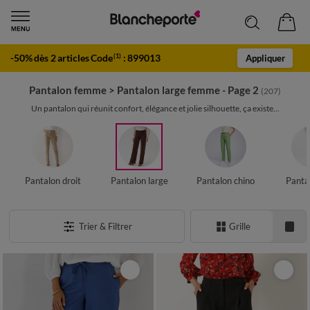
-50% dès 2 articles Code
:
899013
(1)
Appliquer
Pantalon femme
>
Pantalon large femme - Page 2
(207)
Un pantalon qui réunit confort, élégance et jolie silhouette, ça existe...
Pantalon droit
Pantalon large
Pantalon chino
Panta
Trier & Filtrer
Grille