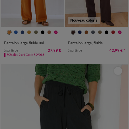
Nouveau coloris
36
38
40
42
44
46
48
36
38
40
42
44
46
48
50
52
54
50
52
54
Pantalon large fluide uni
Pantalon large, fluide
27,99 €
42,99 €
*
à partir de
à partir de
-50% dès 2 art Code 899013