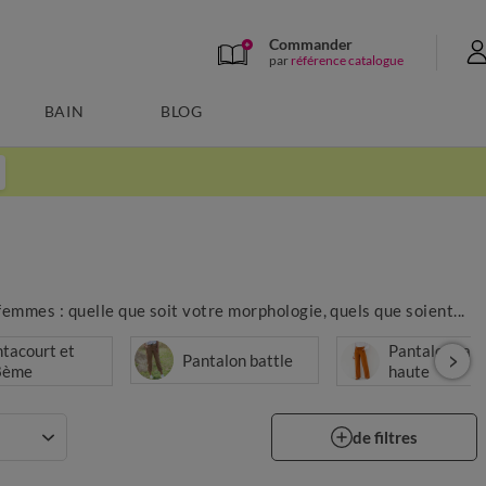
Commander
par
référence catalogue
BAIN
BLOG
femmes : quelle que soit votre morphologie, quels que soient...
tacourt et
Pantalon taill
Pantalon battle
8ème
haute
de filtres