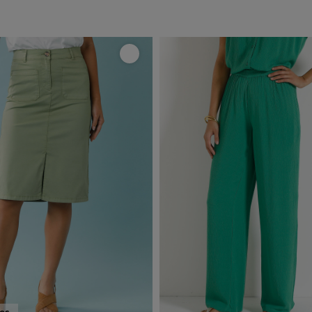
e
tes