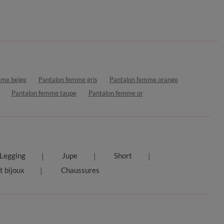
mme beige
Pantalon femme gris
Pantalon femme orange
Pantalon femme taupe
Pantalon femme or
Legging
Jupe
Short
t bijoux
Chaussures