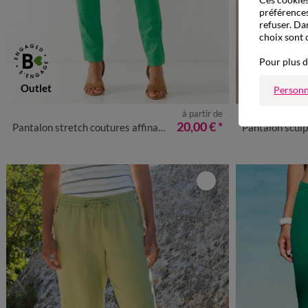
préférences
refuser. Da
choix sont 
Pour plus d
Outlet
Personn
à partir de
36
38
40
42
44
46
48
50
52
36
38
4
20,00 €
*
Pantalon stretch coutures affinantes
Pantalon sculp