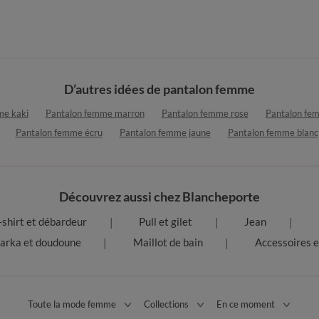
D’autres idées de pantalon femme
me kaki
Pantalon femme marron
Pantalon femme rose
Pantalon fe
Pantalon femme écru
Pantalon femme jaune
Pantalon femme blanc
Découvrez aussi chez Blancheporte
-shirt et débardeur
Pull et gilet
Jean
arka et doudoune
Maillot de bain
Accessoires e
Toute la mode femme
Collections
En ce moment