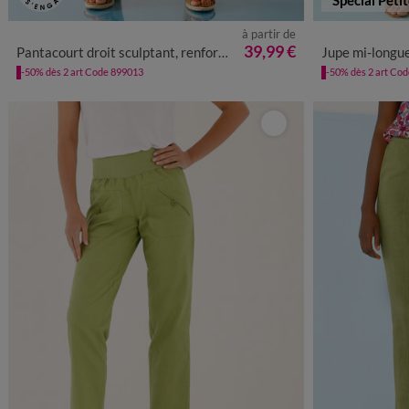
à partir de
36
38
40
42
44
46
48
50
52
34
36
3
39,99 €
Pantacourt droit sculptant, renfort gainant
Jupe mi-longue form
-50% dès 2 art Code 899013
-50% dès 2 art Co