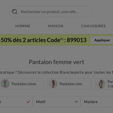
HOMME
MAISON
CHAUSSURES
-50% dès 2 articles Code
:
899013
(1)
Appliquer
Pantalon femme vert
 pratique ? Découvrez la collection Blancheporte pour toutes les 
Pan
Pantalon chino
Pantalon slim
7/
r
Motif
Matière