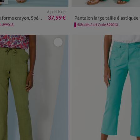
à partir de
8
40
42
44
46
48
50
52
36
38
40
42
44
46
48
37,99 €
e crayon, Spécial Petites
Pantalon large taille élastiquée uni, crépon flui
de 899013
-50% dès 2 art Code 899013