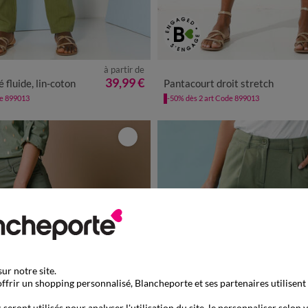
à partir de
0
42
44
46
48
50
52
54
36
38
40
42
44
46
48
39,99 €
 fluide, lin-coton
Pantacourt droit stretch
de 899013
-50% dès 2 art Code 899013
ur notre site.
ffrir un shopping personnalisé, Blancheporte et ses partenaires utilisent
seront utilisés pour analyser l'utilisation du site, le personnaliser selon 