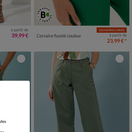
à partir de
LES MOINS CHERS
50
52
54
36
38
40
42
44
46
48
50
52
39,99 €
à partir de
Corsaire fuselé couleur
23,99 €
*
 des
vos