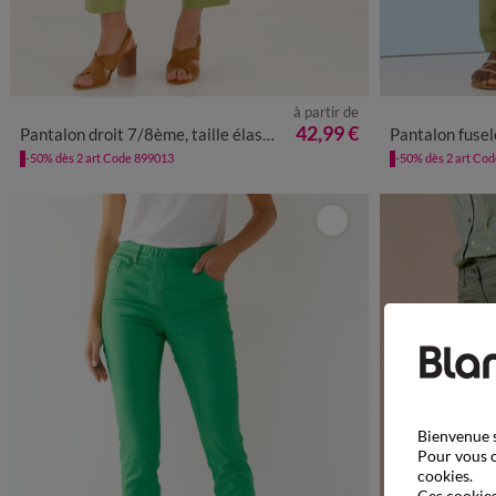
à partir de
36
38
40
42
44
46
48
50
52
54
36
38
4
42,99 €
Pantalon droit 7/8ème, taille élastiquée, lin coton
Pantalon fuselé
-50% dès 2 art Code 899013
-50% dès 2 art Co
Bienvenue s
Pour vous o
cookies.
Ces cookies 