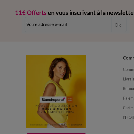
11€ Offerts
en vous inscrivant à la newslette
dès 20€ d’achat
-
conditions dans votre email de confirmation
Ok
Com
Comma
Livrai
Retour
Paiem
Carte 
(1) Of