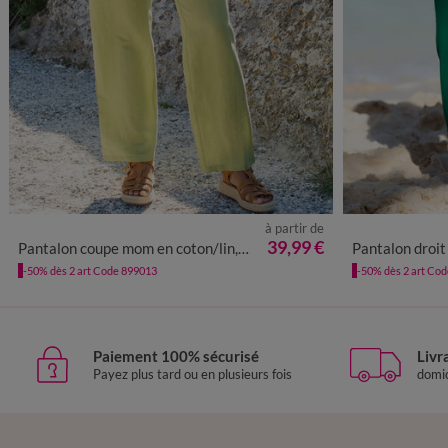
à partir de
36
38
40
42
44
46
48
50
52
54
36
38
4
39,99 €
Pantalon coupe mom en coton/lin, taille élastiquée
Pantalon droit 
-50% dès 2 art Code 899013
-50% dès 2 art Co
Paiement 100% sécurisé
Livr
Payez plus tard ou en plusieurs fois
domic