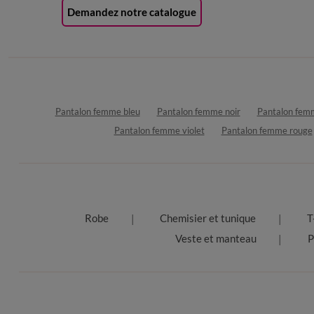
Demandez notre catalogue
Pantalon femme bleu
Pantalon femme noir
Pantalon fem
Pantalon femme violet
Pantalon femme rouge
Robe
Chemisier et tunique
T
Veste et manteau
P