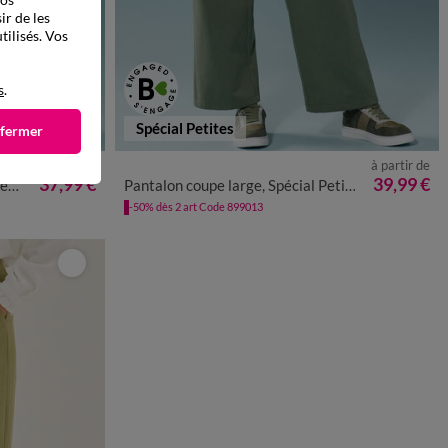
ir de les
tilisés. Vos
s
.
Spécial Petites
 fermer
à partir de
à partir de
48
50
52
34
36
38
40
42
44
46
48
50
52
37,99 €
39,99 €
te
Pantalon coupe large, Spécial Petites
-50% dès 2 art Code 899013