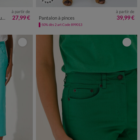
à partir de
à partir de
50
52
54
36
38
40
42
44
46
48
50
52
27,99 €
39,99 €
de
Pantalon à pinces
-50% dès 2 art Code 899013