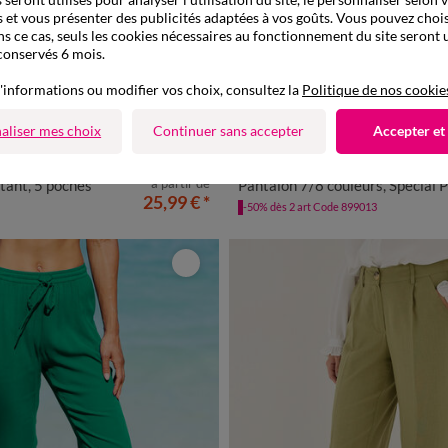
 et vous présenter des publicités adaptées à vos goûts. Vous pouvez chois
ns ce cas, seuls les cookies nécessaires au fonctionnement du site seront u
conservés 6 mois.
'informations ou modifier vos choix, consultez la
Politique de nos cookie
Spécial Petites
aliser mes choix
Continuer sans accepter
Accepter et
LES MOINS CHERS
0
42
44
46
48
50
52
54
34
36
38
40
42
44
46
à partir de
tant, 5 poches
Pantalon 7/8 couleurs, Spécial Peti
25,99 €
*
-50% dès 2 art Code 899013