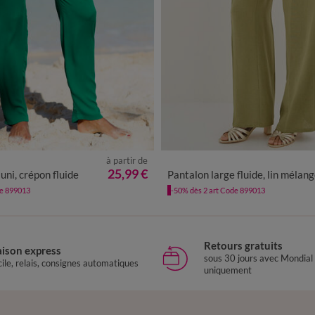
à partir de
0
42
44
46
48
50
52
54
36
38
40
42
44
46
48
25,99 €
uni, crépon fluide
Pantalon large fluide, lin mélan
de 899013
-50% dès 2 art Code 899013
Retours gratuits
aison express
sous 30 jours avec Mondial
ile, relais, consignes automatiques
uniquement