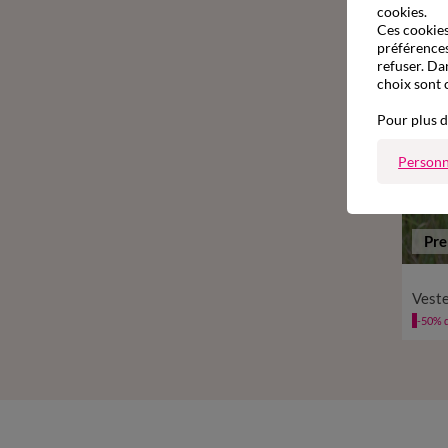
cookies.
Ces cookies 
préférences
refuser. Da
choix sont 
Pour plus d
Personn
Pr
36
-50% d