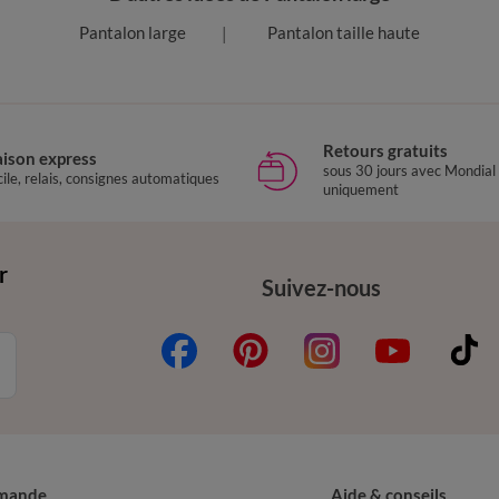
Pantalon large
Pantalon taille haute
Retours gratuits
aison express
sous 30 jours avec Mondial
ile, relais, consignes automatiques
uniquement
r
Suivez-nous
mande
Aide & conseils