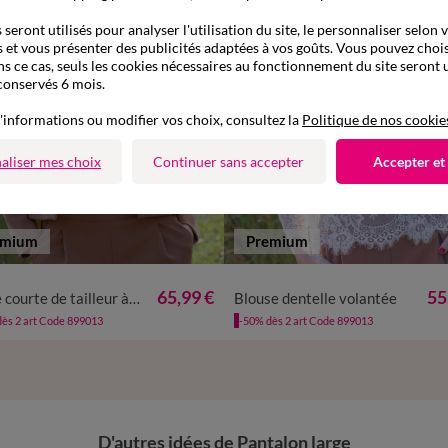
seront utilisés pour analyser l'utilisation du site, le personnaliser selon 
 et vous présenter des publicités adaptées à vos goûts. Vous pouvez chois
ns ce cas, seuls les cookies nécessaires au fonctionnement du site seront u
conservés 6 mois.
'informations ou modifier vos choix, consultez la
Politique de nos cookie
aliser mes choix
Continuer sans accepter
Accepter et
emium
Premium
38
40
42
44
46
48
50
52
36
38
40
42
44
46
48
50
65,99 €
55
Veste courte de tailleur à col rond, unie
Blouse dentelle volantée
ès 2 art Code 899013
-50% dès 2 art Code 899013
D'autres idées de Pantalon large