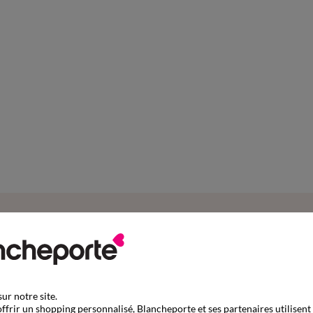
Complétez mon ensemble
ur notre site.
ffrir un shopping personnalisé, Blancheporte et ses partenaires utilisent