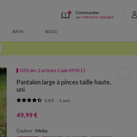
Commander
par
référence catalogue
BAIN
BLOG
-50% dès 2 articles Code 899013
Pantalon large à pinces taille haute,
uni
4.4
/
5
-
5
avis
49,99 €
Couleur :
Moka