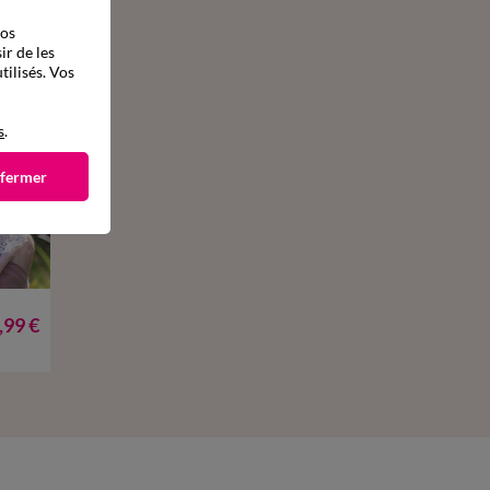
vos
ir de les
tilisés. Vos
s
.
 fermer
52
,99 €