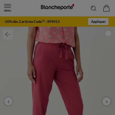
-50% dès 2 articles Code
:
899013
(1)
Appliquer