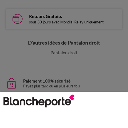
Retours Gratuits
sous 30 jours avec Mondial Relay uniquement
D'autres idées de Pantalon droit
Pantalon droit
Paiement 100% sécurisé
Payez plus tard ou en plusieurs fois
Livraison express
domicile, relais, consignes automatiques
Retours gratuits
sous 30 jours avec Mondial Relay uniquement