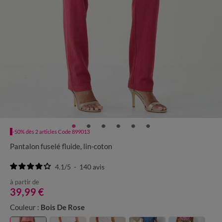
-50% dès 2 articles Code 899013
Pantalon fuselé fluide, lin-coton
4.1
/
5
-
140
avis
à partir de
39,99 €
Couleur :
Bois De Rose