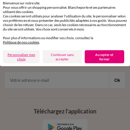
Bienvenue sur notre site.
Pour vous offrir un shopping personnalisé, Blancheporte et ses partenaires
Service clients
utilisent des cookies.
Ces cookies seront utilisés pour analyser l'utilisation du site, le personnaliser selon
par chat et par téléphone
vos préférences et vous présenter des publicités adaptées à vos goûts. Vous pouvez
de 8h00 à 20h00 du lundi au samedi
choisir de les refuser. Dans ce cas, seuls les cookies nécessaires au fonctionnement
du site seront utilisés. Vos choix sont conservés 6 mois.
Pour plus d'informations ou modifier vos choix, consultez la
11€ Offerts
Politique de nos cookies
.
en vous inscrivant à la newsletter
Personnaliser mes
Continuer sans
Accepter et
choix
accepter
fermer
dès 20€ d’achat
conditions dans votre email de confirmation
Ok
Téléchargez l’application