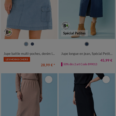
Spécial Petites
36
38
40
42
44
46
48
34
36
38
40
42
44
46
50
52
54
48
50
52
Jupe battle multi-poches, denim léger
Jupe longue en jean, Spécial Petites
LES MOINS CHERS
45,99 €
-50% dès 2 art Code 899013
28,99 €
*