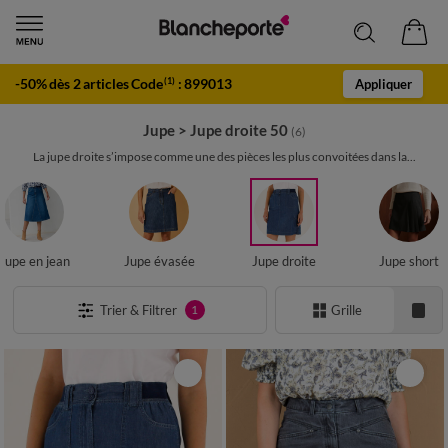
-50% dès 2 articles Code
:
899013
(1)
Appliquer
Jupe
>
Jupe droite 50
(6)
La jupe droite s’impose comme une des pièces les plus convoitées dans la...
Jupe en jean
Jupe évasée
Jupe droite
Jupe short
Trier & Filtrer
Grille
1