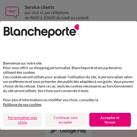
Service clients
par chat et par téléphone
de 8h00 à 20h00 du lundi au samedi
11€ Offerts
en vous inscrivant à la newsletter
dès 20€ d’achat
conditions dans votre email de confirmation
Bienvenue sur notre site.
Pour vous offrir un shopping personnalisé, Blancheporte et ses partenaires
utilisent des cookies.
Ces cookies seront utilisés pour analyser l'utilisation du site, le personnaliser selon
Ok
vos préférences et vous présenter des publicités adaptées à vos goûts. Vous pouvez
choisir de les refuser. Dans ce cas, seuls les cookies nécessaires au fonctionnement
du site seront utilisés. Vos choix sont conservés 6 mois.
Pour plus d'informations ou modifier vos choix, consultez la
Politique de nos cookies
.
Téléchargez l’application
Personnaliser mes
Continuer sans
Accepter et
choix
accepter
fermer