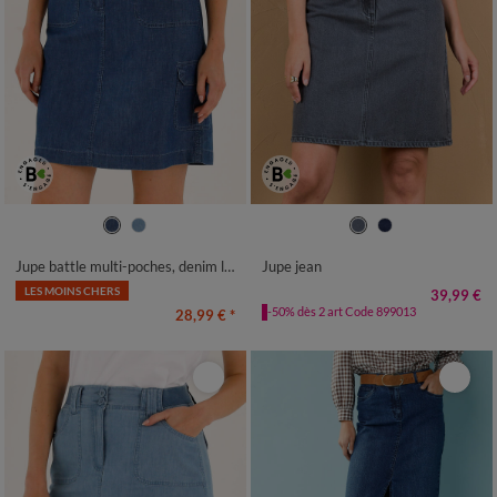
36
38
40
42
44
46
48
36
38
40
42
44
46
48
50
52
54
50
52
Jupe battle multi-poches, denim léger
Jupe jean
LES MOINS CHERS
39,99 €
-50% dès 2 art Code 899013
28,99 €
*