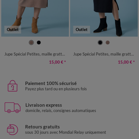
Outlet
Outlet
38/40
42/44
46/48
50
52
38/40
42/44
46/48
50
52
54
54
Jupe Spécial Petites, maille grattée
Jupe Spécial Petites, maille grattée
15,00 €
*
15,00 €
*
Paiement 100% sécurisé
Payez plus tard ou en plusieurs fois
Livraison express
domicile, relais, consignes automatiques
Retours gratuits
sous 30 jours avec Mondial Relay uniquement